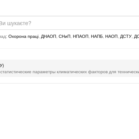
лад:
Охорона праці
,
ДНАОП
,
СНиП
,
НПАОП
,
НАПБ
,
НАОП
,
ДСТУ
,
Д
У)
 статистические параметры климатических факторов для техническ