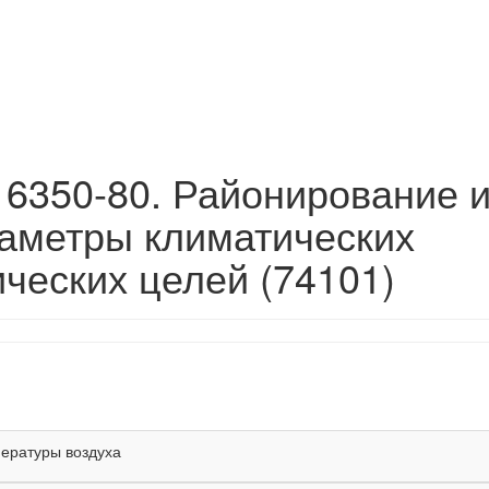
16350-80. Районирование 
раметры климатических
ческих целей (74101)
ературы воздуха