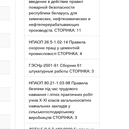
введении в действие правил
пожарной безопасности
республики беларусь для
химических, нефтехимических и
нефтеперерабатывающих
производств. СТОРІНКА: 11
НПАОП 26.5-1.02-14 Правила
охорони праці у цементній
промисловості СТОРІНКА: 4
ГЭСНр-2001-61 Сборник 61
штукатурные работы СТОРІНКА: 3
НПАОП 80.21-1.03-98 Правила
безпеки під час трудового
навчання і літніх практичних робіт
учнів Х-ХІ класів загальноосвітніх
навчальних закладів у
сільськогосподарському
виробництві СТОРІНКА: 3
ДСТУ Б В.2.7-183:2009 Будівельні