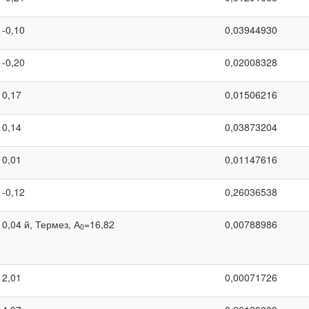
-0,10
0,03944930
-0,20
0,02008328
0,17
0,01506216
0,14
0,03873204
0,01
0,01147616
-0,12
0,26036538
0,04 й, Термез, А
=16,82
0,00788986
0
2,01
0,00071726