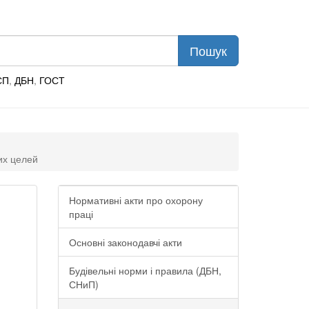
СП
,
ДБН
,
ГОСТ
их целей
Нормативні акти про охорону
праці
Основні законодавчі акти
Будівельні норми і правила (ДБН,
СНиП)