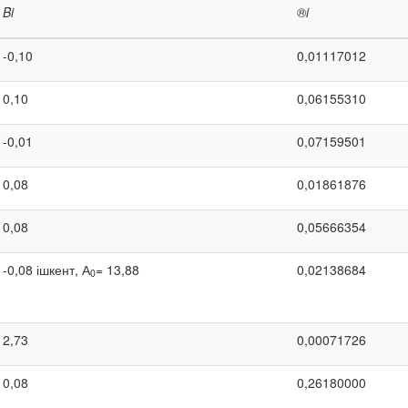
B
i
®
i
-0,10
0,01117012
0,10
0,06155310
-0,01
0,07159501
0,08
0,01861876
0,08
0,05666354
-0,08 ішкент, А
= 13,88
0,02138684
0
2,73
0,00071726
0,08
0,26180000