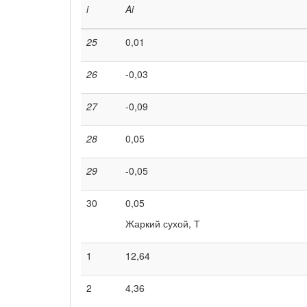
i
A
i
25
0,01
26
-0,03
27
-0,09
28
0,05
29
-0,05
30
0,05
Жаркий сухой, Т
1
12,64
2
4,36