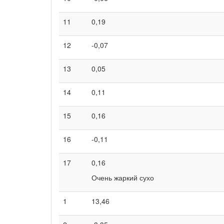
11
0,19
12
-0,07
13
0,05
14
0,11
15
0,16
16
-0,11
17
0,16
Очень жаркий сухо
1
13,46