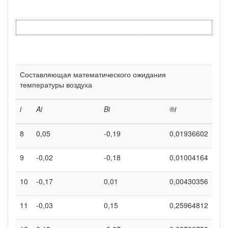
Составляющая математического ожидания
температуры воздуха
i
A
i
B
i
®
i
8
0,05
-0,19
0,01936602
9
-0,02
-0,18
0,01004164
10
-0,17
0,01
0,00430356
11
-0,03
0,15
0,25964812