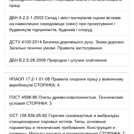
праці
ДБН А.2.2-1-2003 Склад і зміст матеріалів оцінки впливів
на навколишнє середовище (овнс) при проектуванні і
будівництві підприємств, будинків і споруд
ДСТУ 4100:2014 Безпека дорожнього руху. Знаки дорожні.
Загальні технічні умови. Правила застосування
ДБН В.2.5-28-2006 Природне і штучне освітлення
НПАОП 17.2-1.01-08 Правила охорони праці у вовняному
виробництві СТОРІНКА: 4
ГОСТ 4598-86 Плиты древесноволокнистые. Технические
условия СТОРІНКА: 3
ОСТ 108.836.05-82 Горелки газомазутные и амбразуры
станционарных паровых котлов. Типы, основные
параметры и технические требования. Конструкция и
размеры. Методы расчета и проектирования СТОРІНКА: 7