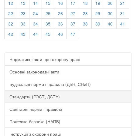
12
13
14
15
16
17
18
19
20
21
22
23
24
25
26
27
28
29
30
31
32
33
34
35
36
37
38
39
40
41
42
43
44
45
46
47
Нормативні акти про охорону праці
Основні законодавчі акти
Будівельні норми і правила (ДБН, СНиП)
Стандарти (ГОСТ, ДСТУ)
Санітарні норми і правила
Пожежна безпека (НАПБ)
Інструкції з охорони праці