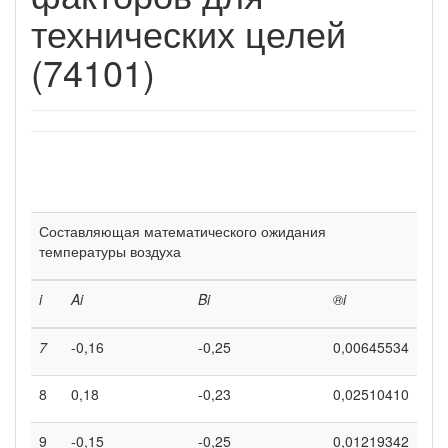
технических целей
(74101)
Составляющая математического ожидания
температуры воздуха
i
A
i
B
i
®
i
7
-0,16
-0,25
0,00645534
8
0,18
-0,23
0,02510410
9
-0,15
-0,25
0,01219342