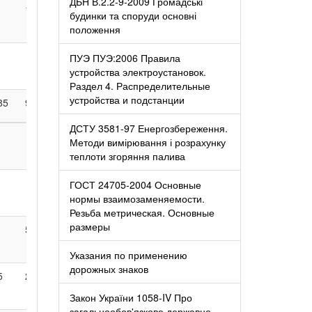
ДБН В.2.2-9-2009 Громадські
1
•
324
будинки та споруди основні
положення
29
ПУЭ ПУЭ:2006 Правила
устройства электроустановок.
Раздел 4. Распределительные
устройства и подстанции
85
976
1008
982
1005
8766
ДСТУ 3581-97 Енергозбереження.
1
Методи вимірювання і розрахунку
теплоти згоряння палива
1
6
ГОСТ 24705-2004 Основные
нормы взаимозаменяемости.
Резьба метрическая. Основные
размеры
5
4
2
•
56
Указания по применению
дорожных знаков
5
20
8
4
•
141
Закон України 1058-IV Про
загальнообов'язкове державне