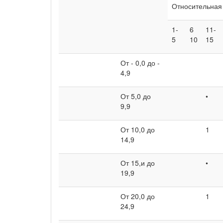
Относительная 
1-
6
11-
5
10
15
От - 0,0 до -
4,9
От 5,0 до
•
9,9
От 10,0 до
1
14,9
От 15,и до
•
19,9
От 20,0 до
1
24,9