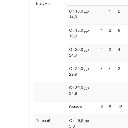
Батуми
От 10,0 до
1
2
14,9
От 15,0 до
1
2
6
19,9
От 20,0 до
1
2
4
24,9
От 25,0 до
•
•
2
29,9
От 30,0 до
34,9
Сумма
2
5
15
Теплый
От - 9,9 до -
5,0