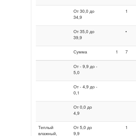
От 30,0 до
1
34,9
От 35,0 до
•
39,9
Сумма
1
7
От - 9,9 до -
5,0
От - 4,9 до -
0,1
От 0,0 до
4,9
Теплый
От 5,0 до
1
влажный,
9,9