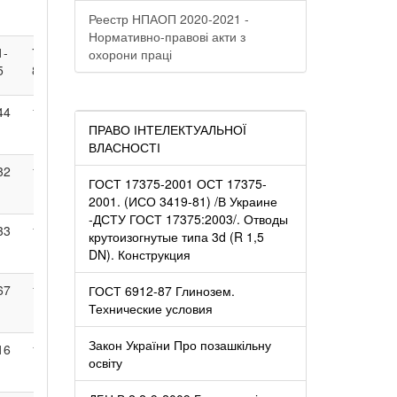
Реестр НПАОП 2020-2021 -
Нормативно-правові акти з
1-
76-
81-
86-
91-
96-
сумма
охорони праці
5
80
85
90
95
100
44
193
242
286
384
1572
ПРАВО ІНТЕЛЕКТУАЛЬНОЇ
ВЛАСНОСТІ
32
157
178
196
273
1348
ГОСТ 17375-2001 ОСТ 17375-
2001. (ИСО 3419-81) /В Украине
-ДСТУ ГОСТ 17375:2003/. Отводы
33
125
152
163
132
1260
крутоизогнутые типа 3d (R 1,5
DN). Конструкция
67
168
154
127
57
1489
ГОСТ 6912-87 Глинозем.
Технические условия
Закон України Про позашкільну
16
113
59
41
12
1367
освіту