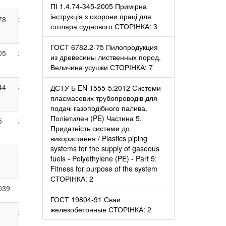
ПІ 1.4.74-345-2005 Примірна
інструкція з охорони праці для
78
217
292
380
19
842
столяра суднового СТОРІНКА: 3
ГОСТ 6782.2-75 Пилопродукция
05
261
345
380
84
862
из древесины лиственных пород.
Величина усушки СТОРІНКА: 7
44
306
285
190
20
916
ДСТУ Б EN 1555-5:2012 Системи
пласмасових трубопроводів для
подачі газоподібного палива.
Поліетилен (PE) Частина 5.
5
20
2
•
466
Придатність системи до
використання / Plastics piping
systems for the supply of gaseous
10
fuels - Polyethylene (PE) - Part 5:
Fitness for purpose of the system
СТОРІНКА: 2
039
1160
1475
1595
518
8766
ГОСТ 19804-91 Сваи
железобетонные СТОРІНКА: 2
2
3
1
6