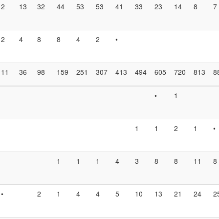
2
13
32
44
53
53
41
33
23
14
8
7
2
4
8
8
4
2
•
11
36
98
159
251
307
413
494
605
720
813
8
•
1
1
1
2
1
•
1
1
1
4
3
8
8
11
8
•
2
1
4
4
5
10
13
21
24
2