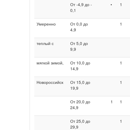
От -4,9 до -
•
1
0,1
Умеренно
От 0,0 до
1
4,9
теплый с
От 5,0 до
9,9
мягкой зимой,
От 10,0 до
1
14,9
Новороссийск
От 15,0 до
1
19,9
От 20,0 до
1
1
24,9
От 25,0 до
1
29,9