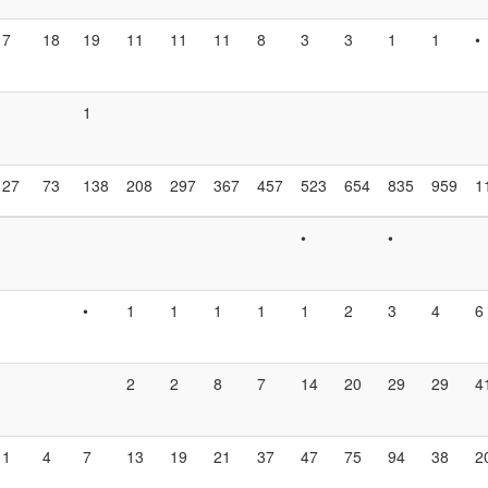
7
18
19
11
11
11
8
3
3
1
1
•
1
27
73
138
208
297
367
457
523
654
835
959
1
•
•
•
1
1
1
1
1
2
3
4
6
2
2
8
7
14
20
29
29
4
1
4
7
13
19
21
37
47
75
94
38
2