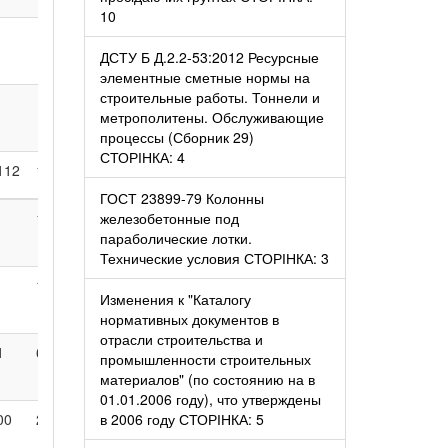
10
•
1
95
ДСТУ Б Д.2.2-53:2012 Ресурсные
элементные сметные нормы на
строительные работы. Тоннели и
1
метрополитены. Обслуживающие
процессы (Сборник 29)
СТОРІНКА: 4
112
1199
1139
640
130
8766
ГОСТ 23899-79 Колонны
1
железобетонные под
1
2
параболические лотки.
Технические условия СТОРІНКА: 3
13
12
20
24
89
Изменения к "Каталогу
нормативных документов в
отрасли строительства и
1
69
317
241
43
736
промышленности строительных
материалов" (по состоянию на в
01.01.2006 году), что утверждены
00
273
402
в 2006 году СТОРІНКА: 5
383
28
843