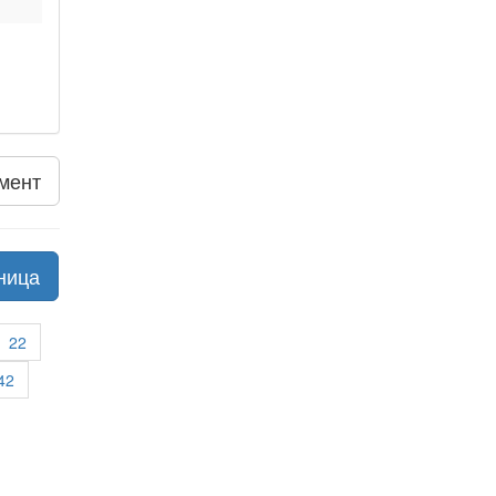
мент
ница
22
42