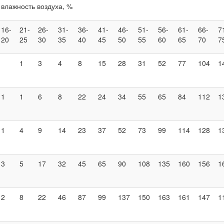
влажность воздуха, %
16-
21-
26-
31-
36-
41-
46-
51-
56-
61-
66-
7
20
25
30
35
40
45
50
55
60
65
70
7
1
3
4
8
15
28
31
52
77
104
1
1
1
6
8
22
24
34
55
65
84
112
1
1
4
9
14
23
37
52
73
99
114
128
1
3
5
17
32
45
65
90
108
135
160
156
1
2
8
22
46
87
99
137
150
163
161
147
1