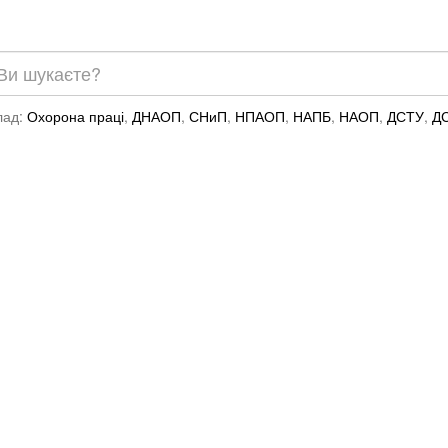
лад:
Охорона праці
,
ДНАОП
,
СНиП
,
НПАОП
,
НАПБ
,
НАОП
,
ДСТУ
,
Д