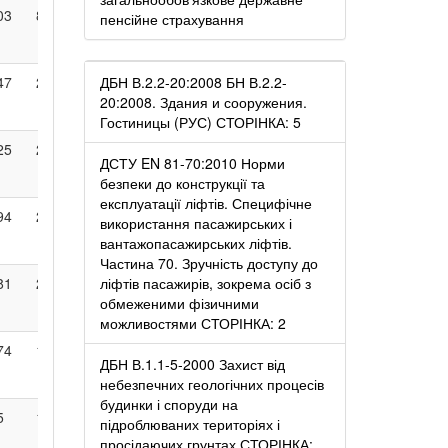
03
81
57
18
4
490
пенсійне страхування
47
204
218
ДБН В.2.2-20:2008 БН В.2.2-
103
15
1064
20:2008. Здания и сооружения.
Гостиницы (РУС) СТОРІНКА: 5
25
266
287
182
52
1635
ДСТУ EN 81-70:2010 Норми
безпеки до конструкції та
експлуатації ліфтів. Специфічне
94
242
266
195
39
1637
використання пасажирських і
вантажопасажирських ліфтів.
Частина 70. Зручність доступу до
81
204
189
ліфтів пасажирів, зокрема осіб з
103
16
1487
обмеженими фізичними
можливостями СТОРІНКА: 2
74
165
107
33
2
1479
ДБН В.1.1-5-2000 Захист від
небезпечних геологічних процесів
будинки і споруди на
5
12
2
1
674
підроблюваних територіях і
просідаючих грунтах СТОРІНКА: