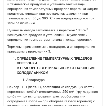
и техничес­кие продукты) и устанавливает методы
определения температур­ных пределов перегонки жидких
продуктов, кипящих при нор­мальном давлении при
температуре от 30 до 360 °С и не подвер­гающихся при
этом разложению.
3
Сущность метода заключается в перегонке 100 см
испытуемо­го продукта в установленных условиях и
определении темпера­туры начала и конца перегонки.
Термины, применяемые в стандарте, и их определения
приве­дены в приложении 3.
ОПРЕДЕЛЕНИЕ ТЕМПЕРАТУРНЫХ ПРЕДЕЛОВ
ПЕРЕГОНКИ
В ПРИБОРЕ С ВЕРТИКАЛЬНЫМ СТЕКЛЯННЫМ
ХОЛОДИЛЬНИКОМ
Аппаратура
Прибор ТПП (черт. 1), состоящий из следующих частей:
3
перегонной колбы"/ вместимостью 250 см
(круглодонная
кол­ба — при использовании электрообогрева или
остродонная кол­ба — при обогреве газовой горелкой) с
внутренним шлифом для присоединения насадки к