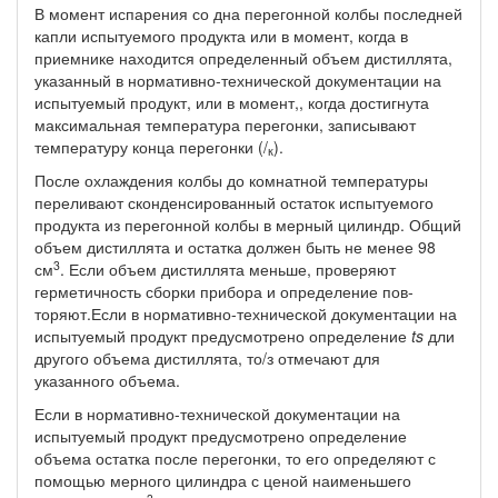
В момент испарения со дна перегонной колбы последней
капли испытуемого продукта или в момент, когда в
приемнике находит­ся определенный объем дистиллята,
указанный в нормативно-тех­нической документации на
испытуемый продукт, или в момент,, когда достигнута
максимальная температура перегонки, записы­вают
температуру конца перегонки (/
).
к
После охлаждения колбы до комнатной температуры
перели­вают сконденсированный остаток испытуемого
продукта из пере­гонной колбы в мерный цилиндр. Общий
объем дистиллята и ос­татка должен быть не менее 98
3
см
. Если объем дистиллята мень­ше, проверяют
герметичность сборки прибора и определение пов­
торяют.Если в нормативно-технической документации на
испытуемый продукт предусмотрено определение
ts
дли
другого объема дис­тиллята, то/з отмечают для
указанного объема.
Если в нормативно-технической документации на
испытуемый продукт предусмотрено определение
объема остатка после пере­гонки, то его определяют с
помощью мерного цилиндра с ценой наименьшего