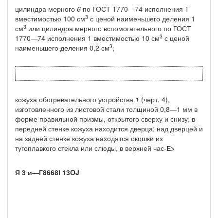
цилиндра мерного
6
по ГОСТ 1770—74 исполнения 1
3
вмести­мостью 100 см
с ценой наименьшего деления 1
3
см
или цилинд­ра мерного вспомогательного по ГОСТ
3
1770—74 исполнения 1 вместимостью 10 см
с ценой
3
наименьшего деления 0,2 см
;
кожуха обогревательного устройства
1
(черт. 4),
изготовлен­ного из листовой стали толщиной 0,8—1 мм в
форме правильной призмы, открытого сверху и снизу; в
передней стенке кожуха на­ходится дверца; над дверцей и
на задней стенке кожуха нахо­дятся окошки из
тугоплавкого стекла или слюды, в верхней час-
Е>
Я 3 и—Г8668І 13OJ