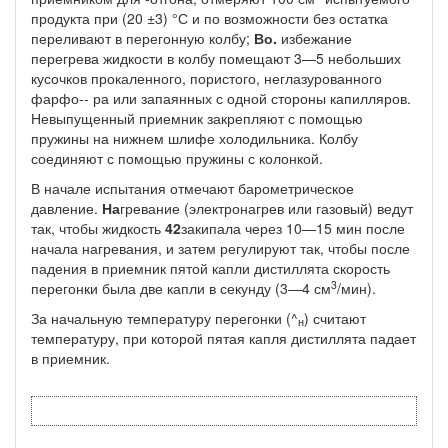
продукта при (20 ±3) °С и по возможности без остатка
переливают в перегонную колбу;
Во.
избежание
перегрева жидкости в колбу помещают 3—5 неболь­ших
кусочков прокаленного, пористого, неглазурованного
фарфо-- ра или запаянных с одной стороны капилляров.
Невыпущенный приемник закрепляют с помощью
пружины на нижнем шлифе хо­лодильника. Колбу
соединяют с помощью пружины с колонкой.
В начале испытания отмечают барометрическое
давление.
На­
гревание (электронагрев или газовый) ведут
так, чтобы жидкость
42
закипала через 10—15 мин после
начала нагревания, и затем ре­гулируют так, чтобы после
падения в приемник пятой капли ди­стиллята скорость
3
перегонки была две капли в секунду (3—4 см
/мин).
За начальную температуру перегонки (^
) считают
н
темпера­туру, при которой пятая капля дистиллята падает
в приемник.