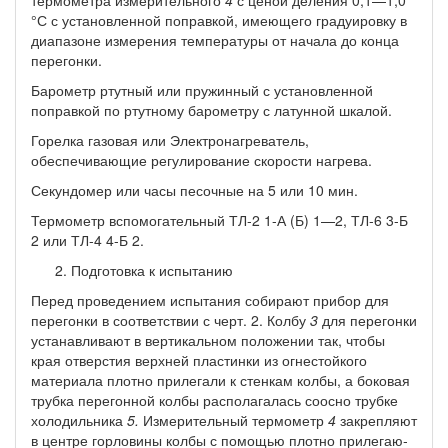
°С с установленной поправкой, имеющего градуировку в
диапазоне измерения температуры от начала до конца
перегонки.
Барометр ртутный или пружинный с установленной
поправкой по ртутному барометру с латунной шкалой.
Горелка газовая или Электронагреватель,
обеспечивающие ре­гулирование скорости нагрева.
Секундомер или часы песочные на 5 или 10 мин.
Термометр вспомогательный ТЛ-2 1-А (Б) 1—2, ТЛ-6 3-Б
2 или ТЛ-4 4-Б 2.
Подготовка к испытанию
Перед проведением испытания собирают прибор для
перегон­ки в соответствии с черт. 2. Колбу
3
для перегонки
устанавлива­ют в вертикальном положении так, чтобы
края отверстия верхней пластинки из огнестойкого
материала плотно прилегали к стен­кам колбы, а боковая
трубка перегонной колбы располагалась со­осно трубке
холодильника
5.
Измерительный термометр
4
закреп­ляют
в центре горловины колбы с помощью плотно прилегаю­