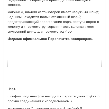
колонке;
колонки
3,
нижняя часть которой имеет наружный шлиф;
над. ним находится полый стеклянный шар
2,
предотвращающий пе­регревание пара, поступающего в
колонку и к термометру; верх­няя часть колонки имеет
внутренний шлиф для термометра
4
со
Издание официальное Перепечатка воспрещена.
Черт. 1
шлифом; под шлифом находится пароотводная трубка 5,
прочно соединенная с холодильником 7;
холодильника 7 с компенсационной трубкой
6,