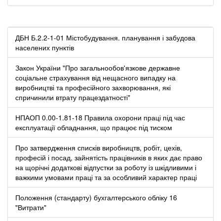
ДБН Б.2.2-1-01 Містобудування. планування і забудова
населених пунктів
Закон України "Про загальнообов'язкове державне
соціальне страхування від нещасного випадку на
виробництві та професійного захворювання, які
спричинили втрату працездатності"
НПАОП 0.00-1.81-18 Правила охорони праці під час
експлуатації обладнання, що працює під тиском
Про затвердження списків виробництв, робіт, цехів,
професій і посад, зайнятість працівників в яких дає право
на щорічні додаткові відпустки за роботу із шкідливими і
важкими умовами праці та за особливий характер праці
Положення (стандарту) бухгалтерського обліку 16
"Витрати"