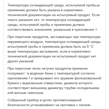
Температура охлаждающей среды, испытуемой пробы
в
ч
прием­нике должна быть указана в нормативно-
технической документа­ции на испытуемый продукт. Если
такого указания нет, то темпе­ратура охлаждающей
среды, испытуемой пробы и приемника долж­на
соответствовать значениям, указанным в приложении 1.
При перегонке продуктов, застывающих при температуре
ок­ружающего воздуха, температура охлаждающей среды,
испытуе­мой пробы и приемника должна быть на 5 °С
выше температуры застывания, если в нормативно-
технической документации на ис­пытуемый продукт нет
других указаний.
При перегонке легко летучих продуктов приемник
погружают ' в водяную баню с температурой согласно
приложению I и при­крывают его кружком фильтровальной
бумаги с вырезанным от­верстием, диаметр которого
соответствует внешнему диаметру •трубки холодильника
илй ватным тампоном.
Собранный прибор в целях противопожарной
безопасности устанавливают на противне с песком.