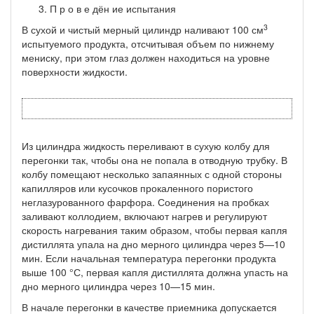
П р о в е дён ие испытания
3
В сухой и чистый мерный цилиндр наливают 100 см
испытуе­мого продукта, отсчитывая объем по нижнему
мениску, при этом глаз должен находиться на уровне
поверхности жидкости.
Из цилиндра жидкость переливают в сухую колбу для
пере­гонки так, чтобы она не попала в отводную трубку. В
колбу по­мещают несколько запаянных с одной стороны
капилляров или кусочков прокаленного пористого
неглазурованного фарфора. Со­единения на пробках
заливают коллодием, включают нагрев и регулируют
скорость нагревания таким образом, чтобы первая капля
дистиллята упала на дно мерного цилиндра через 5—10
мин. Если начальная температура перегонки продукта
вы­ше 100 °С, первая капля дистиллята должна упасть на
дно мер­ного цилиндра через 10—15 мин.
В начале перегонки в качестве приемника допускается