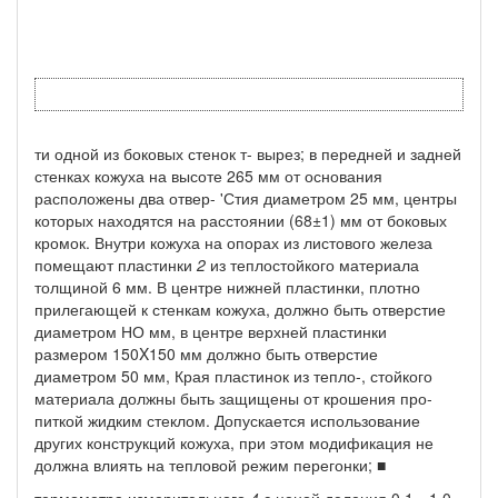
ти одной из боковых стенок т- вырез; в передней и задней
стенках кожуха на высоте 265 мм от основания
расположены два отвер- 'Стия диаметром 25 мм, центры
которых находятся на расстоянии (68±1) мм от боковых
кромок. Внутри кожуха на опорах из лис­тового железа
помещают пластинки
2
из теплостойкого материа­ла
толщиной 6 мм. В центре нижней пластинки, плотно
прилега­ющей к стенкам кожуха, должно быть отверстие
диаметром НО мм, в центре верхней пластинки
размером 150X150 мм долж­но быть отверстие
диаметром 50 мм, Края пластинок из тепло-, стойкого
материала должны быть защищены от крошения про­
питкой жидким стеклом. Допускается использование
других кон­струкций кожуха, при этом модификация не
должна влиять на тепловой режим перегонки; ■
термометра измерительного
4
с ценой деления 0,1—1,0