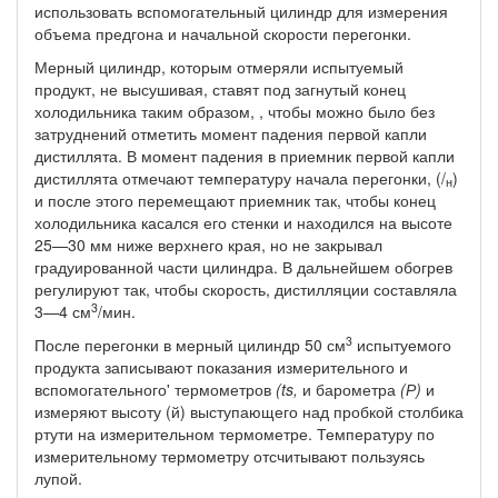
исполь­зовать вспомогательный цилиндр для измерения
объема предгона и начальной скорости перегонки.
Мерный цилиндр, которым отмеряли испытуемый
продукт, не высушивая, ставят под загнутый конец
холодильника таким обра­зом, , чтобы можно было без
затруднений отметить момент паде­ния первой капли
дистиллята. В момент падения в приемник пер­вой капли
дистиллята отмечают температуру начала перегонки, (/
)
н
и после этого перемещают приемник так, чтобы конец
холо­дильника касался его стенки и находился на высоте
25—30 мм ниже верхнего края, но не закрывал
градуированной части ци­линдра. В дальнейшем обогрев
регулируют так, чтобы скорость, дистилляции составляла
3
3—4 см
/мин.
3
После перегонки в мерный цилиндр 50 см
испытуемого
про­дукта записывают показания измерительного и
вспомогательного' термометров
(ts,
и барометра
(Р)
и
измеряют высоту (й) вы­ступающего над пробкой столбика
ртути на измерительном тер­мометре. Температуру по
измерительному термометру отсчитыва­ют пользуясь
лупой.