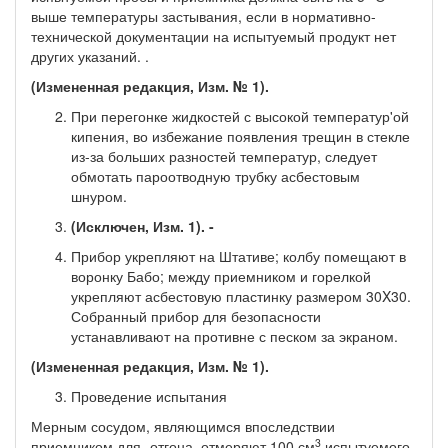
выше температуры застывания, если в нормативно-
технической документации на ис­пытуемый продукт нет
других указаний. .
(Измененная редакция, Изм. № 1).
При перегонке жидкостей с высокой температур'ой
кипе­ния, во избежание появления трещин в стекле
из-за больших раз­ностей температур, следует
обмотать пароотводную трубку асбес­товым
шнуром.
(Исключен, Изм. 1). -
Прибор укрепляют на Штативе; колбу помещают в
во­ронку Бабо; между приемником и горелкой
укрепляют асбесто­вую пластинку размером 30X30.
Собранный прибор для безопас­ности
устанавливают на противне с песком за экраном.
(Измененная редакция, Изм. № 1).
Проведение испытания
Мерным сосудом, являющимся впоследствии
3
приемником для -отгона, отмеряют 100 см
испытуемого