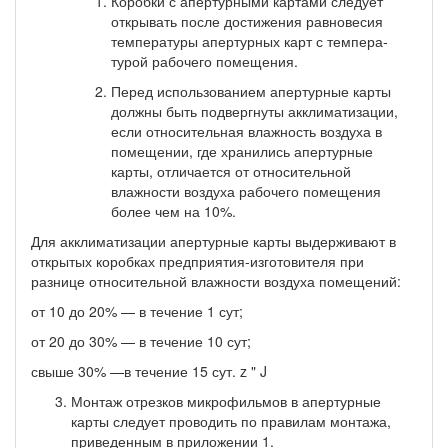
Коробки с апертурными картами следует
открывать после достижения равновесия
температуры апертурных карт с темпера­
турой рабочего помещения.
Перед использованием апертурные карты
должны быть подвергнуты акклиматизации,
если относительная влажность воз­духа в
помещении, где хранились апертурные
карты, отличается от относительной
влажности воздуха рабочего помещения
более чем на 10%.
Для акклиматизации апертурные карты выдерживают в
откры­тых коробках предприятия-изготовителя при
разнице относитель­ной влажности воздуха помещений:
от 10 до 20% — в течение 1 сут;
от 20 до 30% — в течение 10 сут;
свыше 30% —в течение 15 сут. z " J
Монтаж отрезков микрофильмов в апертурные
карты сле­дует проводить по правилам монтажа,
приведенным в приложе­нии 1.