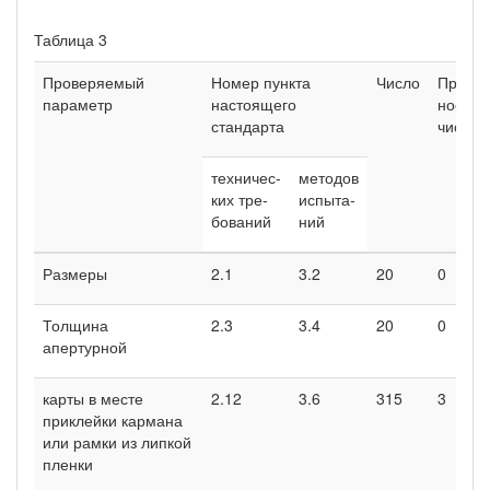
Таблица 3
Проверяемый
Номер пункта
Число
Приемо
параметр
настоящего
ное
стандарта
число
техничес­
методов
ких тре­
испыта­
бований
ний
Размеры
2.1
3.2
20
0
Толщина
2.3
3.4
20
0
апертурной
карты в месте
2.12
3.6
315
3
приклей­ки кармана
или рамки из липкой
пленки