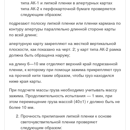
типа АК-1 и липкой пленки в апертурных картах
типа АК-2 к перфокарточной бумаге проверяется
следующим образом:
подрезают полоску липкой пленки или пленки кармана по
контуру апер­туры параллельно длинной стороне карты
по всей длине;
апертурную карту закрепляют на жесткой вертикальной
плоскости, как по­казано на черт. 2; у карт типа АК-2 рамка
должна быть обращена наружу;
на длину 6—10 мм отделяют верхний край подрезанной
пленки, к которому при помощи зажима прикрепляют груз
на прочной нити таким образом, чтобы груз находился
ниже края карты.
При подсчете массы груза необходимо учитывать массу
зажима. Продол­жительность испытания — 1 мин, при
этом перемещение груза массой (40±1) г должно быть не
более 10 мм.
Прочность прилипания липкой пленки к основе
светочувствительной плен­ки проверяют
следующим образом: