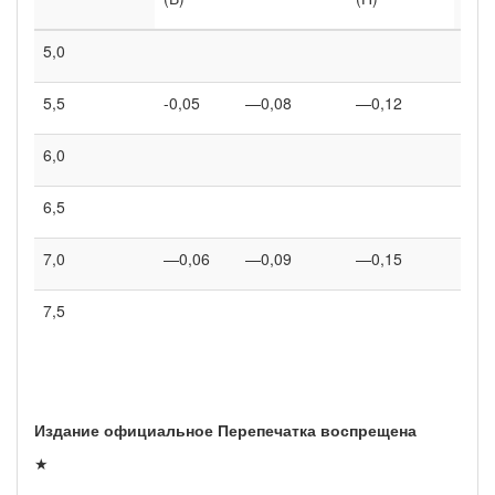
5,0
19,6
5,5
-0,05
—0,08
—0,12
23,8
6,0
28,3
6,5
33,2
7,0
—0,06
—0,09
—0,15
38,5
7,5
44,2
Издание официальное Перепечатка воспрещена
★