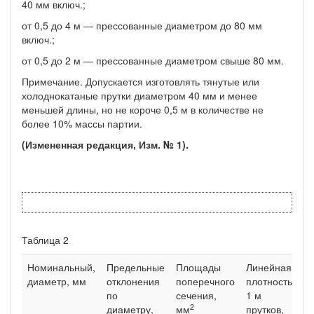
40 мм включ.;
от 0,5 до 4 м — прессованные диаметром до 80 мм
включ.;
от 0,5 до 2 м — прессованные диаметром свыше 80 мм.
Примечание. Допускается изготовлять тянутые или
холоднокатаные прутки диаметром 40 мм и менее
меньшей длины, но не короче 0,5 м в коли­честве не
более 10% массы партии.
(Измененная редакция, Изм. № 1).
Таблица 2
Номинальный,
Предельные
Площады
Линейная
диаметр, мм
отклонения
поперечного
плотность
по
сечения,
1 м
2
диаметру,
мм
прутков,