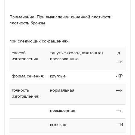
Примечание. При вычислении линейной плотности
плотность бронзы
при следующих сокращениях:
способ
тянутые (холоднокатаные)
-д
изготовления:
прессованные
—п
форма сечения:
круглые
-КР
точность
нормальная
—н
изготовления:
повышенная
—п
высокая
—В