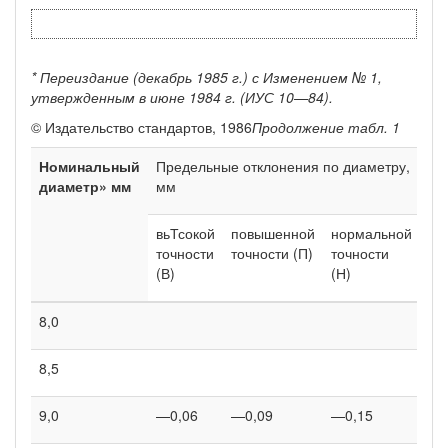
* Переиздание (декабрь 1985 г.) с Изменением № 1,
утвержденным в июне 1984 г. (ИУС 10—84).
© Издательство стандартов, 1986
Продолжение табл. 1
Номинальный
Предельные отклонения по диаметру,
Пл
диаметр» мм
мм
по
се
мм
вьТсокой
повышенной
нормальной
точности
точности (П)
точности
(В)
(Н)
8,0
- 5
8,5
56
9,0
—0,06
—0,09
—0,15
63