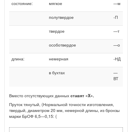
состояние:
мягкое
—м
полутвердое
-П
твердое
—т
особотвердое
—о
длина:
немерная
-НД
в бухтах
—
ВТ
Вместо отсутствующих данных
ставят «X».
Пруток тянутый, (Нормальной точности изготовления,
твердый, диаметром 20 мм, немерной длины, из бронзы
марки БрОФ 6,5—0,15: (