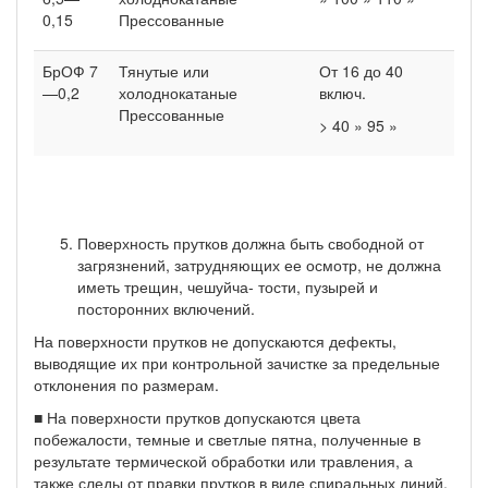
0,15
Прессованные
БрОФ 7
Тянутые или
От 16 до 40
—0,2
холоднокатаные
включ.
Прессованные
> 40 » 95 »
Поверхность прутков должна быть свободной от
загрязне­ний, затрудняющих ее осмотр, не должна
иметь трещин, чешуйча- тости, пузырей и
посторонних включений.
На поверхности прутков не допускаются дефекты,
выводящие их при контрольной зачистке за предельные
отклонения по раз­мерам.
■ На поверхности прутков допускаются цвета
побежалости, тем­ные и светлые пятна, полученные в
результате термической обра­ботки или травления, а
также следы от правки прутков в виде спиральных линий.