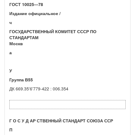
ГОСТ 10025—78
Издание официальное /
ч
ГОСУДАРСТВЕННЫЙ КОМИТЕТ СССР ПО
СТАНДАРТАМ
Москв
а
У
Группа В55
ДК 669.35'6'779-422 : 006.354
Г О С У Д АР СТВЕННЫЙ СТАНДАРТ СОЮЗА ССР
П