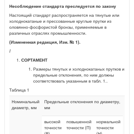
Несоблюдение стандарта преследуется по закону
Настоящий стандарт распространяется на тянутые или
холод­нокатаные и прессованные круглые прутки из
оловянно-фосфори­стой бронзы, применяемые в
различных отраслях промышлен­ности.
(Измененная редакция, Изм. № 1).
I
СОРТАМЕНТ
Размеры тянутых и холоднокатаных прутков и
предельные отклонения, по ним должны
соответствовать указанным в табл. 1..
Таблица 1
Номинальный
Предельные отклонения по диаметру,
Пло
диаметр, мм
мм
поп
сече
2
мм
высокой
повышенной
нормальной
точности
точности (П)
точности
(В)
(Н)