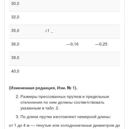
30,0
70
32,0
80
35,0
<1 _
96
36,0
—0,16
—0,25
10
38,0
11
40,0
12
(Измененная редакция, Изм. № 1).
Размеры прессованных прутков и предельные
отклонения по ним должны соответствовать
указанным в табл. 2.
По длине прутки изготовляют немерной длины:
от 1 до 4 м — тянутые или холоднокатаные диаметром до