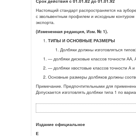
Срок действия
с 01.01.82
до 01.01.92
Настоящий стандарт распространяется на зуборе
с звольвентным профилем и исходным контуром 
экспорта.
(Измененная редакция, Изм. № 1).
ТИПЫ И ОСНОВНЫЕ РАЗМЕРЫ
Долбяки должны изготовляться типов
— долбяки дисковые классов точности АА, А
— долбяки хвостовые классов точности А и 
Основные размеры долбяков должны соответс
Примечание. Предпочтительными для применения
Допускается изготовлять дол­бяки типа 1 по вари
Издание официальное
Е