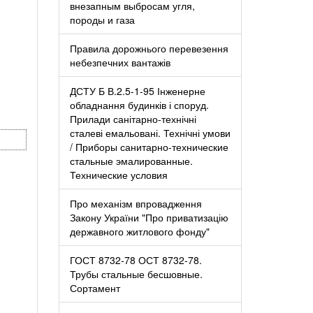
внезапным выбросам угля,
породы и газа
Правила дорожнього перевезення
небезпечних вантажів
ДСТУ Б В.2.5-1-95 Інженерне
обладнання будинків і споруд.
Прилади санітарно-технічні
сталеві емальовані. Технічні умови
/ Приборы санитарно-технические
стальные эмалированные.
Технические условия
Про механізм впровадження
Закону України "Про приватизацію
державного житлового фонду"
ГОСТ 8732-78 ОСТ 8732-78.
Трубы стальные бесшовные.
Сортамент