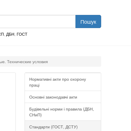
СП
,
ДБН
,
ГОСТ
ые. Технические условия
Нормативні акти про охорону
праці
Основні законодавчі акти
Будівельні норми і правила (ДБН,
СНиП)
Стандарти (ГОСТ, ДСТУ)