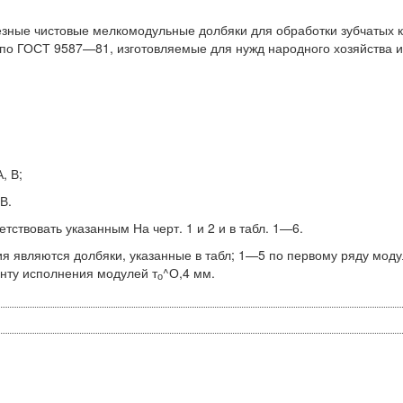
зные чисто­вые мелкомодульные долбяки для обработки зубчатых 
по ГОСТ 9587—81, изготовляемые для нужд народного хозяйства и
:
, В;
В.
твовать ука­занным На черт. 1 и 2 и в табл. 1—6.
 являются долбяки, указанные в табл; 1—5 по первому ряду моду
анту исполнения модулей т
^О,4 мм.
о