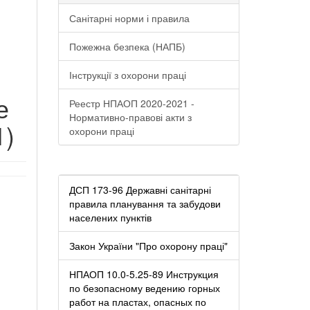
Санітарні норми і правила
Пожежна безпека (НАПБ)
Інструкції з охорони праці
е
Реестр НПАОП 2020-2021 -
Нормативно-правові акти з
1)
охорони праці
ДСП 173-96 Державні санітарні
правила планування та забудови
населених пунктів
Закон України "Про охорону праці"
НПАОП 10.0-5.25-89 Инструкция
по безопасному ведению горных
работ на пластах, опасных по