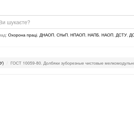
лад:
Охорона праці
,
ДНАОП
,
СНиП
,
НПАОП
,
НАПБ
,
НАОП
,
ДСТУ
,
Д
У)
ГОСТ 10059-80. Долбяки зуборезные чистовые мелкомодульн