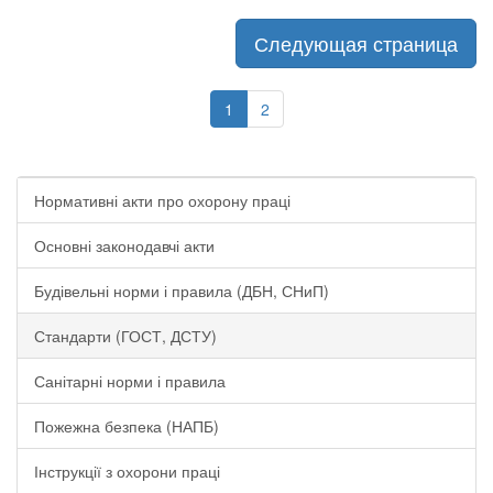
Следующая страница
1
2
Нормативні акти про охорону праці
Основні законодавчі акти
Будівельні норми і правила (ДБН, СНиП)
Стандарти (ГОСТ, ДСТУ)
Санітарні норми і правила
Пожежна безпека (НАПБ)
Інструкції з охорони праці