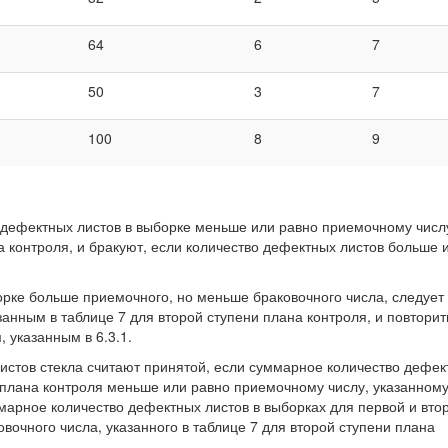
64
6
7
50
3
7
100
8
9
о дефектных листов в выборке меньше или равно приемочному числ
а контроля, и бракуют, если количество дефектных листов больше 
орке больше приемочного, но меньше браковочного числа, следует
занным в таблице 7 для второй ступени плана контроля, и повторит
 указанным в 6.3.1.
истов стекла считают принятой, если суммарное количество дефек
й плана контроля меньше или равно приемочному числу, указанном
ммарное количество дефектных листов в выборках для первой и вто
вочного числа, указанного в таблице 7 для второй ступени плана