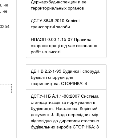
Держархбудинспекции и ее
, не
территориальных органов
, не
ДСТУ 3649:2010 Колісні
10354
транспортні засоби
НПАОП 0.00-1.15-07 Правила
охорони праці під час виконання
робіт на висоті
ДБН В.2.2-1-95 Будинки і споруди.
Будівлі і споруди для
тваринництва. СТОРІНКА: 4
ДСТУ-Н Б A.1.1-80:2007 Система
стандартизації та нормування в
будівництві. Настанова. Керівний
документ J. Щодо перехідних мір
відповідно до директиви стосовно
будівельних виробів СТОРІНКА: 3