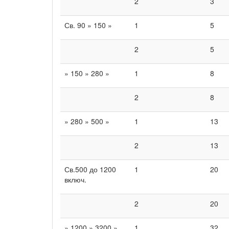
2
3
Св. 90 » 150 »
1
5
2
5
» 150 » 280 »
1
8
2
8
» 280 » 500 »
1
13
2
13
Св.500 до 1200
1
20
включ.
2
20
» 1200 » 3200 »
1
32