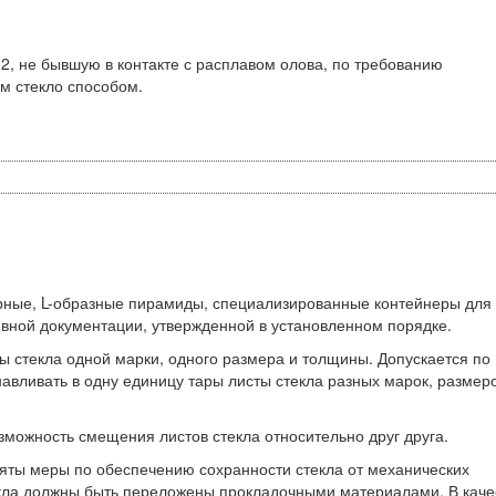
М2, не бывшую в контакте с расплавом олова, по требованию
 стекло способом.
орные, L-образные пирамиды, специализированные контейнеры для
ивной документации, утвержденной в установленном порядке.
ы стекла одной марки, одного размера и толщины. Допускается по
авливать в одну единицу тары листы стекла разных марок, размер
зможность смещения листов стекла относительно друг друга.
няты меры по обеспечению сохранности стекла от механических
кла должны быть переложены прокладочными материалами. В каче