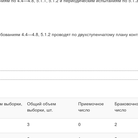
иям по 4.4—4.8, 5.1.1, 5.1.2 и периодическим испытаниям по 5.1
ребованиям 4.4—4.8, 5.1.2 проводят по двухступенчатому плану кон
м выборки,
Общий объем
Приемочное
Браковочн
выборки, шт.
число
число
3
0
2