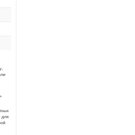
у,
или
ь
тных
у для
рой