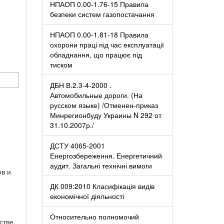
НПАОП 0.00-1.76-15 Правила
безпеки систем газопостачання
НПАОП 0.00-1.81-18 Правила
охорони праці під час експлуатації
обладнання, що працює під
тиском
ДБН В.2.3-4-2000 .
Автомобильные дороги. (На
русском языке) /Отменен-приказ
Минрегионбуду Украины N 292 от
31.10.2007р./
ДСТУ 4065-2001
Енергозбереження. Енергетичний
аудит. Загальні технічні вимоги
ов и
ДК 009:2010 Класифікація видів
економічної діяльності
Относительно полномочий
стве