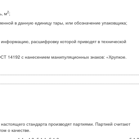
2
ь, м
;
енной в данную единицу тары, или обозначение упаковщика;
ю информацию, расшифровку которой приводят в технической
ОСТ 14192 с нанесением манипуляционных знаков: «Хрупкое.
м настоящего стандарта производят партиями. Партией считают
ом о качестве.