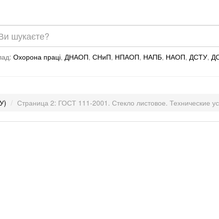
лад:
Охорона праці
,
ДНАОП
,
СНиП
,
НПАОП
,
НАПБ
,
НАОП
,
ДСТУ
,
Д
У)
Страница 2: ГОСТ 111-2001. Стекло листовое. Технические у