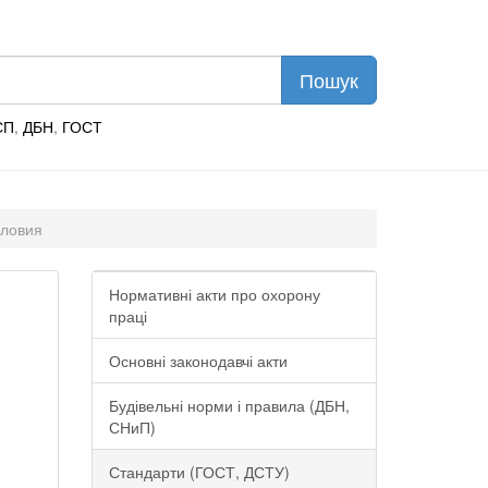
СП
,
ДБН
,
ГОСТ
словия
Нормативні акти про охорону
праці
Основні законодавчі акти
Будівельні норми і правила (ДБН,
СНиП)
Стандарти (ГОСТ, ДСТУ)