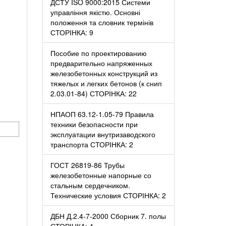
ДСТУ ISO 9000:2015 Системи
управління якістю. Основні
положення та словник термінів
СТОРІНКА: 9
Пособие по проектированию
предварительно напряженных
железобетонных конструкций из
тяжелых и легких бетонов (к снип
2.03.01-84) СТОРІНКА: 22
НПАОП 63.12-1.05-79 Правила
техники безопасности при
эксплуатации внутризаводского
транспорта СТОРІНКА: 2
ГОСТ 26819-86 Трубы
железобетонные напорные со
стальным сердечником.
Технические условия СТОРІНКА: 2
ДБН Д.2.4-7-2000 Сборник 7. полы
СТОРІНКА: 4