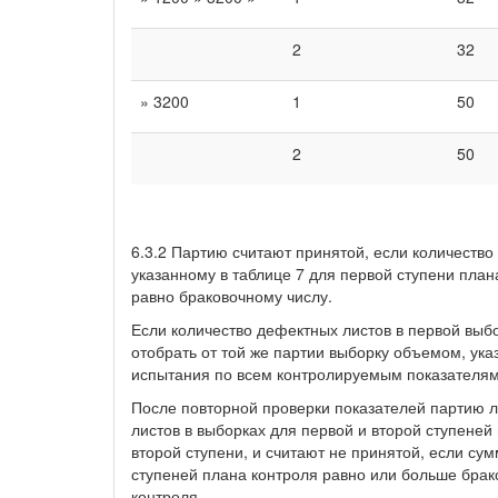
2
32
» 3200
1
50
2
50
6.3.2 Партию считают принятой, если количеств
указанному в таблице 7 для первой ступени план
равно браковочному числу.
Если количество дефектных листов в первой выб
отобрать от той же партии выборку объемом, ука
испытания по всем контролируемым показателям,
После повторной проверки показателей партию л
листов в выборках для первой и второй ступене
второй ступени, и считают не принятой, если су
ступеней плана контроля равно или больше брако
контроля.