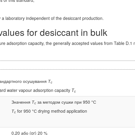
 a laboratory independent of the desiccant production.
alues for desiccant in bulk
ure adsorption capacity, the generally accepted values from Table D.1
тандартного осушування
Т
с
dard water vapour adsorption capacity
T
c
Значення
Т
за методом сушки при 950 °С
с
Т
for 950 °С drying method application
с
0,20 або (or) 20 %