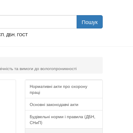
СП
,
ДБН
,
ГОСТ
чність та вимоги до вологопроникності
Нормативні акти про охорону
праці
Основні законодавчі акти
Будівельні норми і правила (ДБН,
СНиП)