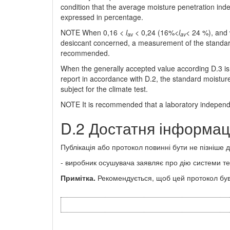
condition that the average moisture penetration ind
expressed in percentage.
NOTE When 0,16 <
l
< 0,24 (16%<
l
<
24 %), and w
а
v
av
desiccant concerned, a measurement of the standard
recommended.
When the generally accepted value according D.3 is e
report in accordance with D.2, the standard moistur
subject for the climate test.
NOTE It is recommended that a laboratory independ
D.2 Достатня інформац
Публікація або протокол повинні бути не пізніше д
- виробник осушувача заявляє про дію системи те
Примітка.
Рекомендується, щоб цей протокол був