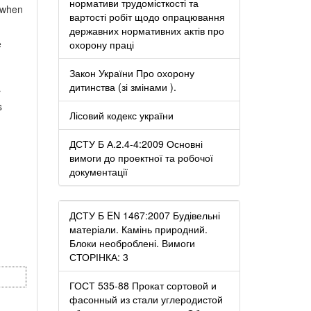
нормативи трудомісткості та
% when
вартості робіт щодо опрацювання
державних нормативних актів про
e
охорону праці
Закон України Про охорону
дитинства (зі змінами ).
r
s
Лісовий кодекс україни
ДСТУ Б А.2.4-4:2009 Основні
вимоги до проектної та робочої
документації
ДСТУ Б EN 1467:2007 Будівельні
матеріали. Камінь природний.
Блоки необроблені. Вимоги
СТОРІНКА: 3
ГОСТ 535-88 Прокат сортовой и
фасонный из стали углеродистой