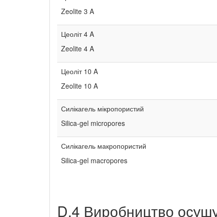
Zeolite 3 A
Цеоліт 4 A
Zeolite 4 A
Цеоліт 10 A
Zeolite 10 A
Силікагель мікропористий
Silica-gel micropores
Силікагель макропористий
Silica-gel macropores
D.4 Виробництво осуш