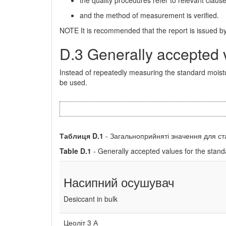
and the method of measurement is verified.
NOTE It is recommended that the report is issued by
D.3 Generally accepted v
Instead of repeatedly measuring the standard moist
be used.
Таблиця
D
.1
- Загальноприйняті значення для с
Table D.1
- Generally accepted values for the stan
Насипний осушувач
Desiccant in bulk
Цеоліт 3 А