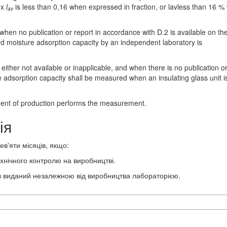
ex
l
is less than 0,16 when expressed in fraction, or lavless than 16 
av
hen no publication or report in accordance with D.2 is available on th
 moisture adsorption capacity by an independent laboratory is
ither not available or inapplicable, and when there is no publication o
e adsorption capacity shall be measured when an insulating glass unit i
ent of production performs the measurement.
ія
ев'яти місяців, якщо:
хнічного контролю на виробництві.
 виданий незалежною від виробництва лабораторією.