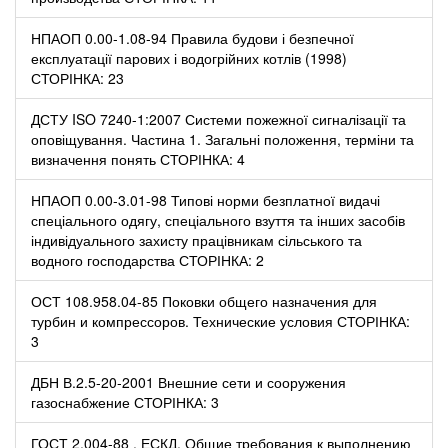
НПАОП 0.00-1.08-94 Правила будови і безпечної
експлуатації парових і водогрійних котлів (1998)
СТОРІНКА: 23
ДСТУ ISO 7240-1:2007 Системи пожежної сигналізації та
оповіщування. Частина 1. Загальні положення, терміни та
визначення понять СТОРІНКА: 4
НПАОП 0.00-3.01-98 Типові норми безплатної видачі
спеціального одягу, спеціального взуття та інших засобів
індивідуального захисту працівникам сільського та
водного господарства СТОРІНКА: 2
ОСТ 108.958.04-85 Поковки общего назначения для
турбин и компрессоров. Технические условия СТОРІНКА:
3
ДБН В.2.5-20-2001 Внешние сети и сооружения
газоснабжение СТОРІНКА: 3
ГОСТ 2.004-88 . ЕСКД. Общие требования к выполнению