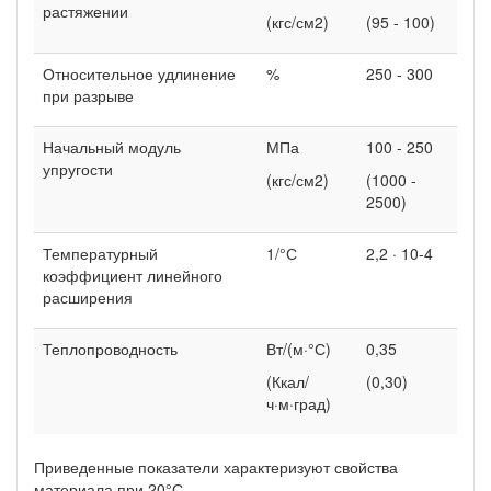
растяжении
(кгс/см2)
(95 - 100)
Относительное удлинение
%
250 - 300
при разрыве
Начальный модуль
МПа
100 - 250
упругости
(кгс/см2)
(1000 -
2500)
Температурный
1/°С
2,2 · 10-4
коэффициент линейного
расширения
Теплопроводность
Вт/(м·°С)
0,35
(Ккал/
(0,30)
ч·м·град)
Приведенные показатели характеризуют свойства
материала при 20°С.