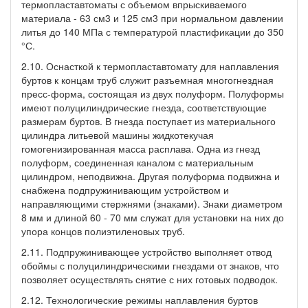
термопластавтоматы с объемом впрыскиваемого
материала - 63 см3 и 125 см3 при нормальном давлении
литья до 140 МПа с температурой пластификации до 350
°С.
2.10. Оснасткой к термопластавтомату для наплавления
буртов к концам труб служит разъемная многогнездная
пресс-форма, состоящая из двух полуформ. Полуформы
имеют полуцилиндрические гнезда, соответствующие
размерам буртов. В гнезда поступает из материального
цилиндра литьевой машины жидкотекучая
гомогенизированная масса расплава. Одна из гнезд
полуформ, соединенная каналом с материальным
цилиндром, неподвижна. Другая полуформа подвижна и
снабжена подпружинивающим устройством и
направляющими стержнями (знаками). Знаки диаметром
8 мм и длиной 60 - 70 мм служат для установки на них до
упора концов полиэтиленовых труб.
2.11. Подпружинивающее устройство выполняет отвод
обоймы с полуцилиндрическими гнездами от знаков, что
позволяет осуществлять снятие с них готовых подводок.
2.12. Технологические режимы наплавления буртов