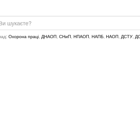
лад:
Охорона праці
,
ДНАОП
,
СНиП
,
НПАОП
,
НАПБ
,
НАОП
,
ДСТУ
,
Д