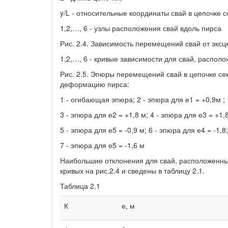
y/L - относительные координаты свай в цепочке с
1,2,…, 6 - узлы расположения свай вдоль пирса
Рис. 2.4. Зависимость перемещений свай от эксце
1,2,…, 6 - кривые зависимости для свай, распол
Рис. 2.5. Эпюры перемещений свай в цепочке се
деформацию пирса:
1 - огибающая эпюра; 2 - эпюра для е1 = +0,9м ;
3 - эпюра для е2 = +1,8 м; 4 - эпюра для е3 = +1,8
5 - эпюра для е5 = -0,9 м; 6 - эпюра для е4 = -1,8;
7 - эпюра для е5 = -1,6 м
Наибольшие отклонения для свай, расположенных 
кривых на рис.2.4 и сведены в таблицу 2.1.
Таблица 2.1
К
е, м