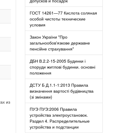
допусков и посадок
ГОСТ 14261—77 Кислота соляная
особой чистоты технические
условия
Закон України "Про
загальнообов'язкове державне
пенсійне страхування"
ДБН В.2.2-15-2005 Будинки і
споруди житлові будинки. основні
положення
ДСТУ Б Д.1.1-1:2013 Правила
визначення вартості будівництва
(зі змінами)
ах из
ПУЭ ПУЭ:2006 Правила
устройства электроустановок.
Раздел 4. Распределительные
устройства и подстанции