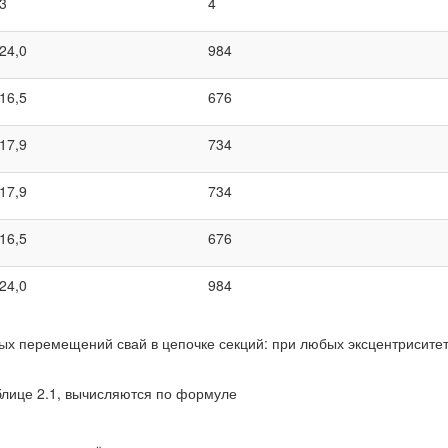
3
4
24,0
984
16,5
676
17,9
734
17,9
734
16,5
676
24,0
984
х перемещений свай в цепочке секций: при любых эксцентриситет
аблице 2.1, вычисляются по формуле