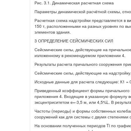
Рис. 3.1. Динамическая расчетная схема
Параметры динамической расчётной схемы, отно
Расчетная схема надстройки представляется в в
150 т, расположенными на разных уровнях по вы
элементов здания.
3 ОПРЕДЕЛЕНИЕ СЕЙСМИЧЕСКИХ СИЛ
Сейсмические силы, действующие на причальное
изложенному в рекомендуемом приложении 4.
Результаты расчета причального сооружения при
Сейсмические силы, действующие на надстройку
Исходные данные для расчета следующие: К1 = 0,25
Приведенный коэффициент формы причального с
приложения 4. Входящие в указанную формулу ве
эксцентриситетом е=-3,5 м, или 4,5%L. В результ
Частоты (периоды) и формы собственных колеб
сооружений как для системы с двумя степенями 
На основании полученных периодов Ti по графику