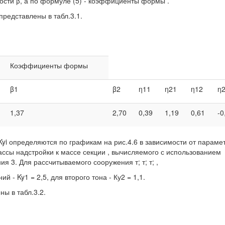
сти β, а по формуле (5) - коэффициенты формы .
представлены в табл.3.1.
Коэффициенты формы
β1
β2
η11
η21
η12
η
1,37
2,70
0,39
1,19
0,61
-0
i определяются по графикам на рис.4.6 в зависимости от параме
ассы надстройки к массе секции , вычисляемого с использованием
я 3. Для рассчитываемого сооружения т; т; т; ,
 - Ky1 = 2,5, для второго тона - Ку2 = 1,1.
ы в табл.3.2.