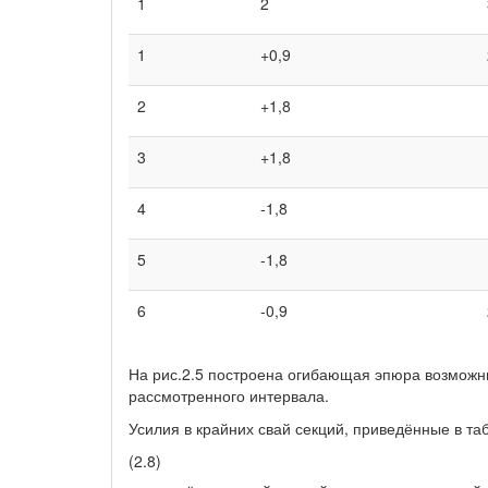
1
2
1
+0,9
2
+1,8
3
+1,8
4
-1,8
5
-1,8
6
-0,9
На рис.2.5 построена огибающая эпюра возможны
рассмотренного интервала.
Усилия в крайних свай секций, приведённые в т
(2.8)