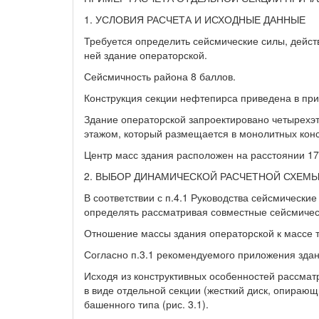
1. УСЛОВИЯ РАСЧЕТА И ИСХОДНЫЕ ДАННЫЕ
Требуется определить сейсмические силы, дейс
ней здание операторской.
Сейсмичность района 8 баллов.
Конструкция секции нефтепирса приведена в при
Здание операторской запроектировано четырехэт
этажом, который размещается в монолитных конс
Центр масс здания расположен на расстоянии 17
2. ВЫБОР ДИНАМИЧЕСКОЙ РАСЧЕТНОЙ СХЕМ
В соответствии с п.4.1 Руководства сейсмически
определять рассматривая совместные сейсмичес
Отношение массы здания операторской к массе т
Согласно п.3.1 рекомендуемого приложения здан
Исходя из конструктивных особенностей рассмат
в виде отдельной секции (жесткий диск, опирающ
башенного типа (рис. 3.1).