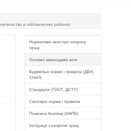
роительства в сейсмических районах
Нормативні акти про охорону
праці
Основні законодавчі акти
Будівельні норми і правила (ДБН,
СНиП)
Стандарти (ГОСТ, ДСТУ)
Санітарні норми і правила
Пожежна безпека (НАПБ)
Інструкції з охорони праці