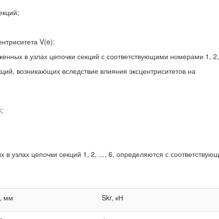
екций;
нтриситета V(e):
оженных в узлах цепочки секций с соответствующими номерами 1, 2
кций, возникающих вследствие влияния эксцентриситетов на
;
в узлах цепочки секций 1, 2, ..., 6, определяются с соответствую
, мм
Skr, кН