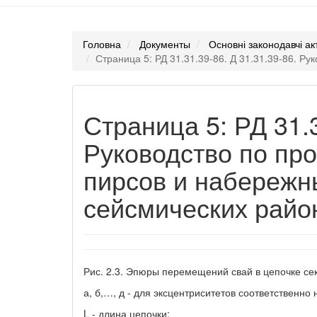
Головна
Документы
Основні законодавчі ак
Страница 5: РД 31.31.39-86. Д 31.31.39-86. Р
Страница 5: РД 31.3
Руководство по пр
пирсов и набережн
сейсмических райо
Рис. 2.3. Эпюры перемещений свай в цепочке се
а, б,…, д - для эксцентриситетов соответственно на
L - длина цепочки;