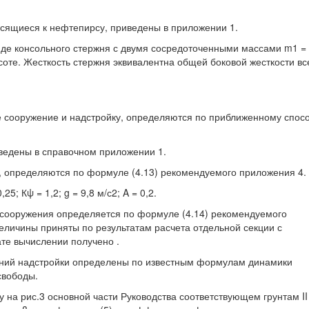
сящиеся к нефтепирсу, приведены в приложении 1.
иде консольного стержня с двумя сосредоточенными массами m1 =
соте. Жесткость стержня эквивалентна общей боковой жесткости вс
 сооружение и надстройку, определяются по приближенному спосо
ведены в справочном приложении 1.
, определяются по формуле (4.13) рекомендуемого приложения 4.
; Кψ = 1,2; g = 9,8 м/с2; A = 0,2.
ооружения определяется по формуле (4.14) рекомендуемого
личины приняты по результатам расчета отдельной секции с
ате вычислении получено .
аний надстройки определены по известным формулам динамики
свободы.
 на рис.3 основной части Руководства соответствующем грунтам II