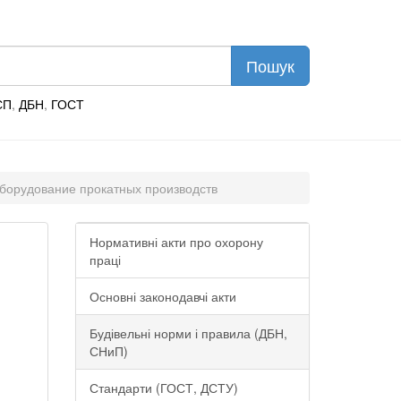
СП
,
ДБН
,
ГОСТ
 Оборудование прокатных производств
Нормативні акти про охорону
праці
Основні законодавчі акти
Будівельні норми і правила (ДБН,
СНиП)
Стандарти (ГОСТ, ДСТУ)