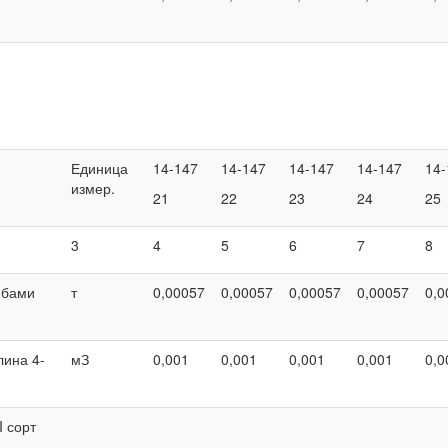
Единица
14-147
14-147
14-147
14-147
14-
измер.
21
22
23
24
25
3
4
5
6
7
8
йбами
т
0,00057
0,00057
0,00057
0,00057
0,0
лина 4-
мЗ
0,001
0,001
0,001
0,001
0,0
I сорт