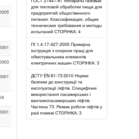
ГОСТ 27441-87 Аппараты газовые
для тепловой обработки пищи для
0005
предприятий общественного
питания. Классификация, общие
технические требования и методы
испытаний СТОРІНКА: 4
ПІ 1.4.17-427-2005 Примірна
0001
інструкція з охорони праці для
обмотувальника елементів
0003
електричних машин СТОРІНКА: 3
ДСТУ EN 81-73:2010 Норми
0001
безпеки до конструкції та
експлуатації ліфтів. Специфічне
використання пасажирських і
04
вантажопасажирських ліфтів.
Частина 73. Режим роботи ліфтів у
0001
разі пожежі СТОРІНКА: 3