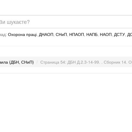
лад:
Охорона праці
,
ДНАОП
,
СНиП
,
НПАОП
,
НАПБ
,
НАОП
,
ДСТУ
,
Д
авила (ДБН, СНиП)
Страница 54: ДБН Д.2.3-14-99. . Сборник 14.