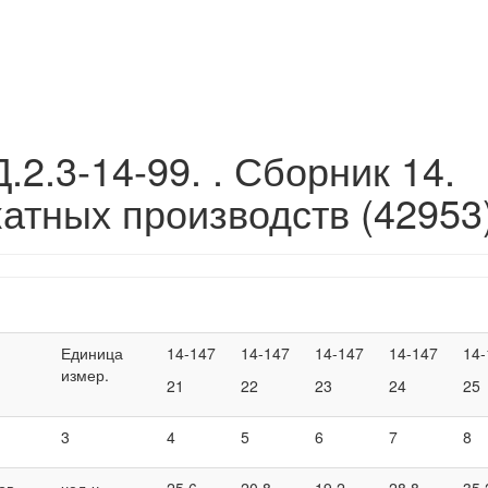
.2.3-14-99. . Сборник 14.
атных производств (42953
Единица
14-147
14-147
14-147
14-147
14-
измер.
21
22
23
24
25
3
4
5
6
7
8
ов
чел-ч
25,6
20,8
19,2
28,8
35,