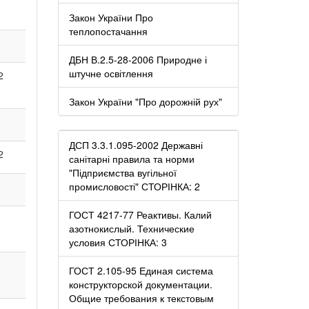
Закон України Про
теплопостачання
ДБН В.2.5-28-2006 Природне і
штучне освітлення
2
Закон України "Про дорожній рух"
ДСП 3.3.1.095-2002 Державні
2
санітарні правила та норми
"Підприємства вугільної
промисловості" СТОРІНКА: 2
ГОСТ 4217-77 Реактивы. Калий
азотнокислый. Технические
условия СТОРІНКА: 3
ГОСТ 2.105-95 Единая система
конструкторской документации.
Общие требования к текстовым