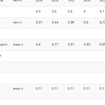
4,3
3,2
3,2
4
4,1
чел-ч
5,07
5,44
3,98
5,6
6,7
бщего
маш-ч
4,4
4,77
3,31
4,93
6,0
е
и
маш-ч
0,11
0,11
0,11
0,11
0,1