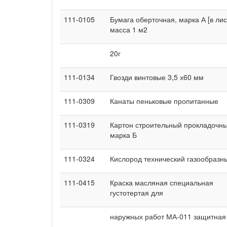
111-0105
Бумага оберточная, марка А [в лис
масса 1 м2
20г
111-0134
Гвозди винтовые 3,5 х60 мм
111-0309
Канаты пеньковые пропитанные
111-0319
Картон строительный прокладочны
марка Б
111-0324
Кислород технический газообразн
111-0415
Краска масляная специальная
густотертая для
наружных работ МА-011 защитная