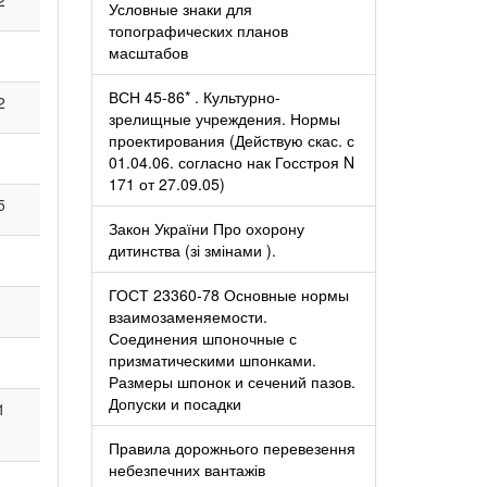
Условные знаки для
топографических планов
масштабов
ВСН 45-86* . Культурно-
2
зрелищные учреждения. Нормы
проектирования (Действую скас. с
01.04.06. согласно нак Госстроя N
171 от 27.09.05)
5
Закон України Про охорону
дитинства (зі змінами ).
ГОСТ 23360-78 Основные нормы
взаимозаменяемости.
Соединения шпоночные с
призматическими шпонками.
Размеры шпонок и сечений пазов.
Допуски и посадки
1
Правила дорожнього перевезення
небезпечних вантажів