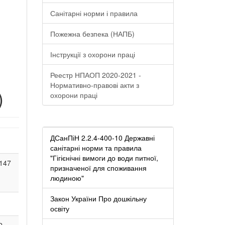
Санітарні норми і правила
Пожежна безпека (НАПБ)
Інструкції з охорони праці
Реестр НПАОП 2020-2021 -
Нормативно-правові акти з
)
охорони праці
ДСанПіН 2.2.4-400-10 Державні
санітарні норми та правила
"Гігієнічні вимоги до води питної,
147
призначеної для споживання
людиною"
Закон України Про дошкільну
освіту
2