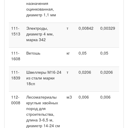
назначения
оцинкованная,
диаметр 1,1 мм
111-
Электроды,
т
0,00842
0,00329
0,
1513
диаметр 4 мм,
марка 342
111-
Ветошь
кг
0,05
0,05
0,0
1608
111-
Швеллеры М16-24
т
0,0206
0,0206
0,
1839
из стали марки
18сп
112-
Лесоматериалы
мЗ
0,006
0,006
0,
0008
круглые хвойных
пород для
строительства,
длина 3-6,5 м,
диаметр 14-24 см