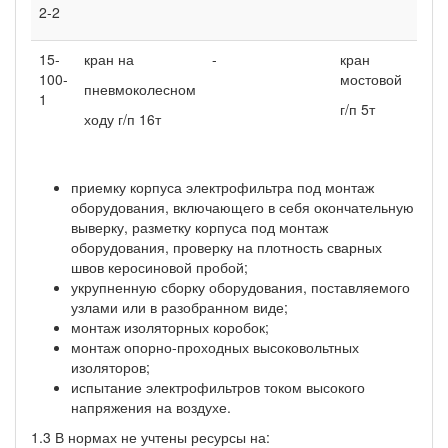
2-2
15-
кран на
-
кран
-
100-
мостовой
пневмоколесном
1
г/п 5т
ходу г/п 16т
приемку корпуса электрофильтра под монтаж
оборудования, включающего в себя окончательную
выверку, разметку корпуса под монтаж
оборудования, проверку на плотность сварных
швов керосиновой пробой;
укрупненную сборку оборудования, поставляемого
узлами или в разобранном виде;
монтаж изоляторных коробок;
монтаж опорно-проходных высоковольтных
изоляторов;
испытание электрофильтров током высокого
напряжения на воздухе.
1.3 В нормах не учтены ресурсы на: