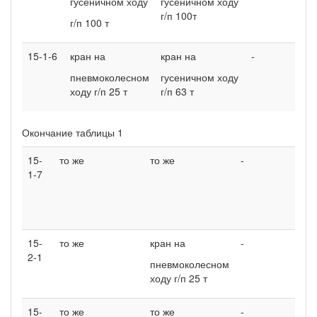
гусеничном ходу
гусеничном ходу
г/п 100т
г/п 100 т
15-1-6
кран на
кран на
-
пневмоколесном
гусеничном ходу
ходу г/п 25 т
г/п 63 т
Окончание таблицы 1
15-
то же
то же
-
кран
1-7
гус
ходу
т
15-
то же
кран на
-
-
2-1
пневмоколесном
ходу г/п 25 т
15-
то же
то же
-
-