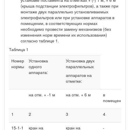
(крыша подстанции электрофильтров), а также при
монтаже двух параллельно установливаемых
электрофильтров или при установке аппаратов в
помещении, в соответствующих нормах
необходимо провести замену механизмов (без
изменения норм времени их использования)
согласно таблице 1.
Таблица 1
Номер
Установка
Установка двух
нормы
одного
параллельных
аппарата:
аппаратов на
отметке:
на отм. + -1 м
на отм. + 6 м
в
помещении
1
2
3
4
15-1-1
кран на
кран на
-