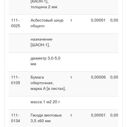
[КАОН-1],
толщина 2 мм
111-
Асбестовый шнур
т
0,00001
0,00001
0025
общего
назначение
[ШАОН-1],
диаметр 3,0-5,0
мм
111-
Бумага
т
0,00006
0,00006
0105
оберточная,
марка А [в листах],
масса 1 м2 20 г
111-
Гвозди винтовые
т
0,00001
0,00001
0134
3,5 х60 мм