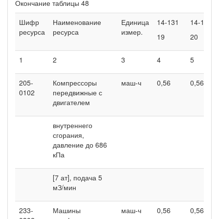
Окончание таблицы 48
Шифр
Наименование
Единица
14-131
14-131
ресурса
ресурса
измер.
19
20
1
2
3
4
5
205-
Компрессоры
маш-ч
0,56
0,56
0102
передвижные с
двигателем
внутреннего
сгорания,
давление до 686
кПа
[7 ат], подача 5
мЗ/мин
233-
Машины
маш-ч
0,56
0,56