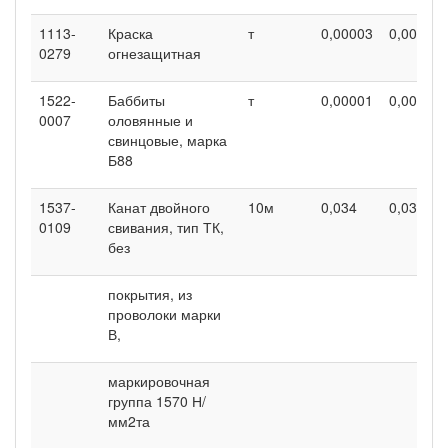
1113-
Краска
т
0,00003
0,00003
0279
огнезащитная
1522-
Баббиты
т
0,00001
0,00001
0007
оловянные и
свинцовые, марка
Б88
1537-
Канат двойного
10м
0,034
0,034
0109
свивания, тип ТК,
без
покрытия, из
проволоки марки
В,
маркировочная
группа 1570 Н/
мм2та