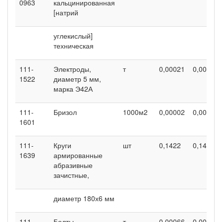
0963
кальцинированная
[натрий
углекислый]
техническая
111-
Электроды,
т
0,00021
0,00021
1522
диаметр 5 мм,
марка Э42А
111-
Бризол
1000м2
0,00002
0,00002
1601
111-
Круги
шт
0,1422
0,1422
1639
армированные
абразивные
зачистные,
диаметр 180х6 мм
111-
Болты
т
0,00066
0,00066