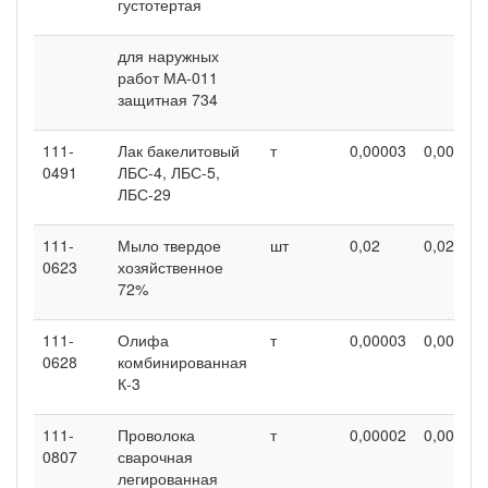
густотертая
для наружных
работ МА-011
защитная 734
111-
Лак бакелитовый
т
0,00003
0,00003
0491
ЛБС-4, ЛБС-5,
ЛБС-29
111-
Мыло твердое
шт
0,02
0,02
0623
хозяйственное
72%
111-
Олифа
т
0,00003
0,00003
0628
комбинированная
К-3
111-
Проволока
т
0,00002
0,00002
0807
сварочная
легированная