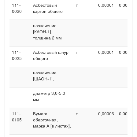
111-
Асбестовый
т
0,00001
0,00001
0020
картон общего
назначение
[КАОН-1],
толщина 2 мм
111-
Асбестовый шнур
т
0,00001
0,00001
0025
общего
назначение
[ШАОН-1],
диаметр 3,0-5,0
мм
111-
Бумага
т
0,00006
0,00006
0105
оберточная,
марка А [в листах],