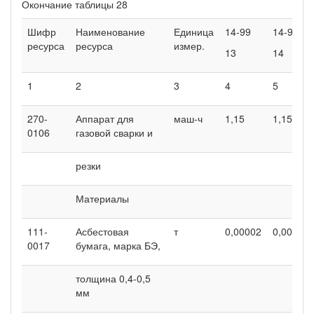
Окончание таблицы 28
Шифр
Наименование
Единица
14-99
14-99
ресурса
ресурса
измер.
13
14
1
2
3
4
5
270-
Аппарат для
маш-ч
1,15
1,15
0106
газовой сварки и
резки
Материалы
111-
Асбестовая
т
0,00002
0,00002
0017
бумага, марка БЭ,
толщина 0,4-0,5
мм