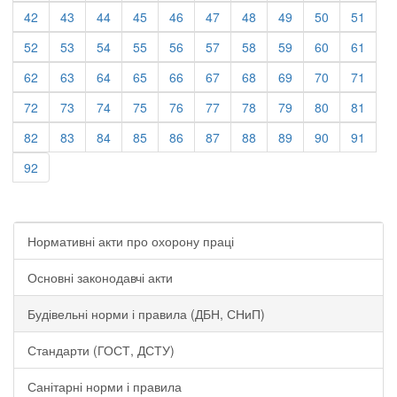
42
43
44
45
46
47
48
49
50
51
52
53
54
55
56
57
58
59
60
61
62
63
64
65
66
67
68
69
70
71
72
73
74
75
76
77
78
79
80
81
82
83
84
85
86
87
88
89
90
91
92
Нормативні акти про охорону праці
Основні законодавчі акти
Будівельні норми і правила (ДБН, СНиП)
Стандарти (ГОСТ, ДСТУ)
Санітарні норми і правила