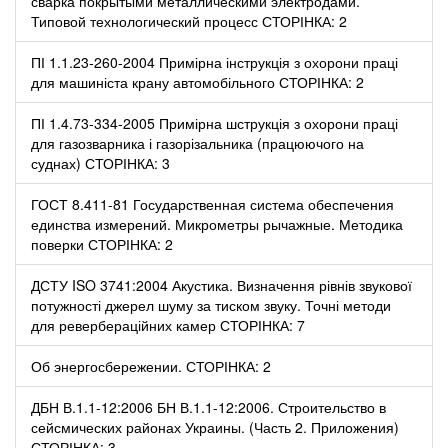
сварка покрытыми металлическими электродами.
Типовой технологический процесс СТОРІНКА: 2
ПІ 1.1.23-260-2004 Примірна інструкція з охорони праці
для машиніста крану автомобільного СТОРІНКА: 2
ПІ 1.4.73-334-2005 Примірна шструкція з охорони праці
для газозварника і газорізальника (працюючого на
суднах) СТОРІНКА: 3
ГОСТ 8.411-81 Государственная система обеспечения
единства измерений. Микрометры рычажные. Методика
поверки СТОРІНКА: 2
ДСТУ ISO 3741:2004 Акустика. Визначення рівнів звукової
потужності джерел шуму за тиском звуку. Точні методи
для ревербераційних камер СТОРІНКА: 7
Об энергосбережении. СТОРІНКА: 2
ДБН В.1.1-12:2006 БН В.1.1-12:2006. Строительство в
сейсмических районах Украины. (Часть 2. Приложения)
СТОРІНКА: 3