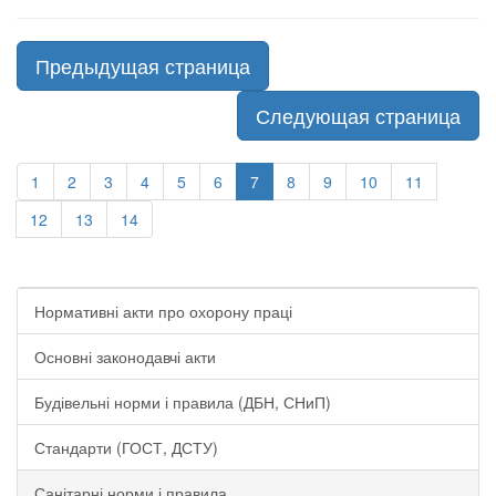
Предыдущая страница
Следующая страница
1
2
3
4
5
6
7
8
9
10
11
12
13
14
Нормативні акти про охорону праці
Основні законодавчі акти
Будівельні норми і правила (ДБН, СНиП)
Стандарти (ГОСТ, ДСТУ)
Санітарні норми і правила