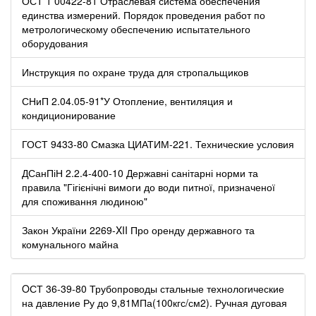
ОСТ 1 00422-81 Отраслевая система обеспечения
единства измерений. Порядок проведения работ по
метрологическому обеспечению испытательного
оборудования
Инструкция по охране труда для стропальщиков
СНиП 2.04.05-91*У Отопление, вентиляция и
кондиционирование
ГОСТ 9433-80 Смазка ЦИАТИМ-221. Технические условия
ДСанПіН 2.2.4-400-10 Державні санітарні норми та
правила "Гігієнічні вимоги до води питної, призначеної
для споживання людиною"
Закон України 2269-XII Про оренду державного та
комунального майна
OСТ 36-39-80 Трубопроводы стальные технологические
на давление Ру до 9,81МПа(100кгс/см2). Ручная дуговая