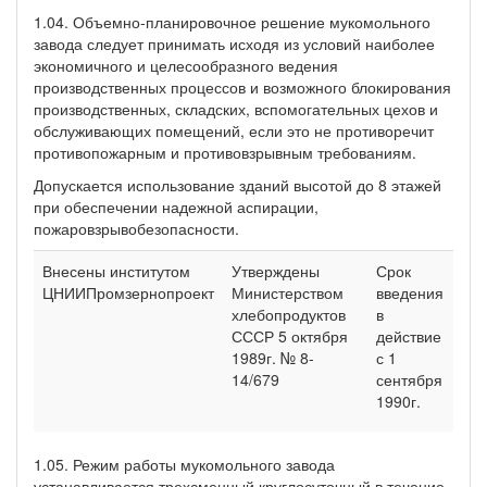
1.04. Объемно-планировочное решение мукомольного
завода следует принимать исходя из условий наиболее
экономичного и целесообразного ведения
производственных процессов и возможного блокирования
производственных, складских, вспомогательных цехов и
обслуживающих помещений, если это не противоречит
противопожарным и противовзрывным требованиям.
Допускается использование зданий высотой до 8 этажей
при обеспечении надежной аспирации,
пожаровзрывобезопасности.
Внесены институтом
Утверждены
Срок
ЦНИИПромзернопроект
Министерством
введения
хлебопродуктов
в
СССР 5 октября
действие
1989г. № 8-
с 1
14/679
сентября
1990г.
1.05. Режим работы мукомольного завода
устанавливается трехсменный круглосуточный в течение