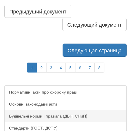
Предыдущий документ
Следующий документ
Следующая страница
1
2
3
4
5
6
7
8
Нормативні акти про охорону праці
Основні законодавчі акти
Будівельні норми і правила (ДБН, СНиП)
Стандарти (ГОСТ, ДСТУ)