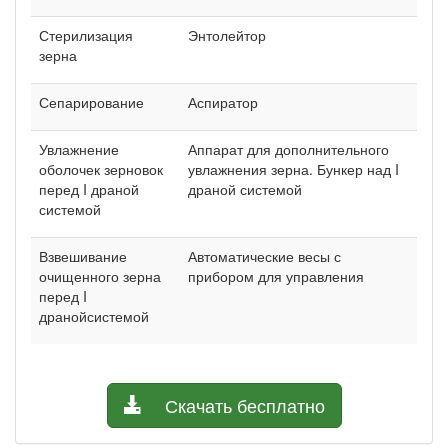
Стерилизация
Энтолейтор
зерна
Сепарирование
Аспиратор
Увлажнение
Аппарат для дополнительного
оболочек зерновок
увлажнения зерна. Бункер над I
перед I драной
драной системой
системой
Взвешивание
Автоматические весы с
очищенного зерна
прибором для управления
перед I
дранойсистемой
Скачать бесплатно