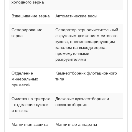
холодного зерна
Взвешивание зерна
Автоматические весы
Сепарирование
Сепаратор зерноочистительный
зерна
с круговым движением ситового
кузова, пневмосепарирующим
каналом на выходе зерна,
промежуточными
разгрузителями
Отделение
Камнеотборник флотационного
минеральных
типа
примесей
Очистка на триерах
Дисковые куколеотборник и
- отделение куколи
овсюгоотборник
и овсюга
Магнитная защита
Магнитные аппараты