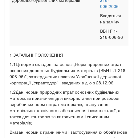
006:2006
Вводяться
на заміну
ВБН Г.1-
218-006-96
1 ЗАГАЛЬНІ ПОЛОЖЕННЯ
1.1Ці норми складені на основі „Норм природних втрат
основних дорожньо-будівельних матеріалів (ВБН Г.1-218-
006-96)", затверджених наказом Української державної
корпорації „Укравтодор" і введених в дію з 28.12.96.
1.2Дані норми природних втрат основних будівельних
матеріалів призначені для використання при розробці
виробничих норм витрат матеріалів, планування
матеріально-технічного забезпечення і комплектації, а
також для контролю за витраченням і списанням
матеріалів;
Вказані норми є граничними і застосування їх обов'язкове
для всіх організацій і підприємств, що входять до сфери