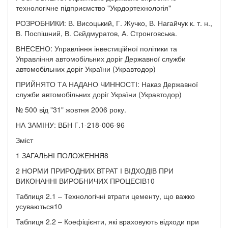
технологічне підприємство "Укрдортехнологія"
РОЗРОБНИКИ: В. Висоцький, Г. Жучко, В. Нагайчук к. т. н.,
В. Поспішний, В. Сєйдмуратов, А. Стронговська.
ВНЕСЕНО: Управління інвестиційної політики та
Управління автомобільних доріг Державної служби
автомобільних доріг України (Укравтодор)
ПРИЙНЯТО ТА НАДАНО ЧИННОСТІ: Наказ Державної
служби автомобільних доріг України (Укравтодор)
№ 500 від "31" жовтня 2006 року.
НА ЗАМІНУ: ВБН Г.1-218-006-96
Зміст
1 ЗАГАЛЬНІ ПОЛОЖЕННЯ8
2 НОРМИ ПРИРОДНИХ ВТРАТ І ВІДХОДІВ ПРИ
ВИКОНАННІ ВИРОБНИЧИХ ПРОЦЕСІВ10
Таблиця 2.1 – Технологічні втрати цементу, що важко
усуваються10
Таблиця 2.2 – Коефіцієнти, які враховують відходи при