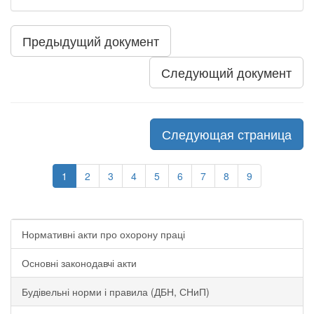
Предыдущий документ
Следующий документ
Следующая страница
1
2
3
4
5
6
7
8
9
Нормативні акти про охорону праці
Основні законодавчі акти
Будівельні норми і правила (ДБН, СНиП)