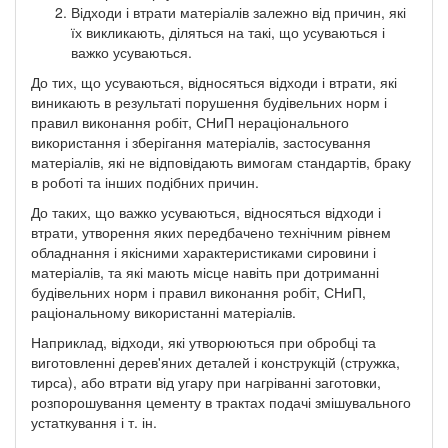
Відходи і втрати матеріалів залежно від причин, які
їх викликають, діляться на такі, що усуваються і
важко усуваються.
До тих, що усуваються, відносяться відходи і втрати, які
виникають в результаті порушення будівельних норм і
правил виконання робіт, СНиП нераціонального
використання і зберігання матеріалів, застосування
матеріалів, які не відповідають вимогам стандартів, браку
в роботі та інших подібних причин.
До таких, що важко усуваються, відносяться відходи і
втрати, утворення яких передбачено технічним рівнем
обладнання і якісними характеристиками сировини і
матеріалів, та які мають місце навіть при дотриманні
будівельних норм і правил виконання робіт, СНиП,
раціональному використанні матеріалів.
Наприклад, відходи, які утворюються при обробці та
виготовленні дерев'яних деталей і конструкцій (стружка,
тирса), або втрати від угару при нагріванні заготовки,
розпорошування цементу в трактах подачі змішувального
устаткування і т. ін.