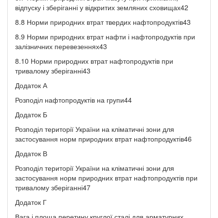
відпуску і зберіганні у відкритих земляних сховищах42
8.8 Норми природних втрат твердих нафтопродуктів43
8.9 Норми природних втрат нафти і нафтопродуктів при
залізничних перевезеннях43
8.10 Норми природних втрат нафтопродуктів при
тривалому зберіганні43
Додаток А
Розподіл нафтопродуктів на групи44
Додаток Б
Розподіл території України на кліматичні зони для
застосування норм природних втрат нафтопродуктів46
Додаток В
Розподіл території України на кліматичні зони для
застосування норм природних втрат нафтопродуктів при
тривалому зберіганні47
Додаток Г
Вага і площа перетину круглої сталі для арматурних