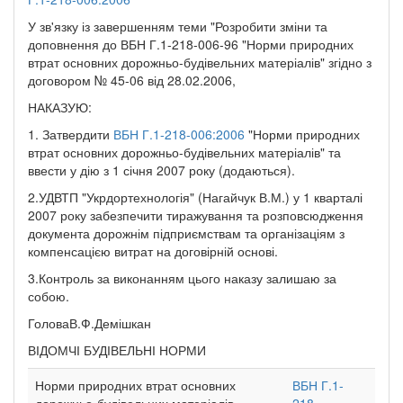
У зв'язку із завершенням теми "Розробити зміни та
доповнення до ВБН Г.1-218-006-96 "Норми природних
втрат основних дорожньо-будівельних матеріалів" згідно з
договором № 45-06 від 28.02.2006,
НАКАЗУЮ:
1. Затвердити
ВБН Г.1-218-006:2006
"Норми природних
втрат основних дорожньо-будівельних матеріалів" та
ввести у дію з 1 січня 2007 року (додаються).
2.УДВТП "Укрдортехнологія" (Нагайчук В.М.) у 1 кварталі
2007 року забезпечити тиражування та розповсюдження
документа дорожнім підприємствам та організаціям з
компенсацією витрат на договірній основі.
3.Контроль за виконанням цього наказу залишаю за
собою.
ГоловаВ.Ф.Демішкан
ВІДОМЧІ БУДІВЕЛЬНІ НОРМИ
Норми природних втрат основних
ВБН Г.1-
дорожньо-будівельних матеріалів
218-