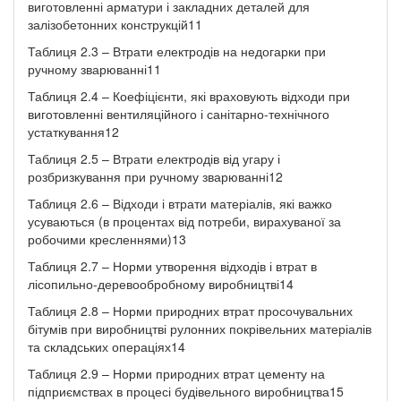
виготовленні арматури і закладних деталей для
залізобетонних конструкцій11
Таблиця 2.3 – Втрати електродів на недогарки при
ручному зварюванні11
Таблиця 2.4 – Коефіцієнти, які враховують відходи при
виготовленні вентиляційного і санітарно-технічного
устаткування12
Таблиця 2.5 – Втрати електродів від угару і
розбризкування при ручному зварюванні12
Таблиця 2.6 – Відходи і втрати матеріалів, які важко
усуваються (в процентах від потреби, вирахуваної за
робочими кресленнями)13
Таблиця 2.7 – Норми утворення відходів і втрат в
лісопильно-деревообробному виробництві14
Таблиця 2.8 – Норми природних втрат просочувальних
бітумів при виробництві рулонних покрівельних матеріалів
та складських операціях14
Таблиця 2.9 – Норми природних втрат цементу на
підприємствах в процесі будівельного виробництва15