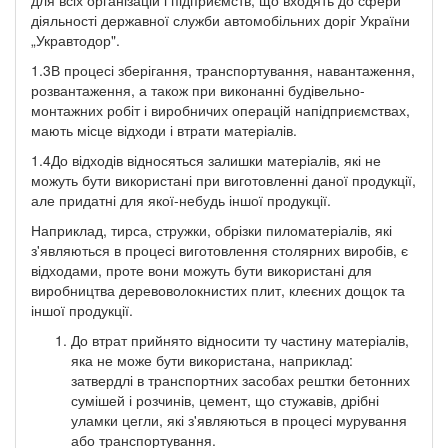
діяльності державної служби автомобільних доріг України
„Укравтодор".
1.3В процесі зберігання, транспортування, навантаження,
розвантаження, а також при виконанні будівельно-
монтажних робіт і виробничих операцій напідприємствах,
мають місце відходи і втрати матеріалів.
1.4До відходів відносяться залишки матеріалів, які не
можуть бути використані при виготовленні даної продукції,
але придатні для якої-небудь іншої продукції.
Наприклад, тирса, стружки, обрізки пиломатеріалів, які
з'являються в процесі виготовлення столярних виробів, є
відходами, проте вони можуть бути використані для
виробництва деревоволокнистих плит, клеєних дощок та
іншої продукції.
До втрат прийнято відносити ту частину матеріалів,
яка не може бути використана, наприклад:
затвердлі в транспортних засобах рештки бетонних
сумішей і розчинів, цемент, що стужавів, дрібні
уламки цегли, які з'являються в процесі мурування
або транспортування.