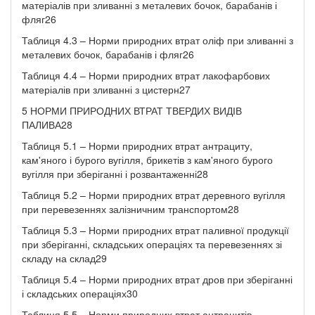
матеріалів при зливанні з металевих бочок, барабанів і
фляг26
Таблиця 4.3 – Норми природних втрат оліф при зливанні з
металевих бочок, барабанів і фляг26
Таблиця 4.4 – Норми природних втрат лакофарбових
матеріалів при зливанні з цистерн27
5 НОРМИ ПРИРОДНИХ ВТРАТ ТВЕРДИХ ВИДІВ
ПАЛИВА28
Таблиця 5.1 – Норми природних втрат антрациту,
кам'яного і бурого вугілля, брикетів з кам'яного бурого
вугілля при зберіганні і розвантаженні28
Таблиця 5.2 – Норми природних втрат деревного вугілля
при перевезеннях залізничним транспортом28
Таблиця 5.3 – Норми природних втрат паливної продукції
при зберіганні, складських операціях та перевезеннях зі
складу на склад29
Таблиця 5.4 – Норми природних втрат дров при зберіганні
і складських операціях30
Таблиця 5.5 – Норми природних втрат антрацитів,