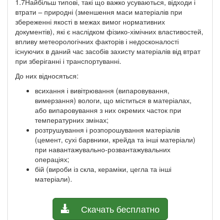
1.7Найбільш типові, такі що важко усуваються, відходи і
втрати – природні (зменшення маси матеріалів при
збереженні якості в межах вимог нормативних
документів), які є наслідком фізико-хімічних властивостей,
впливу метеорологічних факторів і недосконалості
існуючих в даний час засобів захисту матеріалів від втрат
при зберіганні і транспортуванні.
До них відносяться:
всихання і вивітрювання (випаровування,
вимерзання) вологи, що міститься в матеріалах,
або випаровування з них окремих часток при
температурних змінах;
розтрушування і розпорошування матеріалів
(цемент, сухі барвники, крейда та інші матеріали)
при навантажувально-розвантажувальних
операціях;
бій (вироби із скла, кераміки, цегла та інші
матеріали).
Скачать бесплатно