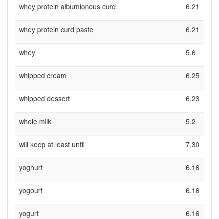
whey protein albumionous curd
6.21
whey protein curd paste
6.21
whey
5.6
whipped cream
6.25
whipped dessert
6.23
whole milk
5.2
will keep at least until
7.30
yoghurt
6.16
yogourt
6.16
yogurt
6.16