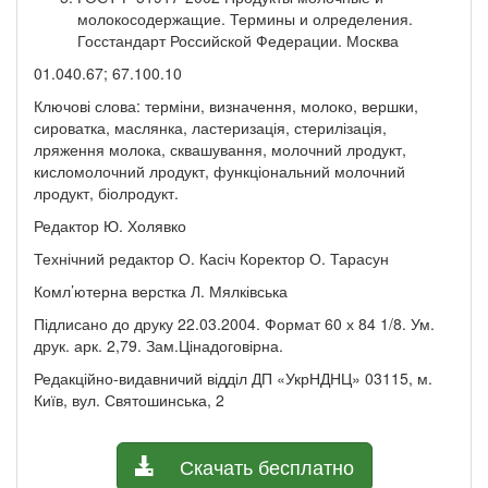
молокосодержащие. Термины и олределения.
Госстандарт Российской Федерации. Москва
01.040.67; 67.100.10
Ключові слова: терміни, визначення, молоко, вершки,
сироватка, маслянка, ластеризація, стерилізація,
лряження молока, сквашування, молочний лродукт,
кисломолочний лродукт, функціональний молочний
лродукт, біолродукт.
Редактор Ю. Холявко
Технічний редактор О. Касіч Коректор О. Тарасун
Комл’ютерна верстка Л. Мялківська
Підлисано до друку 22.03.2004. Формат 60 х 84 1/8. Ум.
друк. арк. 2,79. Зам.Цінадоговірна.
Редакційно-видавничий відділ ДП «УкрНДНЦ» 03115, м.
Київ, вул. Святошинська, 2
Скачать бесплатно