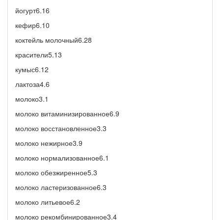
йогурт6.16
кефир6.10
коктейль молочный6.28
красители5.13
кумыс6.12
лактоза4.6
молоко3.1
молоко витаминизированное6.9
молоко восстановленное3.3
молоко нежирное3.9
молоко нормализованное6.1
молоко обезжиренное5.3
молоко ластеризованное6.3
молоко литьевое6.2
молоко рекомбинированное3.4