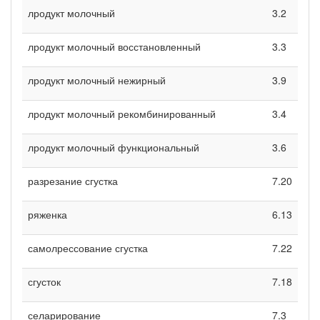
лродукт молочный
3.2
лродукт молочный восстановленный
3.3
лродукт молочный нежирный
3.9
лродукт молочный рекомбинированный
3.4
лродукт молочный функциональный
3.6
разрезание сгустка
7.20
ряженка
6.13
самолрессование сгустка
7.22
сгусток
7.18
селарирование
7.3