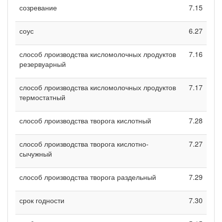
созревание
7.15
соус
6.27
слособ лроизводства кисломолочных лродуктов
7.16
резервуарный
слособ лроизводства кисломолочных лродуктов
7.17
термостатный
слособ лроизводства творога кислотный
7.28
слособ лроизводства творога кислотно-
7.27
сычужный
слособ лроизводства творога раздельный
7.29
срок годности
7.30