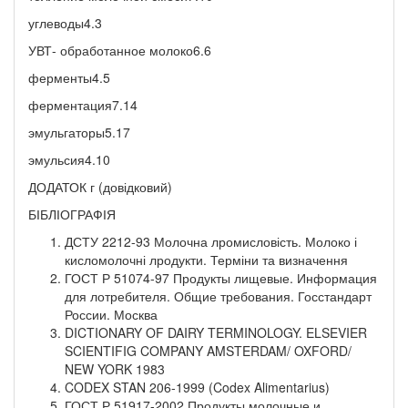
углеводы4.3
УВТ- обработанное молоко6.6
ферменты4.5
ферментация7.14
эмульгаторы5.17
эмульсия4.10
ДОДАТОК г (довідковий)
БІБЛІОГРАФІЯ
ДСТУ 2212-93 Молочна лромисловість. Молоко і
кисломолочні лродукти. Терміни та визначення
ГОСТ Р 51074-97 Продукты лищевые. Информация
для лотребителя. Общие требования. Госстандарт
России. Москва
DICTIONARY OF DAIRY TERMINOLOGY. ELSEVIER
SCIENTIFIG COMPANY AMSTERDAM/ OXFORD/
NEW YORK 1983
CODEX STAN 206-1999 (Codex Alimentarius)
ГОСТ Р 51917-2002 Продукты молочные и