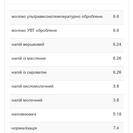
молоко ультрависокотемпературно оброблене
6.6
молоко УВТ оброблене
6.6
напій вершковий
6.24
напій із маслянки
6.26
напій із сироватки
6.26
напій кисломолочний
3.8
напій молочний
3.8
наповнювачі
5.18
нормалізація
7.4