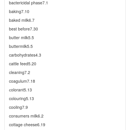
bactericidal phase7.1
baking7.10
baked milk6.7
best before7.30
butter milk5.5
buttermilk5.5
carbohydrates4.3
cattle feed5.20
cleaning7.2
coagulum7.18
сolorant5.13
colouring5.13
cooling7.9
consumers milk6.2
cottage cheese6.19