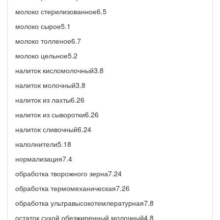
молоко стерилизованное6.5
молоко сырое5.1
молоко толленое6.7
молоко цельное5.2
налиток кисломолочный3.8
налиток молочный3.8
налиток из лахты6.26
налиток из сыворотки6.26
налиток сливочный6.24
налолнители5.18
нормализация7.4
обработка творожного зерна7.24
обработка термомеханическая7.26
обработка ультравысокотемлературная7.8
остаток сухой обезжиренный молочный4.8