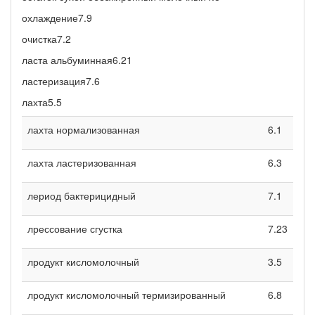
охлаждение7.9
очистка7.2
ласта альбуминная6.21
ластеризация7.6
лахта5.5
лахта нормализованная
6.1
лахта ластеризованная
6.3
лериод бактерицидный
7.1
лрессование сгустка
7.23
лродукт кисломолочный
3.5
лродукт кисломолочный термизированный
6.8