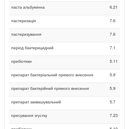
паста альбумінна
6.21
пастеризація
7.6
пастеризування
7.6
період бактерицидний
7.1
пребіотики
5.11
препарат бактеріальний прямого внесення
5.9
препарат бактерійний прямого внесення
5.9
препарат заквашувальний
5.7
пресування згустку
7.23
пробіотики
5.10