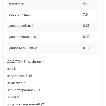
витамины
4.4
гомогенизация
7.5
десерт взбитый
6.23
десерт молочный
6.22
добавки лищевые
5.12
ДОДАТОК В (довідковий)
жир4.1
загустители5.16
закваска5.7
зерно творожное7.21
зола4.9
изделия творожные6.21