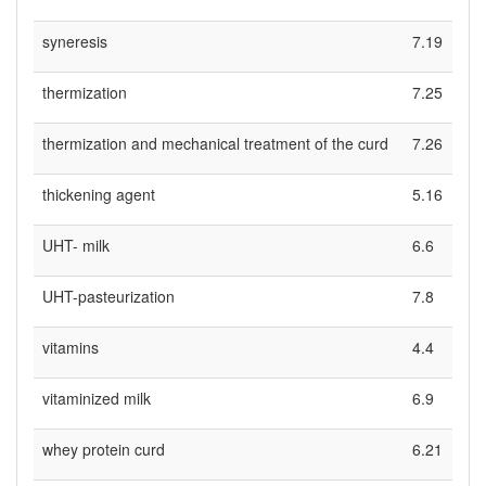
syneresis
7.19
thermization
7.25
thermization and mechanical treatment of the curd
7.26
thickening agent
5.16
UHT- milk
6.6
UHT-pasteurization
7.8
vitamins
4.4
vitaminized milk
6.9
whey protein curd
6.21