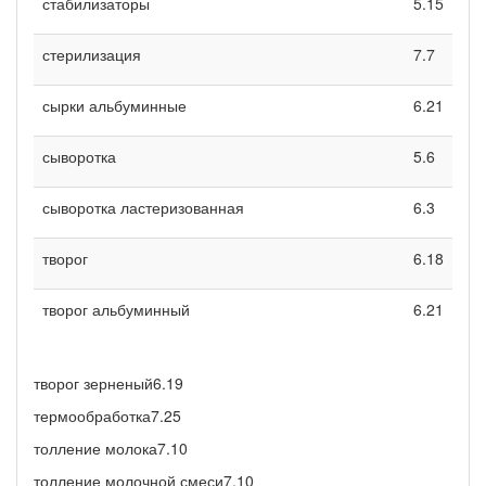
стабилизаторы
5.15
стерилизация
7.7
сырки альбуминные
6.21
сыворотка
5.6
сыворотка ластеризованная
6.3
творог
6.18
творог альбуминный
6.21
творог зерненый6.19
термообработка7.25
толление молока7.10
толление молочной смеси7.10