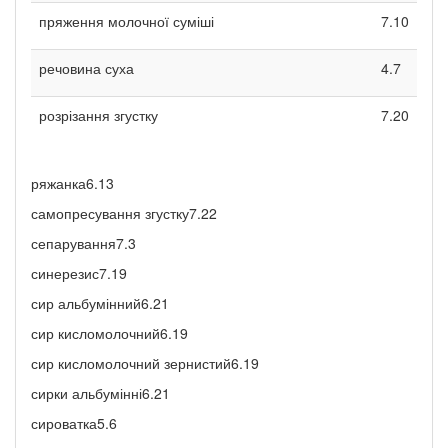
пряження молочної суміші
7.10
речовина суха
4.7
розрізання згустку
7.20
ряжанка6.13
самопресування згустку7.22
сепарування7.3
синерезис7.19
сир альбумінний6.21
сир кисломолочний6.19
сир кисломолочний зернистий6.19
сирки альбумінні6.21
сироватка5.6