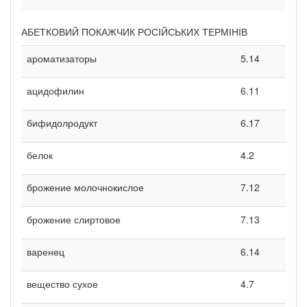
АБЕТКОВИЙ ПОКАЖЧИК РОСІЙСЬКИХ ТЕРМІНІВ
ароматизаторы
5.14
ацидофилин
6.11
бифидолродукт
6.17
белок
4.2
брожение молочнокислое
7.12
брожение слиртовое
7.13
варенец
6.14
вещество сухое
4.7