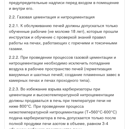
предупредительные надписи перед входом в помещение
и внутри его.
2.2. Газовая цементация и нитроцементация
2.2.1. К обслуживанию печей должны допускаться только
обученные рабочие (не моложе 18 лет), которые прошли
инструктаж и обучение с проверкой знаний правил
работы на печах, работающих с горючими и токсичными
газами.
2.2.2. При проведении процессов газовой цементации и
нитроцементации необходимо исключить попадание
воздуха в рабочее пространство печей (герметизация
вакуумных и шахтных печей; создание пламенных завес в
камерных печах и печах проходного типа).
2.2.3. Во избежание взрыва карбюризаторы при
цементации и высокотемпературной нитроцементации
должны продаваться в печь при температуре печи не
ниже 800°С. При проведении процесса
низкотемпературной нитроцементации (Т=560°С-600°С)
подача карбюризатора в печь допускается только после
полной продувки печи азотом в объеме, равном 3-4
объемам рабочего пространства печи.