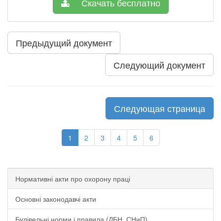
Скачать бесплатно
Предыдущий документ
Следующий документ
Следующая страница
1
2
3
4
5
6
Нормативні акти про охорону праці
Основні законодавчі акти
Будівельні норми і правила (ДБН, СНиП)