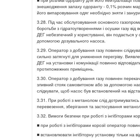
знешкодження запаху одоранту - 0,1% розчин мар
його випаровування одяг необхідно зняти і занури
3.28. Під час обслуговування основного газопро
боротьби з гідратоутвореннями і осушки газу від в
ДЕГ небезпечний у користуванні, він подається у с
допомогою дозувального насоса.
3.29. Оператор з добування газу повинен слідкува
сильно затягнуті для уникнення перегріву. Виявл
ДЕГ на установки і комунікації повинно відповіда
протипожежних приміщень.
3.30. Оператор з добування газу повинен перекач
зливний стояк самовитоком або за допомогою нас
слідкувати, щоб насос був встановлений на відст
3.31. При роботі з метанолом слід дотримуватись
перевезення, зберігання та застосування метанолу
3.32. Вимоги безпеки при роботі з інгібіторами кор
■ при роботі з інгібіторами корозії оператор повин
■ встановлювати інгібіторну установку тільки на в