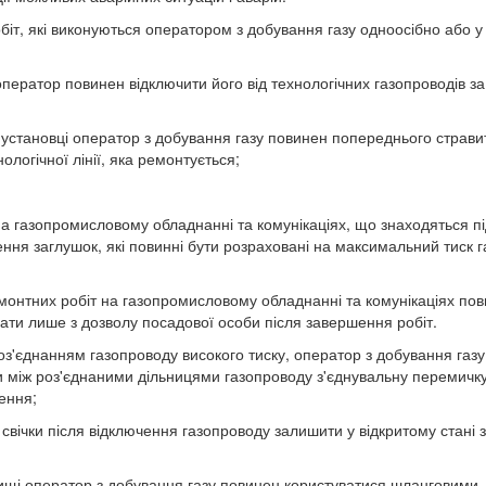
біт, які виконуються оператором з добування газу одноосібно або у
ператор повинен відключити його від технологічних газопроводів за
й установці оператор з добування газу повинен попереднього страви
ологічної лінії, яка ремонтується;
 на газопромисловому обладнанні та комунікаціях, що знаходяться п
ня заглушок, які повинні бути розраховані на максимальний тиск га
емонтних робіт на газопромисловому обладнанні та комунікаціях по
мати лише з дозволу посадової особи після завершення робіт.
роз'єднанням газопроводу високого тиску, оператор з добування газу
ти між роз'єднаними дільницями газопроводу з'єднувальну перемичк
ення;
свічки після відключення газопроводу залишити у відкритому стані з
вищі оператор з добування газу повинен користуватися шланговими