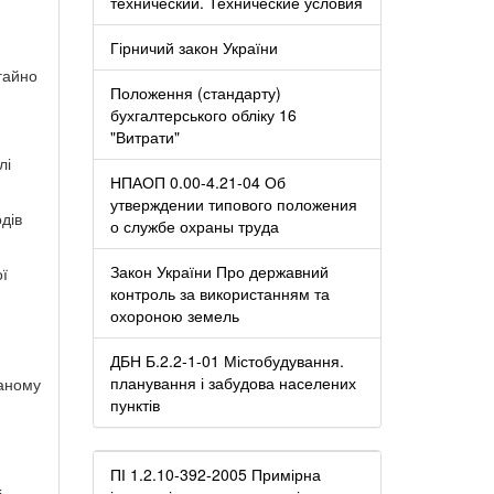
технический. Технические условия
Гірничий закон України
егайно
Положення (стандарту)
бухгалтерського обліку 16
"Витрати"
лі
НПАОП 0.00-4.21-04 Об
утверждении типового положения
дів
о службе охраны труда
Закон України Про державний
ої
контроль за використанням та
охороною земель
ДБН Б.2.2-1-01 Містобудування.
планування і забудова населених
ваному
пунктів
ПІ 1.2.10-392-2005 Примірна
і