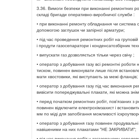
3.36. Вимоги безпеки при виконанні ремонтних ро
складі бригади оперативно-виробничої служби :
• при виконанні ремонту обладнання чи система о
допомогою заглушок чи запірної арматури;
• під час проведення ремонтних робіт на групові
і продути газосепаратори і конденсатозбірник техн
• випускати газ дозволяється тільки через свічу ;
• оператор з добування газу всі ремонтні роботи
тиском, повинен виконувати лише після встановлен
мати хвостовики, які виступають за межі фланців;
• оператор з добування газу під час виконання р
вивісити попереджувальні плакати, які можна зні
• перед початком ремонтних робіт, пов'язаних з 
повинен відключити електрохімзахист і встанови
мм по міді для запобігання можливості іскроутвор
• оператор з добування газу повинен продувальні 
навішеними на них плакатами "НЕ ЗАКРИВАТИ";
• під час виконання робіт у загазованому середо