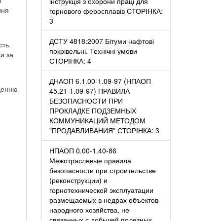
інструкція з охорони праці для
ння
горнового феросплавів СТОРІНКА:
3
ДСТУ 4818:2007 Бітуми нафтові
сть.
покрівельні. Технічні умови
ки за
СТОРІНКА: 4
ДНАОП 6.1.00-1.09-97 (НПАОП
еденню
45.21-1.09-97) ПРАВИЛА
БЕЗОПАСНОСТИ ПРИ
ПРОКЛАДКЕ ПОДЗЕМНЫХ
КОММУНИКАЦИЙ МЕТОДОМ
"ПРОДАВЛИВАНИЯ" СТОРІНКА: 3
НПАОП 0.00-1.40-86
Межотраслевые правила
безопасности при строительстве
(реконструкции) и
горнотехнической эксплуатации
размещаемых в недрах объектов
народного хозяйства, не
связанных с добычей полезных