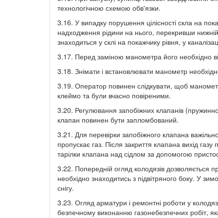
технологічною схемою обв'язки.
3.16. У випадку порушення цілісності скла на по
надходження рідини на нього, перекривши нижній і
знаходиться у склі на покажчику рівня, у каналізац
3.17. Перед заміною манометра його необхідно в
3.18. Знімати і встановлювати манометр необхід
3.19. Оператор повинен слідкувати, щоб манометр
клеймо та були вчасно повіреними.
3.20. Регулювання запобіжних клапанів (пружинно
клапан повинен бути запломбований.
3.21. Для перевірки запобіжного клапана важільн
пропускає газ. Після закриття клапана вихід газ
тарілки клапана над сідлом за допомогою пристос
3.22. Попередній огляд колодязів дозволяється п
необхідно знаходитись з підвітряного боку. У зим
снігу.
3.23. Огляд арматури і ремонтні роботи у колодяз
безпечному виконанню газонебезпечних робіт, яка 