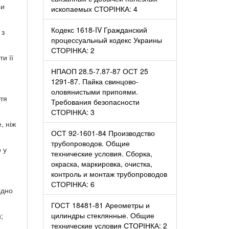
ри
ископаемых СТОРІНКА: 4
Кодекс 1618-IV Гражданский
 з
процессуальный кодекс Украины
СТОРІНКА: 2
и її
НПАОП 28.5-7.87-87 ОСТ 25
1291-87. Пайка свинцово-
оловянистыми припоями.
стя
Требования безопасности
СТОРІНКА: 3
, ніж
ОСТ 92-1601-84 Производство
трубопроводов. Общие
 у
технические условия. Сборка,
окраска, маркировка, очистка,
контроль и монтаж трубопроводов
СТОРІНКА: 6
ідно
ГОСТ 18481-81 Ареометры и
цилиндры стеклянные. Общие
;
технические условия СТОРІНКА: 2