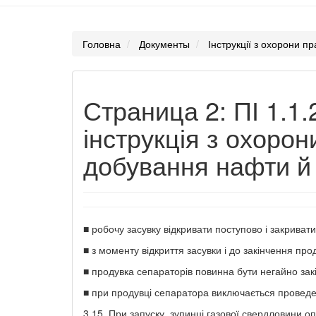
Головна
Документы
Інструкції з охорони пр
Страница 2: ПІ 1.1.
інструкція з охорон
добування нафти й 
■ робочу засувку відкривати поступово і закривати
■ з моменту відкриття засувки і до закінчення пр
■ продувка сепараторів повинна бути негайно закі
■ при продувці сепаратора виключається проведен
3.15. При запуску, зупинці газової свердловини о