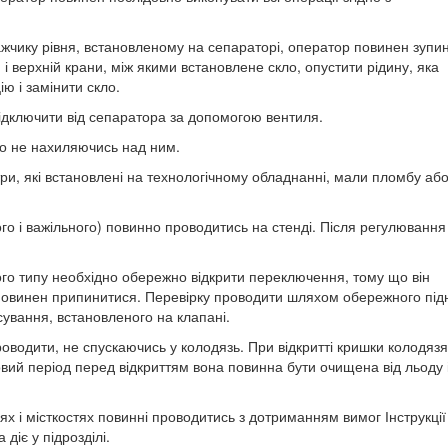
кажчику рівня, встановленому на сепараторі, оператор повинен зупи
 верхній крани, між якими встановлене скло, опустити рідину, яка
ію і замінити скло.
ідключити від сепаратора за допомогою вентиля.
но не нахиляючись над ним.
и, які встановлені на технологічному обладнанні, мали пломбу аб
го і важільного) повинно проводитись на стенді. Після регулювання
ого типу необхідно обережно відкрити переключення, тому що він
у повинен припинитися. Перевірку проводити шляхом обережного під
ування, встановленого на клапані.
роводити, не спускаючись у колодязь. При відкритті кришки колодязя
овий період перед відкриттям вона повинна бути очищена від льоду 
ях і місткостях повинні проводитись з дотриманням вимог Інструкції
діє у підрозділі.