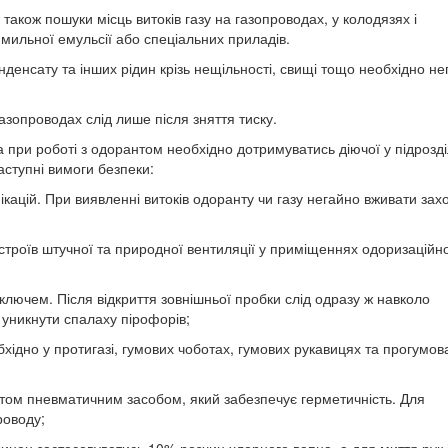
а також пошуки місць витоків газу на газопроводах, у колодязях і
ильної емульсії або спеціальних приладів.
онденсату та інших рідин крізь нещільності, свищі тощо необхідно н
газопроводах слід лише після зняття тиску.
а при роботі з одорантом необхідно дотримуватись діючої у підрозді
аступні вимоги безпеки:
ікацій. При виявленні витоків одоранту чи газу негайно вживати захо
истроїв штучної та природної вентиляції у приміщеннях одоризаційн
ключем. Після відкриття зовнішньої пробки слід одразу ж навколо
 уникнути спалаху пірофорів;
бхідно у протигазі, гумових чоботах, гумових рукавицях та прогумо
нтом пневматичним засобом, який забезпечує герметичність. Для
роводу;
винен застосовуватись 10% розчин хлорного вапна, а для миття рук 