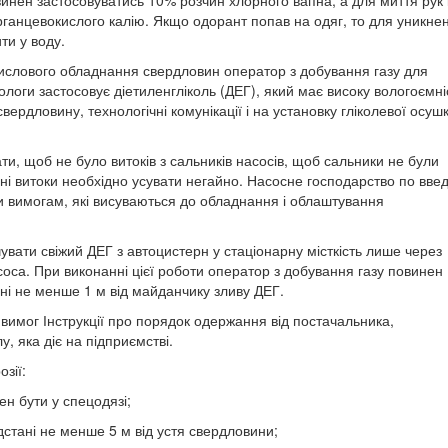
ганцевокислого калію. Якщо одорант попав на одяг, то для уникне
ти у воду.
мислового обладнання свердловин оператор з добування газу для
ологи застосовує діетиленгліколь (ДЕГ), який має високу вологоємні
вердловину, технологічні комунікації і на установку гліколевої осуш
ти, щоб не було витоків з сальників насосів, щоб сальники не були
ені витоки необхідно усувати негайно. Насосне господарство по вв
ти вимогам, які висуваються до обладнання і облаштування
увати свіжий ДЕГ з автоцистерн у стаціонарну місткість лише через
оса. При виконанні цієї роботи оператор з добування газу повинен
ані не менше 1 м від майданчику зливу ДЕГ.
 вимог Інструкції про порядок одержання від постачальника,
, яка діє на підприємстві.
озії:
ен бути у спецодязі;
ідстані не менше 5 м від устя свердловини;