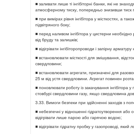
■ заливати лише ті інгібіторні банки, які не знах
атмосферному тиску, попередньо знизивши тиск га
■ при вимірах рівня інгібітора у місткостях, а т
підвітряного боку;
■ перед наливом інгібітора у цистерни необхідно р
від бруду та залишків;
■ відігрівати інгібіторопроводи і запірну армату
■ встановлювати місткості для змішування, відстою 
свердловини;
■ встановлювати агрегати, призначені для разовог
25 м від устя свердловини. Агрегат повинен розта
■ поновлювати роботу із закачування інгібітора 
стовбурі свердловини газу, якщо свердловина до
3.33. Вимоги безпеки при здійсненні заходів з поп
■ небезпечні у відношенні гідратоутворення або 
відігрівати лише парою або гарячою водою;
■ відігрівати гідратну пробку у газопроводі, який