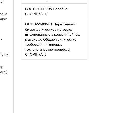
 з
ГОСТ 21.110-95 Пособие
ра, а
СТОРІНКА: 10
водою.
ОСТ 92-9488-81 Переходники
биметаллические листовые,
штампованные в криволинейных
го
матрицах. Общие технические
требования и типовые
технологические процессы
 доля
СТОРІНКА: 3
ції
ужбі)