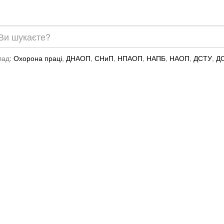
лад:
Охорона праці
,
ДНАОП
,
СНиП
,
НПАОП
,
НАПБ
,
НАОП
,
ДСТУ
,
Д