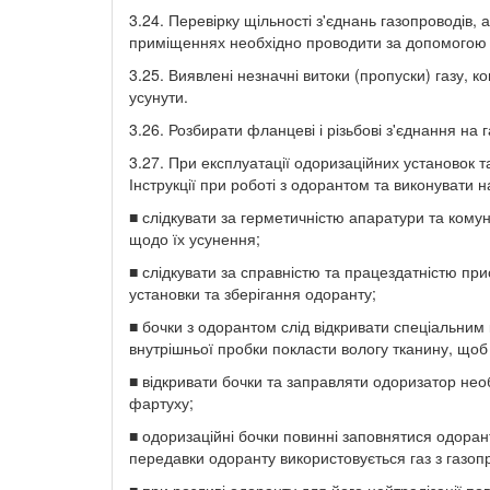
3.24. Перевірку щільності з'єднань газопроводів, 
приміщеннях необхідно проводити за допомогою м
3.25. Виявлені незначні витоки (пропуски) газу, к
усунути.
3.26. Розбирати фланцеві і різьбові з'єднання на 
3.27. При експлуатації одоризаційних установок т
Інструкції при роботі з одорантом та виконувати н
■ слідкувати за герметичністю апаратури та комун
щодо їх усунення;
■ слідкувати за справністю та працездатністю пр
установки та зберігання одоранту;
■ бочки з одорантом слід відкривати спеціальним 
внутрішньої пробки покласти вологу тканину, щоб
■ відкривати бочки та заправляти одоризатор нео
фартуху;
■ одоризаційні бочки повинні заповнятися одора
передавки одоранту використовується газ з газоп
■ при розливі одоранту для його нейтралізації по