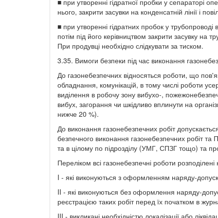
■ при утворенні гідратної пробки у сепараторі опе
нього, закрити засувки на конденсатній лінії і пові
■ при утворенні гідратних пробок у трубопроводі
потім під його керівництвом закрити засувку на т
При продувці необхідно слідкувати за тиском.
3.35. Вимоги безпеки під час виконання газонебез
До газонебезпечних відносяться роботи, що пов'я
обладнання, комунікацій, в тому числі роботи усе
виділення в робочу зону вибухо-, пожежонебезпечн
вибух, загорання чи шкідливо вплинути на органі
нижче 20 %).
До виконання газонебезпечних робіт допускається 
безпечного виконання газонебезпечних робіт та П
та в цілому по підрозділу (УМГ, СПЗГ тощо) та п
Переліком всі газонебезпечні роботи розподілені 
I - які виконуються з оформленням наряду-допуск
II - які виконуються без оформлення наряду-допуск
реєстрацією таких робіт перед їх початком в журн
III - викликані необхідністю локалізації або ліквід