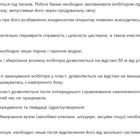
одяться під тиском. Робочі банки необхідно заповнювати інгібітором п
зу, випустивши його через продувальну свічу;
акож при його розбавленні конденсатом оператор повинен знаходитись
етельно перевірити справність і цілісність цистерни, а також очистит
ру необхідно лише парою і гарячою водою;
і зберігання розчину інгібітора дозволяється на відстані 50 м від у
о закачування інгібітора у пласт, дозволяється на відстані не менше
шовуватись з навітряного боку;
у пласт дозволяється після попереднього стравлювання накопиченого
вгий час не працювала.
ередження та ліквідації гідратоутворення:
обмерзання вузли (запобіжні клапани, штуцери, засувки тощо) необх
 лопнув, необхідно лише після відключення його від загальної системи