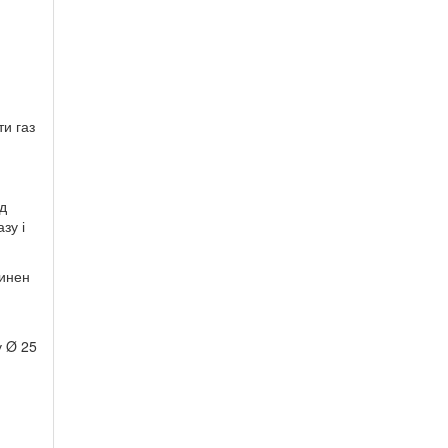
ти газ
ід
зу і
винен
у Ø 25