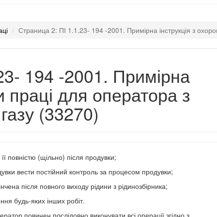
аці
Страница 2: ПІ 1.1.23- 194 -2001. Примірна інструкція з охор
23- 194 -2001. Примірна
и праці для оператора з
газу (33270)
 її повністю (щільно) після продувки;
одувки вести постійний контроль за процесом продувки;
нчена після повного виходу рідини з рідинозбірника;
ня будь-яких інших робіт.
ператор повинен послідовно виконувати всі операції згідно з