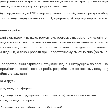
ратор повинен закрити засувки на вході газу у сепаратор і на виході
льно відкрити засувку на продувальній лінії;
 від свердловини до ГЗП оператор повинен повідомити про це майст
рубопроводі свердловини і на ГЗП, відігріти трубопровід парою або 
печних робіт.
зані з оглядом, чисткою, ремонтом, розгерметизацією технологічно
редині місткостей, при виконанні яких є чи не виключена можливість
их чи шкідливих пар, газів та інших речовин, які здатні спричинити
зм людини, а також роботи при недостатньому вмісті кисню (об'ємна
оператор, який отримав інструктаж згідно з Інструкцією по організа
ереліком газонебезпечних робіт, розробленим по кожному цеху (сл
ройшов стажування..
на 3 групи:
у відповідної форми;
у (згідно з інструкціями по експлуатації), але з обов'язковою
алі відповідної форми;
ації можливих аварійних ситуацій і аварій.