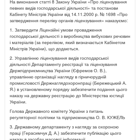
На виконання статті 8 Закону України «Про ліцензування
певних видів господарської діяльності» та постанови
Кабінету Міністрів України від 14.11.2000 р. № 1698 «Про
затвердження переліку органів ліцензування» наказуємо:
1. Затвердити Ліцензійні умови провадження
господарської дяльності з виробництва вибухових речовин
і матеріалів (за переліком, який визначається Кабінетом
Міністрів України), що додаються.
2. Управлінню ліцензування видів господарської
діяльності Департаменту реєстрації та ліцензування
Держпідприємництва України (Єфремов О. В.),
управлінню організації нагляду в гірничорудній
промисловості Держнаглядохоронпраці (Бережецький А.
Я.) в установленому порядку забезпечити подання цього
наказу на державну реєстрацію до Міністерства юстиції
України.
Голова Державного комітету України з питань
регуляторної політики та підприємництва О. В. КУЖЕЛЬ
3. Державному департаменту з нагляду за охороною
праці (Герасимчук Д. А.) забезпечити публікацію цього
наказу в засобах масової інформації.