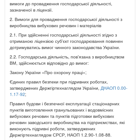
вимоги до провадження господарської діяльності,
зазначеної в ліцензії.
2. Вимоги для провадження господарської діяльності з
виробництва вибухових речовин і матеріалів
2.1. При здійсненні господарської діяльності згідно з
отриманою ліцензією суб'єкт господарювання повинен
дотримуватись вимог чинного законодавства України.
2.2. Господарська діяльність, пов'язана з виробництвом
ВМ, здійснюється відповідно до вимог:
Закону України «Про охорону праці»;
Єдиних правил безпеки при підривних роботах,
затверджених Держгіртехнаглядом України,
ДНАОП 0.00-
1.17-92
;
Правил будови і безпечної експлуатації стаціонарних
пунктів виготовлення гранульованих і водовмісних
вибухових речовин та пунктів підготовки вибухових
речовин заводського виробництва на підприємствах, які
виконують підривні роботи, затверджених
Держгіртехнаглядом СРСР, НАОП 1.2.90-1.08-88.