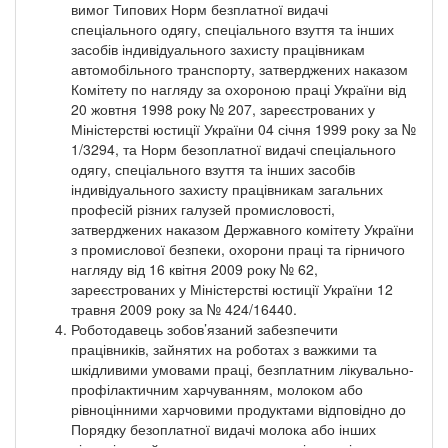
вимог Типових Норм безплатної видачі
спеціального одягу, спеціального взуття та інших
засобів індивідуального захисту працівникам
автомобільного транспорту, затверджених наказом
Комітету по нагляду за охороною праці України від
20 жовтня 1998 року № 207, зареєстрованих у
Міністерстві юстиції України 04 січня 1999 року за №
1/3294, та Норм безоплатної видачі спеціального
одягу, спеціального взуття та інших засобів
індивідуального захисту працівникам загальних
професій різних галузей промисловості,
затверджених наказом Державного комітету України
з промислової безпеки, охорони праці та гірничого
нагляду від 16 квітня 2009 року № 62,
зареєстрованих у Міністерстві юстиції України 12
травня 2009 року за № 424/16440.
Роботодавець зобов’язаний забезпечити
працівників, зайнятих на роботах з важкими та
шкідливими умовами праці, безплатним лікувально-
профілактичним харчуванням, молоком або
рівноцінними харчовими продуктами відповідно до
Порядку безоплатної видачі молока або інших