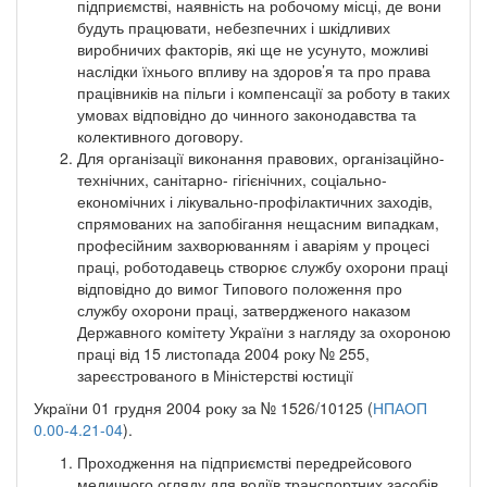
підприємстві, наявність на робочому місці, де вони
будуть працювати, небезпечних і шкідливих
виробничих факторів, які ще не усунуто, можливі
наслідки їхнього впливу на здоров’я та про права
працівників на пільги і компенсації за роботу в таких
умовах відповідно до чинного законодавства та
колективного договору.
Для організації виконання правових, організаційно-
технічних, санітарно- гігієнічних, соціально-
економічних і лікувально-профілактичних заходів,
спрямованих на запобігання нещасним випадкам,
професійним захворюванням і аваріям у процесі
праці, роботодавець створює службу охорони праці
відповідно до вимог Типового положення про
службу охорони праці, затвердженого наказом
Державного комітету України з нагляду за охороною
праці від 15 листопада 2004 року № 255,
зареєстрованого в Міністерстві юстиції
України 01 грудня 2004 року за № 1526/10125 (
НПАОП
0.00-4.21-04
).
Проходження на підприємстві передрейсового
медичного огляду для водіїв транспортних засобів