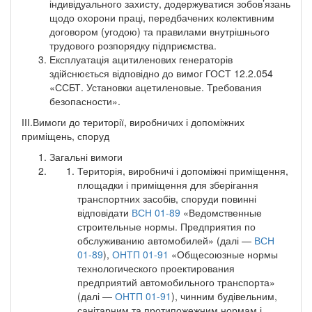
індивідуального захисту, додержуватися зобов’язань
щодо охорони праці, передбачених колективним
договором (угодою) та правилами внутрішнього
трудового розпорядку підприємства.
Експлуатація ацитиленових генераторів
здійснюється відповідно до вимог ГОСТ 12.2.054
«ССБТ. Установки ацетиленовые. Требования
безопасности».
ІІІ.Вимоги до території, виробничих і допоміжних
приміщень, споруд
Загальні вимоги
Територія, виробничі і допоміжні приміщення,
площадки і приміщення для зберігання
транспортних засобів, споруди повинні
відповідати
ВСН 01-89
«Ведомственные
строительные нормы. Предприятия по
обслуживанию автомобилей» (далі —
ВСН
01-89
),
ОНТП 01-91
«Общесоюзные нормы
технологического проектирования
предприятий автомобильного транспорта»
(далі —
ОНТП 01-91
), чинним будівельним,
санітарним та протипожежним нормам і