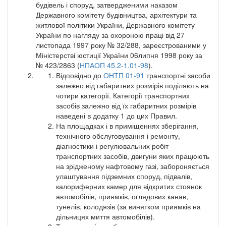
будівель і споруд, затвердженими наказом
Державного комітету будівництва, архітектури та
житлової політики України, Державного комітету
України по нагляду за охороною праці від 27
листопада 1997 року № 32/288, зареєстрованими у
Міністерстві юстиції України 06липня 1998 року за
№ 423/2863 (
НПАОП 45.2-1.01-98
).
Відповідно до
ОНТП 01-91
транспортні засоби
залежно від габаритних розмірів поділяють на
чотири категорії. Категорії транспортних
засобів залежно від їх габаритних розмірів
наведені в додатку 1 до цих Правил.
На площадках і в приміщеннях зберігання,
технічного обслуговування і ремонту,
діагностики і регулювальних робіт
транспортних засобів, двигуни яких працюють
на зрідженому нафтовому газі, забороняється
улаштування підземних споруд, підвалів,
калориферних камер для відкритих стоянок
автомобілів, приямків, оглядових канав,
тунелів, колодязів (за винятком приямків на
дільницях миття автомобілів).