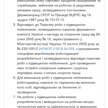
рівноцінних йому харчових продуктів працівникам та
службовцям, зайнятим на роботах зі шкідливими
умовами праці, затвердженого постановою
Держкомпраці СРСР та Президії ВЦРПС від 16
грудня 1987 року № 731/П-13.
Відповідно до Переліку робіт з підвищеною
небезпекою, затвердженого наказом Державного
комітету України з нагляду за охороною праці від 26
січня 2005 року № 15, зареєстрованого у
Міністерстві юстиції України 15 лютого 2005 року за
№ 232/10512 (
НПАОП 0.00-8.24-05
), з урахуванням
специфіки виробництва роботодавцем
розробляються і затверджуються відповідні переліки
робіт з підвищеною небезпекою, для проведення
яких потрібні спеціальне навчання і щорічна
перевірка знань з питань охорони праці.
Для виконання робіт з підвищеною небезпекою
роботодавець наказом по підприємству визначає
коло осіб, відповідальних за безпечне їх
проведення.
На роботи з підвищеною небезпекою
розробляються і вивішуються на робочих місцях
технологічні карти та забезпечується їх виконання.