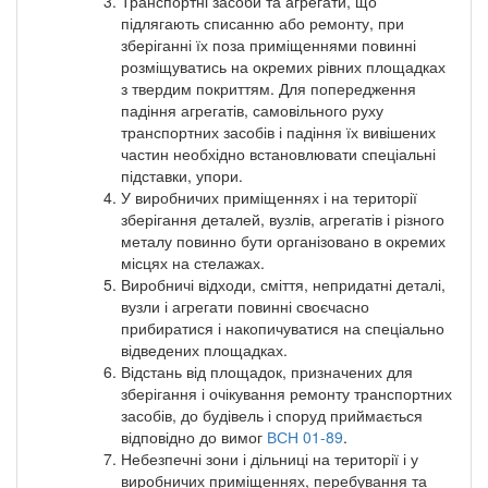
Транспортні засоби та агрегати, що
підлягають списанню або ремонту, при
зберіганні їх поза приміщеннями повинні
розміщуватись на окремих рівних площадках
з твердим покриттям. Для попередження
падіння агрегатів, самовільного руху
транспортних засобів і падіння їх вивішених
частин необхідно встановлювати спеціальні
підставки, упори.
У виробничих приміщеннях і на території
зберігання деталей, вузлів, агрегатів і різного
металу повинно бути організовано в окремих
місцях на стелажах.
Виробничі відходи, сміття, непридатні деталі,
вузли і агрегати повинні своєчасно
прибиратися і накопичуватися на спеціально
відведених площадках.
Відстань від площадок, призначених для
зберігання і очікування ремонту транспортних
засобів, до будівель і споруд приймається
відповідно до вимог
ВСН 01-89
.
Небезпечні зони і дільниці на території і у
виробничих приміщеннях, перебування та