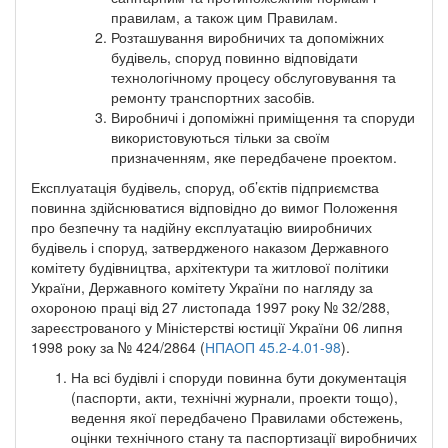
правилам, а також цим Правилам.
Розташування виробничих та допоміжних
будівель, споруд повинно відповідати
технологічному процесу обслуговування та
ремонту транспортних засобів.
Виробничі і допоміжні приміщення та споруди
використовуються тільки за своїм
призначенням, яке передбачене проектом.
Експлуатація будівель, споруд, об’єктів підприємства
повинна здійснюватися відповідно до вимог Положення
про безпечну та надійну експлуатацію вииробничих
будівель і споруд, затвердженого наказом Державного
комітету будівництва, архітектури та житлової політики
України, Державного комітету України по нагляду за
охороною праці від 27 листопада 1997 року № 32/288,
зареєстрованого у Міністерстві юстиції України 06 липня
1998 року за № 424/2864 (
НПАОП 45.2-4.01-98
).
На всі будівлі і споруди повинна бути документація
(паспорти, акти, технічні журнали, проекти тощо),
ведення якої передбачено Правилами обстежень,
оцінки технічного стану та паспортизації виробничих