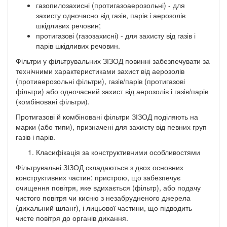
газопилозахисні (протигазоаерозольні) - для
захисту одночасно від газів, парів і аерозолів
шкідливих речовин;
протигазові (газозахисні) - для захисту від газів і
парів шкідливих речовин.
Фільтри у фільтрувальних ЗІЗОД повинні забезпечувати за
технічними характеристиками захист від аерозолів
(протиаерозольні фільтри), газів/парів (протигазові
фільтри) або одночасний захист від аерозолів і газів/парів
(комбіновані фільтри).
Протигазові й комбіновані фільтри ЗІЗОД поділяють на
марки (або типи), призначені для захисту від певних груп
газів і парів.
Класифікація за конструктивними особливостями
Фільтрувальні ЗІЗОД складаються з двох основних
конструктивних частин: пристрою, що забезпечує
очищення повітря, яке вдихається (фільтр), або подачу
чистого повітря чи кисню з незабрудненого джерела
(дихальний шланг), і лицьової частини, що підводить
чисте повітря до органів дихання.