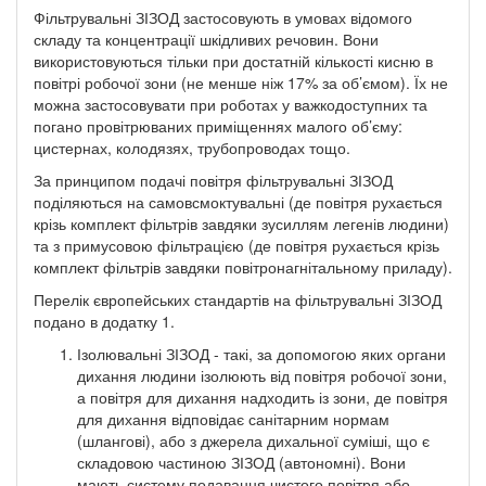
Фільтрувальні ЗІЗОД застосовують в умовах відомого
складу та концентрації шкідливих речовин. Вони
використовуються тільки при достатній кількості кисню в
повітрі робочої зони (не менше ніж 17% за об’ємом). Їх не
можна застосовувати при роботах у важкодоступних та
погано провітрюваних приміщеннях малого об’єму:
цистернах, колодязях, трубопроводах тощо.
За принципом подачі повітря фільтрувальні ЗІЗОД
поділяються на самовсмоктувальні (де повітря рухається
крізь комплект фільтрів завдяки зусиллям легенів людини)
та з примусовою фільтрацією (де повітря рухається крізь
комплект фільтрів завдяки повітронагнітальному приладу).
Перелік європейських стандартів на фільтрувальні ЗІЗОД
подано в додатку 1.
Ізолювальні ЗІЗОД - такі, за допомогою яких органи
дихання людини ізолюють від повітря робочої зони,
а повітря для дихання надходить із зони, де повітря
для дихання відповідає санітарним нормам
(шлангові), або з джерела дихальної суміші, що є
складовою частиною ЗІЗОД (автономні). Вони
мають систему подавання чистого повітря або