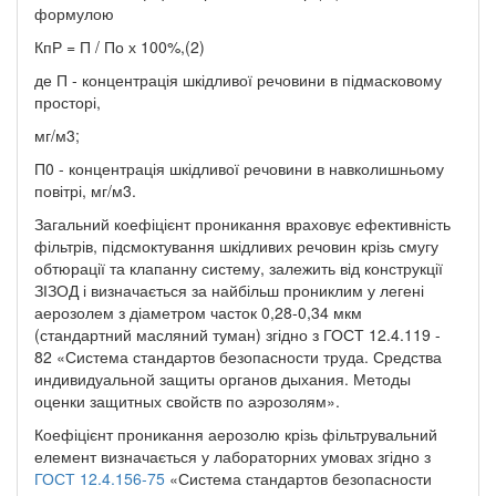
формулою
КпР = П / По х 100%,(2)
де П - концентрація шкідливої речовини в підмасковому
просторі,
мг/м3;
П0 - концентрація шкідливої речовини в навколишньому
повітрі, мг/м3.
Загальний коефіцієнт проникання враховує ефективність
фільтрів, підсмоктування шкідливих речовин крізь смугу
обтюрації та клапанну систему, залежить від конструкції
ЗІЗОД і визначається за найбільш прониклим у легені
аерозолем з діаметром часток 0,28-0,34 мкм
(стандартний масляний туман) згідно з ГОСТ 12.4.119 -
82 «Система стандартов безопасности труда. Средства
индивидуальной защиты органов дыхания. Методы
оценки защитных свойств по аэрозолям».
Коефіцієнт проникання аерозолю крізь фільтрувальний
елемент визначається у лабораторних умовах згідно з
ГОСТ 12.4.156-75
«Система стандартов безопасности