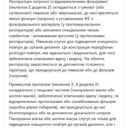
Респіратори патронні (з відокремленими фільтрами)
(малюнок 2 додатка 2) складаються з гумової (або
силіконової) півмаски або чвертьмаски, до якої кріпляться
змінні фільтри (патрони) з уставленими ФЕ з
фільтрувального матеріалу (у протиаерозольних
респіраторів) або заповнені спеціальним чином
сорбентом - активованим вугіллям (у протигазових
респіраторів). Півмаска слугує для підведення очищеного
повітря до органів дихання. Ця конструкція передбачає
розподіл повітря, яке вдихається і видихається, для чого
забезпечена клапанами вдиху і видиху. На обличчі
респіратор закріплюється за допомогою головного
гарнітура, що приєднується до півмаски або до фільтрів
(патронів).
Промислові протигази (малюнки 3, 4 додатка 2)
складаються з лицьової частини (панорамної маски або
шолом-маски), забезпеченої клапанами вдиху і видиху, та
відокремлених протигазових або скомбінованих фільтрів
(коробок різних габаритів), які приєднуються до неї
безпосередньо або за допомогою дихального шланга.
Панорамна маска або шолом-маска слугує не тільки для
підведення очищеного повітря до органів дихання, але і