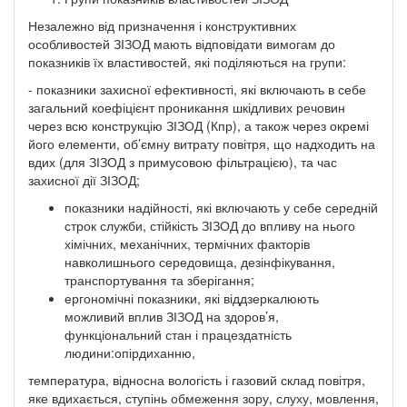
Незалежно від призначення і конструктивних
особливостей ЗІЗОД мають відповідати вимогам до
показників їх властивостей, які поділяються на групи:
- показники захисної ефективності, які включають в себе
загальний коефіцієнт проникання шкідливих речовин
через всю конструкцію ЗІЗОД (Кпр), а також через окремі
його елементи, об’ємну витрату повітря, що надходить на
вдих (для ЗІЗОД з примусовою фільтрацією), та час
захисної дії ЗІЗОД;
показники надійності, які включають у себе середній
строк служби, стійкість ЗІЗОД до впливу на нього
хімічних, механічних, термічних факторів
навколишнього середовища, дезінфікування,
транспортування та зберігання;
ергономічні показники, які віддзеркалюють
можливий вплив ЗІЗОД на здоров’я,
функціональний стан і працездатність
людини:опірдиханню,
температура, відносна вологість і газовий склад повітря,
яке вдихається, ступінь обмеження зору, слуху, мовлення,