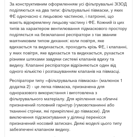
За конструктивним оформленням усі фільтрувальні ЗІЗОД
поділяються на два типи: фільтрувальні півмаски, у яких
ФЕ одночасно є лицьовою частиною, і патронні, що
мають відокремлену лицьову частину і ФЕ. Кожний із цих
типів за характером вентилювання підмаскового простору
поділяється на безклапанні респіратори з так званим
маятниковим типом дихання: коли повітря, яке
вдихається та видихається, проходить крізь ФЕ, і клапанні,
у яких повітря, яке вдихається та видихається, рухається
різними шляхами завдяки системі клапанів вдиху та
видиху. Клапанні респіратори відрізняються один від
одного кількістю і розташуванням клапанів на півмасці.
Респіратори типу «фільтрувальна півмаска» (малюнок 1
додатка 2) - це легка півмаска, призначена для
одноразового використання і виготовлена з
фільтрувального матеріалу. Для кріплення на обличчі
призначений головний гарнітур (гумовотканинні або
тканинні стрічки, які прикріплені до півмаски). Для
виключення підсмоктування у ділянці перенісся
призначений носовий затискач. Деякі моделі цього типу
забезпечені клапаном видиху.