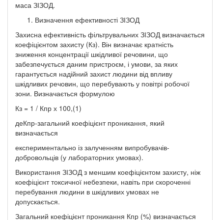
маса ЗІЗОД.
Визначення ефективності ЗІЗОД
Захисна ефективність фільтрувальних ЗІЗОД визначається
коефіцієнтом захисту (Кз). Він визначає кратність
зниження концентрації шкідливої речовини, що
забезпечується даним пристроєм, і умови, за яких
гарантується надійний захист людини від впливу
шкідливих речовин, що перебувають у повітрі робочої
зони. Визначається формулою
Кз = 1 / Кпр х 100,(1)
деКпр-загальний коефіцієнт проникання, який
визначається
експериментально із залученням випробувачів-
добровольців (у лабораторних умовах).
Використання ЗІЗОД з меншим коефіцієнтом захисту, ніж
коефіцієнт токсичної небезпеки, навіть при скороченні
перебування людини в шкідливих умовах не
допускається.
Загальний коефіцієнт проникання Кпр (%) визначається