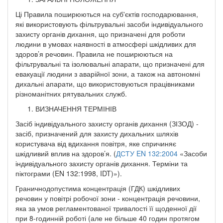
Ці Правила поширюються на суб'єктів господарювання,
які використовують фільтрувальні засоби індивідуального
захисту органів дихання, що призначені для роботи
людини в умовах наявності в атмосфері шкідливих для
здоров’я речовин. Правила не поширюються на
фільтрувальні та ізолювальні апарати, що призначені для
евакуації людини з аварійної зони, а також на автономні
дихальні апарати, що використовуються працівниками
різноманітних рятувальних служб.
ВИЗНАЧЕННЯ ТЕРМІНІВ
Засіб індивідуального захисту органів дихання (ЗІЗОД) -
засіб, призначений для захисту дихальних шляхів
користувача від вдихання повітря, яке спричиняє
шкідливий вплив на здоров’я. (
ДСТУ EN 132:2004
«Засоби
індивідуального захисту органів дихання. Терміни та
піктограми (EN 132:1998, IDT)»).
Граничнодопустима концентрація (ГДК) шкідливих
речовин у повітрі робочої зони - концентрація речовини,
яка за умов регламентованої тривалості її щоденної дії
при 8-годинній роботі (але не більше 40 годин протягом