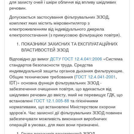
для захисту очей і шкіри обличчя від впливу шкідливих
речовин.
Допускається застосування фільтрувальних ЗІЗОД,
комплект яких містить мікровентилятор з
електроживленням від індивідуального джерела
електропостачання (з примусовою фільтрацією повітря).
ПОКАЗНИКИ ЗАХИСНИХ ТА ЕКСПЛУАТАЦІЙНИХ
ВЛАСТИВОСТЕЙ ЗІЗОД
Відповідно до вимог
ДСТУ ГОСТ 12.4.041:2006
«Система
стандартов безопасности труда. Средства
индивидуальной защиты органов дыхания фильтрующие.
Общие технические требования (
ГОСТ 12.4.041-2001
,
IDT)» основна функція фільтрувальних ЗІЗОД -
забезпечення очищення повітря, що вдихається від
шкідливих речовин до вмісту, який не перевищує ГДК, що
встановлені
ГОСТ 12.1.005-88
та гігієнічними
нормативами, що встановлені Міністерством охорони
здоров’я. Час захисної дії фільтрувальних ЗІЗОД повинен
забезпечувати можливість виконання виробничих
операцій в умовах, для яких вони призначені.
Групи показників властивостей ЗІЗОД