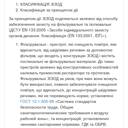
КЛАСИФІКАЦІЯ ЗІЗОД
Класифікація за принципом дії
За принципом дії ЗІЗОД поділяються залежно від способу
забезпечення захисту на фільтрувальні та ізолювальні
(ДСТУ EN 133:2005 «Засоби індивідуального захисту
органів дихання. Класифікація (EN 133:2001, IDT)»).
Фільтрувальні - пристрої, які очищують повітря, яке
вдихається, від шкідливих речовин за допомогою
фільтрів, що входять у конструкцію ЗІЗОД і містять
поглинальні чи фільтрувальні матеріали. До таких
пристроїв залежно від конструктивних особливостей
належать промислові респіратори та протигази.
Фільтрувальні ЗІЗОД за умов, при яких вони можуть
бути використані, повинні забезпечувати очищення
повітря, що вдихається, до концентрацій шкідливих
речовин, які не перевищують норми, установлені
ГОСТ 12.1.005-88
«Система стандартов
безопасности труда. Общие
санитарногигиенические требования к воздуху
рабочей зоны», та концентрацій, установлених
чинними санітарними нормами, ГДК та ОБРВ.