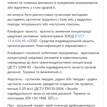
тижня) не повинна викликати в працівників захворювання
або відхилень у стані здоров’я,
які можуть бути діагностовані сучасними методами
досліджень протягом трудового стажу або у віддалені
періоди теперішнього або наступних поколінь.
Коефіцієнт захисту - кратність зниження концентрації
шкідливої речовини, забезпечувана ЗІЗОД (
ГОСТ
12.4.034-85
«ССБТ. Средства индивидуальной защиты
органов дыхания. Классификация и маркировка»).
Коефіцієнт токсичної небезпеки середовища - відношення
концентрації шкідливої речовини в навколишньому
середовищі до його граничнодопустимої концентрації
(ДСТУ 2299-93 «Засоби індивідуального захисту органів
дихання. Терміни та визначення»).
Аерозоль - суспензія твердих, рідких або твердих і рідких
частинок з незначною швидкістю осідання (як правило,
менше 0,25 м/с) (ДСТУ EN132:2004 «Засоби
індивідуального захисту органів дихання. Терміни та
піктограми (EN 132:1998, IDT)»).
Пил - загальний термін, який позначає дрібнодисперсні