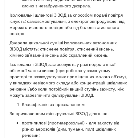
кисню з незабрудненого джерела.
Ізолювальні шлангові ЗІЗОД за способом подачі повітря
існують: самовсмоктувальні, з електроповітродувкою, від
мережі стисненого повітря або від балонів стисненого
повітря.
Джерела дихальної суміші ізолювальних автономних
ЗІЗОД містять: стиснене повітря, стиснений кисень,
хімічно зв’язаний кисень або скраплений кисень.
Ізолювальні ЗІЗОД застосовують у разі недостатньої
об’ємної частки кисню (при роботах у замкнутому
просторі та важкодоступних приміщеннях малого об’єму),
у випадках невідомого складу або концентрації шкідливих
речовин і/або коли потрібний вищий ступінь захисту, ніж
можуть забезпечити фільтрувальні ЗІЗОД.
Класифікація за призначенням
За призначенням фільтрувальні ЗІЗОД ділять на:
протипилові (протиаерозольні) - для захисту від
різних аерозолів (дим, тумани, пил) шкідливих
речовин;