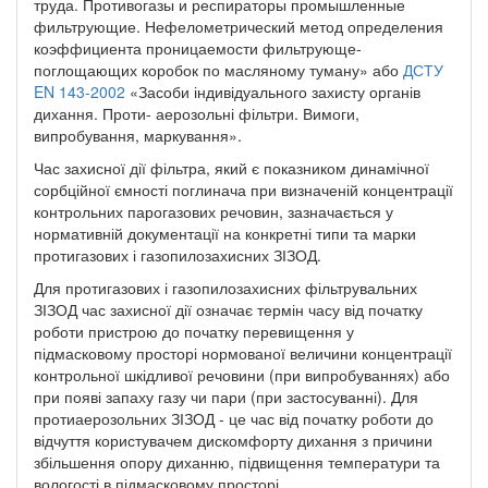
труда. Противогазы и респираторы промышленные
фильтрующие. Нефелометрический метод определения
коэффициента проницаемости фильтрующе-
поглощающих коробок по масляному туману» або
ДСТУ
EN 143-2002
«Засоби індивідуального захисту органів
дихання. Проти- аерозольні фільтри. Вимоги,
випробування, маркування».
Час захисної дії фільтра, який є показником динамічної
сорбційної ємності поглинача при визначеній концентрації
контрольних парогазових речовин, зазначається у
нормативній документації на конкретні типи та марки
протигазових і газопилозахисних ЗІЗОД.
Для протигазових і газопилозахисних фільтрувальних
ЗІЗОД час захисної дії означає термін часу від початку
роботи пристрою до початку перевищення у
підмасковому просторі нормованої величини концентрації
контрольної шкідливої речовини (при випробуваннях) або
при появі запаху газу чи пари (при застосуванні). Для
протиаерозольних ЗІЗОД - це час від початку роботи до
відчуття користувачем дискомфорту дихання з причини
збільшення опору диханню, підвищення температури та
вологості в підмасковому просторі.