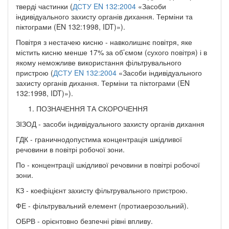
тверді частинки (
ДСТУ EN 132:2004
«Засоби
індивідуального захисту органів дихання. Терміни та
піктограми (EN 132:1998, IDT)»).
Повітря з нестачею кисню - навколишнє повітря, яке
містить кисню менше 17% за об’ємом (сухого повітря) і в
якому неможливе використання фільтрувального
пристрою (
ДСТУ EN 132:2004
«Засоби індивідуального
захисту органів дихання. Терміни та піктограми (EN
132:1998, IDT)»).
ПОЗНАЧЕННЯ ТА СКОРОЧЕННЯ
ЗІЗОД - засоби індивідуального захисту органів дихання
ГДК - граничнодопустима концентрація шкідливої
речовини в повітрі робочої зони.
По - концентрації шкідливої речовини в повітрі робочої
зони.
КЗ - коефіцієнт захисту фільтрувального пристрою.
ФЕ - фільтрувальний елемент (протиаерозольний).
ОБРВ - орієнтовно безпечні рівні впливу.