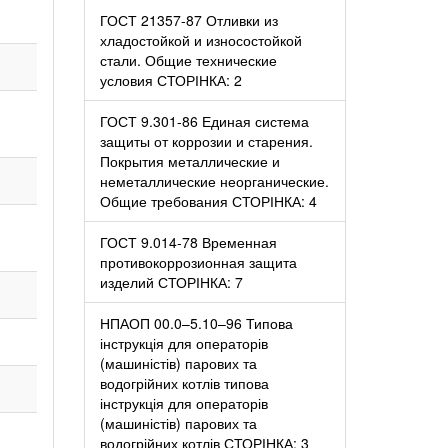
ГОСТ 21357-87 Отливки из
хладостойкой и износостойкой
стали. Общие технические
условия СТОРІНКА: 2
ГОСТ 9.301-86 Единая система
защиты от коррозии и старения.
Покрытия металлические и
неметаллические неорганические.
Общие требования СТОРІНКА: 4
ГОСТ 9.014-78 Временная
противокоррозионная защита
изделий СТОРІНКА: 7
НПАОП 00.0–5.10–96 Типова
інструкція для операторів
(машиністів) парових та
водогрійних котлів типова
інструкція для операторів
(машиністів) парових та
водогрійних котлів СТОРІНКА: 3