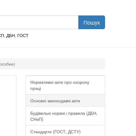
СП
,
ДБН
,
ГОСТ
особие)
Нормативні акти про охорону
праці
Основні законодавчі акти
Будівельні норми і правила (ДБН,
СНиП)
Стандарти (ГОСТ, ДСТУ)