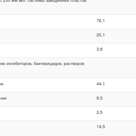
76,1
20,1
3,8
ию ингибиторов, бактерицидов, растворов
ом
44,1
ание
8,5
2,5
14,5