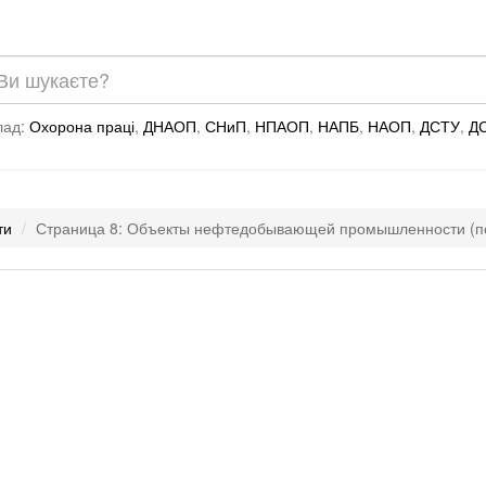
лад:
Охорона праці
,
ДНАОП
,
СНиП
,
НПАОП
,
НАПБ
,
НАОП
,
ДСТУ
,
Д
ти
Страница 8: Объекты нефтедобывающей промышленности (п