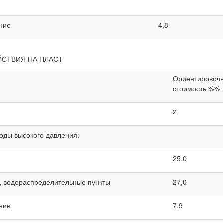
ание
4,8
ЙСТВИЯ НА ПЛАСТ
Ориентировоч
стоимость %%
2
воды высокого давления:
25,0
я, водораспределительные пункты
27,0
ание
7,9