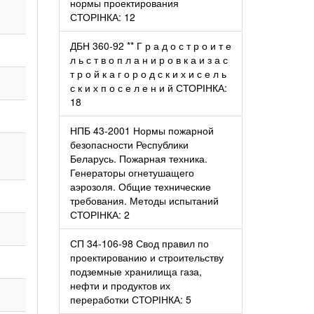
нормы проектирования
СТОРІНКА: 12
ДБН 360-92 ** Г р а д о с т р о и т е
л ь с т в о п л а н и р о в к а и з а с
т р о й к а г о р о д с к и х и с е л ь
с к и х п о с е л е н и й СТОРІНКА:
18
НПБ 43-2001 Нормы пожарной
безопасности Республики
Беларусь. Пожарная техника.
Генераторы огнетушащего
аэрозоля. Общие технические
требования. Методы испытаний
СТОРІНКА: 2
СП 34-106-98 Свод правил по
проектированию и строительству
подземные хранилища газа,
нефти и продуктов их
переработки СТОРІНКА: 5