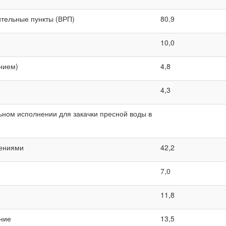
тельные пункты (ВРП)
80,9
10,0
анием)
4,8
4,3
льном исполнении для закачки пресной воды в
щениями
42,2
7,0
11,8
ание
13,5