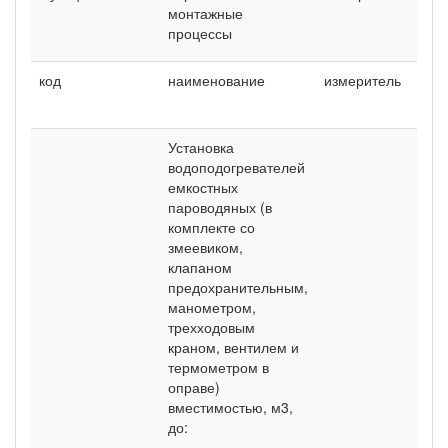
монтажные
процессы
код
наименование
измеритель
на
Установка
водоподогревателей
емкостных
пароводяных (в
комплекте со
змеевиком,
клапаном
предохранительным,
манометром,
трехходовым
краном, вентилем и
термометром в
оправе)
вместимостью, м3,
до: