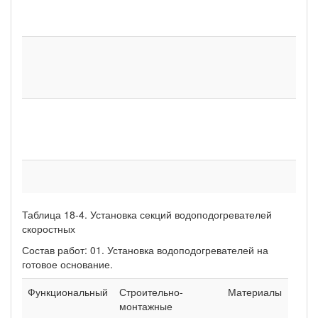
ГО
73
Ол
нат
ГО
Ле
ГО
76
Во
Таблица 18-4. Установка секций водоподогревателей
скоростных
Состав работ: 01. Установка водоподогревателей на
готовое основание.
Функциональный
Строительно-
Материалы
монтажные