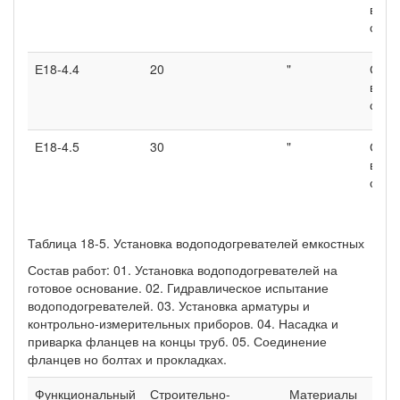
водо
с ка
Е18-4.4
20
"
Секц
водо
с ка
Е18-4.5
30
"
Секц
водо
с ка
Таблица 18-5. Установка водоподогревателей емкостных
Состав работ: 01. Установка водоподогревателей на
готовое основание. 02. Гидравлическое испытание
водоподогревателей. 03. Установка арматуры и
контрольно-измерительных приборов. 04. Насадка и
приварка фланцев на концы труб. 05. Соединение
фланцев но болтах и прокладках.
Функциональный
Строительно-
Материалы