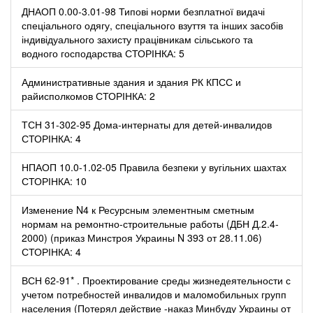
ДНАОП 0.00-3.01-98 Типові норми безплатної видачі
спеціального одягу, спеціального взуття та інших засобів
індивідуального захисту працівникам сільського та
водного господарства СТОРІНКА: 5
Административные здания и здания РК КПСС и
райисполкомов СТОРІНКА: 2
ТСН 31-302-95 Дома-интернаты для детей-инвалидов
СТОРІНКА: 4
НПАОП 10.0-1.02-05 Правила безпеки у вугільних шахтах
СТОРІНКА: 10
Изменение N4 к Ресурсным элементным сметным
нормам на ремонтно-строительные работы (ДБН Д.2.4-
2000) (приказ Минстроя Украины N 393 от 28.11.06)
СТОРІНКА: 4
ВСН 62-91* . Проектирование среды жизнедеятельности с
учетом потребностей инвалидов и маломобильных групп
населения (Потерял действие -наказ Минбуду Украины от