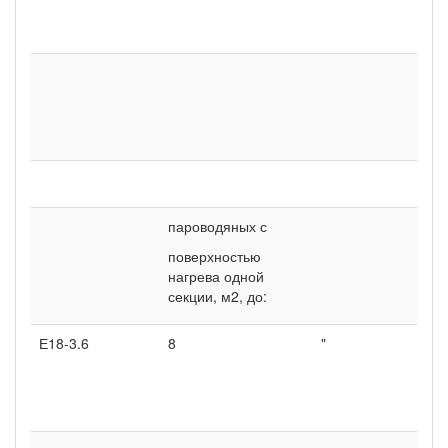
па
ГО
Бо
гай
ша
ГО
Во
пароводяных с
поверхностью
нагрева одной
секции, м2, до:
Е18-3.6
8
"
По
па
ГО
90