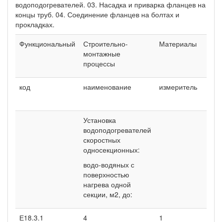
водоподогревателей. 03. Насадка и приварка фланцев на
концы труб. 04. Соединение фланцев на болтах и
прокладках.
Функциональный
Строительно-
Материалы
монтажные
процессы
код
наименование
измеритель
на
Установка
водоподогревателей
скоростных
односекционных:
водо-водяных с
поверхностью
нагрева одной
секции, м2, до:
Е18.3.1
4
1
По