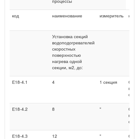
процессы
код
наименование
измеритель
наим
Установка секций
водоподогревателей
скоростных
поверхностью
нагрева одной
секции, м2, до:
Е18-4.1
4
1 секция
Секц
водо
с ка
Е18-4.2
8
"
Секц
водо
с ка
Е18-4.3
12
"
Секц