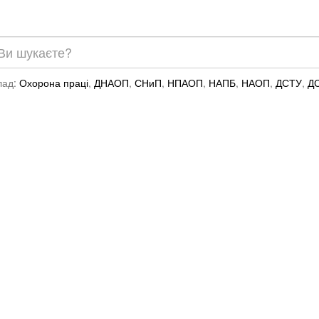
лад:
Охорона праці
,
ДНАОП
,
СНиП
,
НПАОП
,
НАПБ
,
НАОП
,
ДСТУ
,
Д