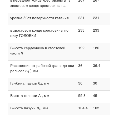
хвостовом конце крестовины на
уровне
hi
от поверхности катания
231
231
в хвостовом конце крестовины по
233
233
низу ГОЛОВКИ
Высота сердечника в хвостовой
192
180
части
h
Расстояние от рабочей грани до оси
36
36.4
рельсов
Ь
*,
мм
3
Глубина пазухи 6
, мм
30
30
4
Высота головки Аг, мм
55,3
45
Высота пазухи Л
, мм
104,4
105
3