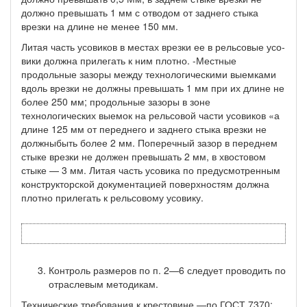
должно превышать 1 мм с от­водом от заднего стыка
врезки на длине не менее 150 мм.
Литая часть усовиков в местах врезки ее в рельсовые усо-
вики должна прилегать к ним плотно. -Местные
продольные зазо­ры между технологическими выемками
вдоль врезки не должны превышать 1 мм при их длине не
более 250 мм; продольные зазо­ры в зоне
технологических выемок на рельсовой части усовиков «а
длине 125 мм от переднего и заднего стыка врезки не
должныбыть более 2 мм. Поперечный зазор в переднем
стыке врезки не должен превышать 2 мм, в хвостовом
стыке — 3 мм. Литая часть усовика по предусмотренным
конструкторской документацией по­верхностям должна
плотно прилегать к рельсовому усовику.
Контроль размеров по п. 2—6 следует проводить по
отрас­левым методикам.
Технические требования к крестовине —по ГОСТ 7370;