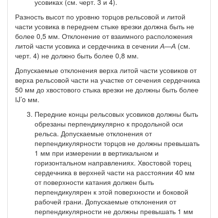
усовиках (см. черт. 3 и 4).
Разность высот по уровню торцов рельсовой и литой
части усовика в переднем стыке врезки должна быть не
более 0,5 мм. Отклонение от взаимного расположения
литой части усовика и сердечника в сечении
А—А
(см.
черт. 4) не должно быть более 0,8 мм.
Допускаемые отклонения верха литой части усовиков от
верха рельсовой части на участке от сечения сердечника
50 мм до хвос­тового стыка врезки не должны быть более
ІJ’o мм.
Передние концы рельсовых усовиков должны быть
обреза­ны перпендикулярно к продольной оси
рельса. Допускаемые отк­лонения от
перпендикулярности торцов не должны превышать
1 мм при измерении в вертикальном и
горизонтальном направле­ниях. Хвостовой торец
сердечника в верхней части на расстоянии 40 мм
от поверхности катания должен быть
перпендикулярен к этой поверхности и боковой
рабочей грани. Допускаемые откло­нения от
перпендикулярности не должны превышать 1 мм