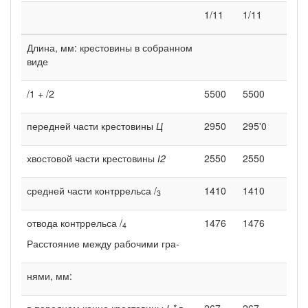
1/11
1/11
Длина, мм: крестовины в собранном
виде
/1 + /2
5500
5500
передней части крестовины
Ц
2950
295'0
хвостовой части крестовины
І2
2550
2550
средней части контррельса /
1410
1410
3
отвода контррельса /
1476
1476
4
Расстояние между рабочими гра-
нями, мм:
в переднем конце крестовины
Ь*
в
267
267