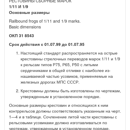
РЕСТОВИНЫ СБОРНЫЕ МАРОК
1/11 И 1/9
Основные размеры
Railbound frogs of 1/11 and 1/9 marks.
Basic dimensions
ОКП
31 8543
Срок действия с
01.07.99
до 01.07.95
Настоящий стандарт распространяется на острые
крестови­ны стрелочных переводов марок 1/11 и 1/9
к рельсам типов Р75, Р65, Р50 с литыми
сердечниками в общей отливке с наиболее из­
нашиваемой частью усовиков, применяемые на
железных дорогах МПС СССР.
Крестовины должны быть изготовлены по чертежам,
утверж­денным в установленном порядке.
Основные размеры крестовин и относящихся к ним
контррель­сов должны соответствовать указанным на черт.
1—4 и в таблице. Сочленение литой части крестовины с
рельсовыми усовиками должно изготавливаться по
чертежам, утвержденным в установ­ленном порядке.