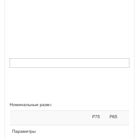
Номинальные разм<
Р75
Р65
Параметры