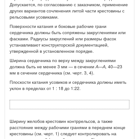
Допускается, по согласованию с заказчиком, при­менение
других вариантов сочленения литой части крестовины с
рельсовыми усовиками.
Поверхности катания и боковые рабочие грани
сердечника должны быть сопряжены закруглениями или
фасками. Радиусы закруглений или размеры фасок
устанавливают конструкторской документацией,
утвержденной в установленном порядке.
Ширина сердечника по верху между закруглениями
должна быть не менее 3 мм — в сечении
А—А,
40—23
мм в сечении сер­дечника (см. черт. 3, 4).
Плоскости катания усовиков и сердечника должны иметь
ук­лон в пределах от 1 : 18 до 1:22.
Ширину желобов крестовин контррельсов, а также
расстояние между рабочими гранями в переднем конце
крестовины (см. черт. 1) следует контролировать на