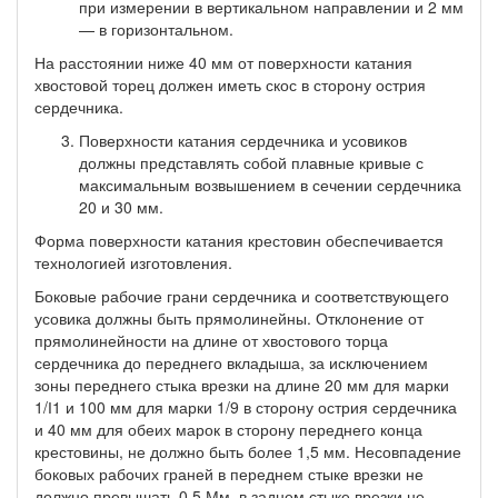
при из­мерении в вертикальном направлении и 2 мм
— в горизонтальном.
На расстоянии ниже 40 мм от поверхности катания
хвостовой торец должен иметь скос в сторону острия
сердечника.
Поверхности катания сердечника и усовиков
должны пред­ставлять собой плавные кривые с
максимальным возвышением в сечении сердечника
20 и 30 мм.
Форма поверхности катания крестовин обеспечивается
техно­логией изготовления.
Боковые рабочие грани сердечника и соответствующего
усо­вика должны быть прямолинейны. Отклонение от
прямолинейно­сти на длине от хвостового торца
сердечника до переднего вкла­дыша, за исключением
зоны переднего стыка врезки на длине 20 мм для марки
1/І1 и 100 мм для марки 1/9 в сторону острия сердечника
и 40 мм для обеих марок в сторону переднего конца
крестовины, не должно быть более 1,5 мм. Несовпадение
боковых рабочих граней в переднем стыке врезки не
должно превышать 0,5 Мм, в заднем стыке врезки не