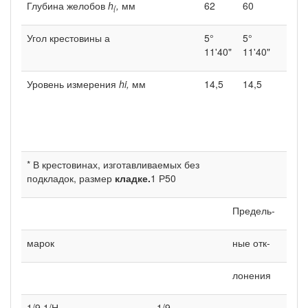
Глубина желобов
h
,
мм
62
60
{
Угол крестовины а
5°
5°
11'40"
11'40"
Уровень измерения
hi,
мм
14,5
14,5
* В крестовинах, изготавливаемых без
подкладок, размер
кладке.
1 Р50
Предель-
марок
ные отк-
лонения
1/9 1/Н
1/9