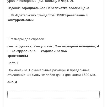
уровне измерений (см. таб­лицу и черт. 2).
Издание
официальное Перепечатка воспрещена
... © Издательство стандартов, 1990'
Крестовина с
контррельсами
* Размеры для справок.
/ — сердечник;
2 —
усовик;
3
— передний вкладыш;
4
— контррельс;
5 —
ходовой
рельс
крестовины
Черт. 1
Примечание. Номинальные размеры и предельные
отклонения
ширины
желобов даны для колеи 1520 мм.
su& А