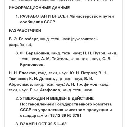
ИНФОРМАЦИОННЫЕ ДАННЫЕ
РАЗРАБОТАН И ВНЕСЕН Министерством путей
сообщения СССР
РАЗРАБОТЧИКИ
Б. Э. Глюзберг,
канд. техн, наук (руководитель
разработки);
Ф. Барабошин,
канд. техн, наук;
Н. Н. Путря,
канд.
техн, наук;
А. М. Тейтель,
канд. техн, наук;
С. В.
Кривошеев;
Н. Н. Елсаков,
канд. техн, наук;
Ю. Н. Петров; В. Н.
Ткачен­ко; К. Н. Дьяков,
д-р техн, наук;
В. И.
Абросимов,
канд. техн, наук;
А. Н. Трофимов,
канд.
техн, наук;
Г. Ф. Агафонов,
канд. техн, наук
УТВЕРЖДЕН И ВВЕДЕН В ДЕЙСТВИЕ
Постановлением Государственного комитета
СССР по управлению качеством продукции и
стандартам от 18.12.89 № 3791
ВЗАМЕН ОСТ 32.51—83