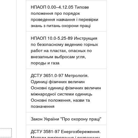
НПАОП 0.00–4.12.05 Типове
положення про порядок
проведення навчання і перевірки
знань з питань охорони праці
НПАОП 10.0-5.25-89 Инструкция
по безопасному ведению горных
работ на пластах, опасных по
внезапным выбросам угля,
породы и газа
ДСТУ 3651.0-97 Метрологія.
Одиниці фізичних величин
Основні одиниці фізичних величин
міжнародної системи одиниць
Основні положення, назви та
позначення
Закон України "Про охорону праці"
ДСТУ 3581-97 Енергозбереження.
Методи вимірювання і розрахунку