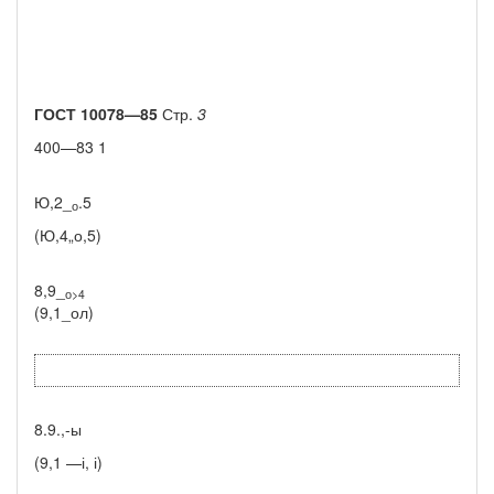
ГОСТ 10078—85
Стр.
3
400—83 1
Ю,2_
.5
о
(Ю,4„о,5)
8,9_
о>4
(9,1_ол)
8.9.,-ы
(9,1 —і, і)