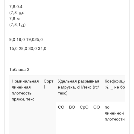
7,6.0.4
(7,8_
,d
0
7,6-м
(7,8„1
)
>2
9,0 19,0 19,025,0
15,0 28,0 30,0 34,0
Таблица 2
Номинальная
Сорт
Удельная разрывная
Коэффициент 
линейная
I
нагрузка, сН/текс (гс/
%, _ не более
плот­ность
текс)
пряжи, текс
СО
ВО
СрО
ОО
по
п
линейной
на
плотности
С
В