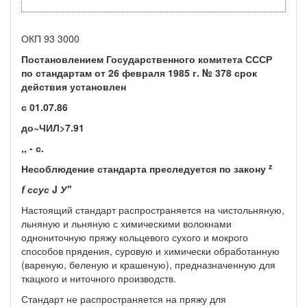
ОКП 93 3000
Постановлением Государственного комитета СССР
по стандартам от 26 февраля 1985 г. № 378 срок
действия установлен
с 01.07.86
до~ЧИЛ>7.91
,, - с.
z
Несоблюдение стандарта преследуется по закону
f
ссус
J
У''
Настоящий стандарт распространяется на чистольняную,
льня­ную и льняную с химическими волокнами
однониточную пряжу кольцевого сухого и мокрого
способов прядения, суровую и хими­чески обработанную
(вареную, беленую и крашеную), предназна­ченную для
ткацкого и ниточного производств.
Стандарт не распространяется на пряжу для