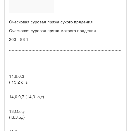
Оческовая суровая пряжа сухого прядения
Оческовая суровая пряжа мокрого прядения
200—83 1
14,9.0.3
( 15,2 о. з
14,0.0,7 (14,3_о,т)
13,О.о,
7
(ІЗ.З.од)