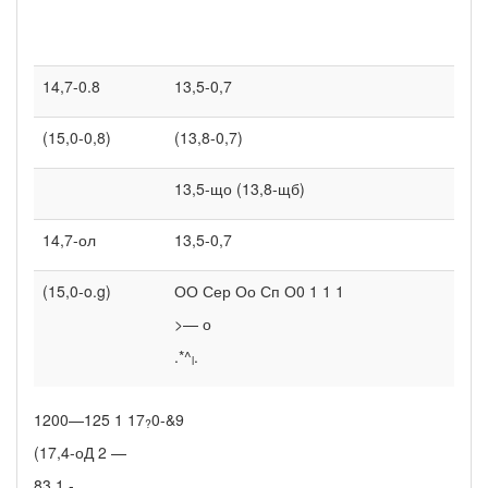
14,7-0.8
13,5-0,7
(15,0-0,8)
(13,8-0,7)
13,5-що (13,8-щб)
14,7-ол
13,5-0,7
(15,0-o.g)
ОО Сер Оо Сп О0 1 1 1
>— о
.*^
.
l
1200—125 1 17
0-&9
?
(17,4-оД 2 —
83 1 -