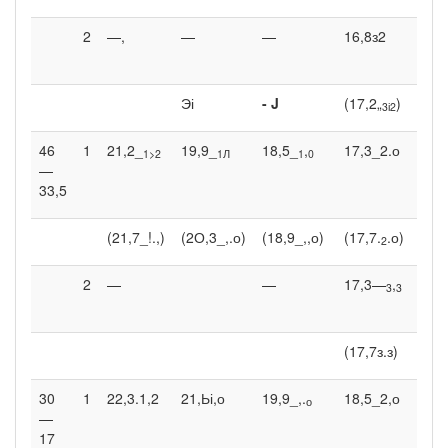
2
—,
—
—
16,8з2
9,4
Эі
-
J
(17,2„
)
3і2
46
1
21,2_
19,9_
18,5_
,
17,3_2.о
6,9
1>2
1Л
1
0
—
33,5
(21,7_!.,)
(2О,3_,.о)
(18,9_,,о)
(17,7.
.о)
2
2
—
—
17,3—
,
9,4
3
3
(17,7з.з)
30
1
22,3.1,2
21,Ьі,о
19,9_,.
18,5_2,о
6,9
о
—
17