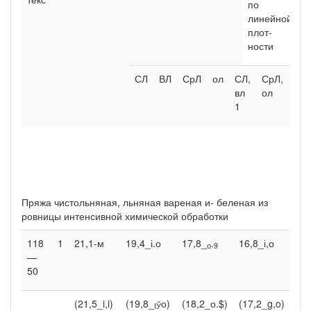
по
п
линей­ной
р
плот-
н
ности
СЛ
ВЛ
СрЛ
ол
СЛ,
СрЛ,
СЛ.
вл
ол
вл
1
Пряжа чистольняная, льняная вареная и- беленая из
ровницы интенсивной химической обработки
118
1
21,1-м
19,4_і.о
17,8_
.
16,8_і,о
6,9
о
9
—
50
(21,5_i,i)
(19,8_
о)
(18,2_о.$)
(17,2_g,o)
ІЎ