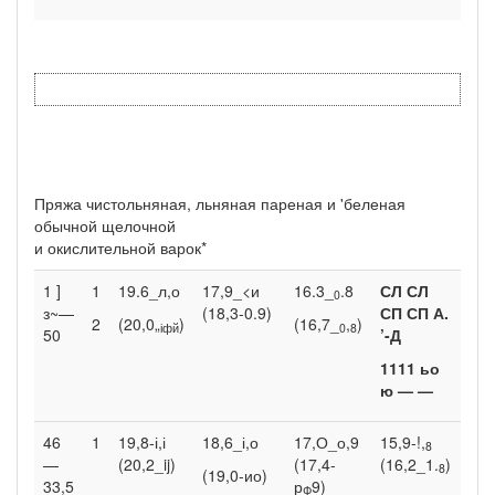
Пряжа чистольняная, льняная пареная и 'беленая
обычной щелочной
и окислительной варок*
1 ]
1
19.6_л,о
17,9_<и
16.3_
.8
СЛ СЛ
6,9
0
з~—
(18,3-0.9)
СП СП А.
2
(20,0„
)
(16,7_
,
)
9.4
іфй
0
8
50
’-Д
1111 ьо
ю — —
46
1
19,8-і,і
18,6_і,о
17,О_о,9
15,9-!,
6,9
8
—
(20,2_ij)
(17,4-
(16,2_1.
)
8
(19,0-ио)
33,5
р
9)
Ф