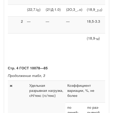
(22,7.i
)
(21Д-1.0)
(2О,3_,.о)
(18,9_
,
)
t2
2
0
2
—
—
—
18,5-3.3
9,4
(18,9-
)
[
М
Стр. 4 ГОСТ 10078—85
Продолжение табл, 3
ж
Удельная
Коэффициент
разрывная нагрузка,
вариации, %, не
сН/текс (гс/текс)
более
по
по раз­
линей­
рывной