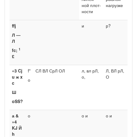
ной плот­
нагрузке
ности
ffj
и
р?
Л
—
Л
1
fc;
£
«3
Cj
f"
СЛ ВЛ СрЛ ОЛ
л, вл рЛ,
Л, ВЛ рЛ,
u
ж
x
о,
О
о
c
Ш
oSS?
а
&
о
о и
о и
»4
KJ
Й
h