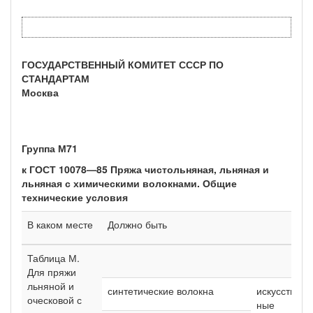
ГОСУДАРСТВЕННЫЙ КОМИТЕТ СССР ПО
СТАНДАРТАМ
Москва
Группа М71
к ГОСТ 10078—85 Пряжа чистольняная, льняная и
льняная с химическими во­локнами. Общие
технические условия
В каком месте
Должно быть
Таблица М.
Для пряжи
льняной и
синтетические волокна
искусствен­
оческовой с
ные