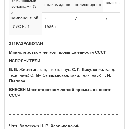
химическими
волокна
полиамидное
полиэфирное
волокнами (3-
х
компонентной)
7
7
у
(ИУС № 1
1986 г.)
311
РАЗРАБОТАН
Министерством легкой промышленности СССР
ИСПОЛНИТЕЛИ
В, В. Живетин,
канд. техн, наук;
С. Г. Вакуленко,
канд.
техн, наук;
О, М« Ольшанская,
канд. техн, наук;
Г. И.
Пылова
ВНЕСЕН Министерством легкой промышленности
СССР
Член
Коллегии
Н. В. Хеальковский