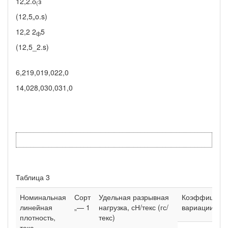
12,2.о
з
(
(12,5„o.s)
12,2 2
5
ф
(12,5_2.s)
6,219,019,022,0
14,028,030,031,0
Таблица 3
Номинальная
Сорт
Удельная разрывная
Коэффициен
линейная
„— 1
нагрузка, сН/текс (гс/
вариации, %,
плотность,
текс)
текс