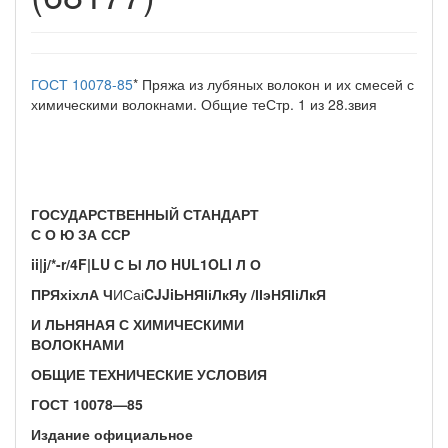
ГОСТ 10078-85
* Пряжа из лубяных волокон и их смесей с
химическими волокнами. Общие теСтр. 1 из 28.звия
ГОСУДАРСТВЕННЫЙ СТАНДАРТ
С О Ю ЗА ССР
ii|j/*-r/4F|LU С Ы ЛО HUL1OLI Л О
ПР
ЯхіхлА
Ч
ИСаі
CJJi
ЬНЯ
ІіЛкЯ
у
/ІІэНЯІіЛкЯ
И ЛЬНЯНАЯ С ХИМИЧЕСКИМИ
ВОЛОКНАМИ
ОБЩИЕ ТЕХНИЧЕСКИЕ УСЛОВИЯ
ГОСТ 10078—85
Издание официальное