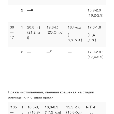
2
—■
:
15,9-2.9
9,4
(16,2-2.9)
30
1
20,8_ і j
19,6-i.c
18,4-о.д
17,0-1.8
6,9
—
(21,2 і
(2О,О_і.о)
#
(1
(1 ,4 —
17
і)
8,8_о.9 )
„1.8 )
2
2
—
—
—-
17,0-2.9 '
9.4
(17,4-2.9)
Пряжа чистольняная, льняная крашеная на стадии
ровницы или стадии пряжи
'105
1
18,5-9,
16,8-0.9
15,5_o,8
t-.T.-r
7,5
—
э (18,9-
(17,2_о,
)
(15,8-o,
)
9
8