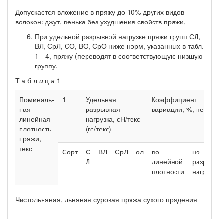
Допускается вложение в пряжу до 10% других видов
волокон: джут, пенька без ухудшения свойств пряжи,
При удельной разрывной нагрузке пряжи групп СЛ,
ВЛ, СрЛ, СО, ВО, СрО ниже норм, указанных в табл.
1—4, пряжу (переводят в соответствующую низшую
группу.
Т а б л
и
ц
а
1
Поминаль­
1
Удельная
Коэффициент
ная
разрывная
вариации, %, не бол
линей­ная
нагрузка, сН/текс
плот­ность
(гс/текс)
пря­жи,
текс
Сорт
С
ВЛ
СрЛ
ол
по
но
Л
линейной
разрыв
плотности
нагрузк
Чистольняная, льняная суровая пряжа сухого прядения