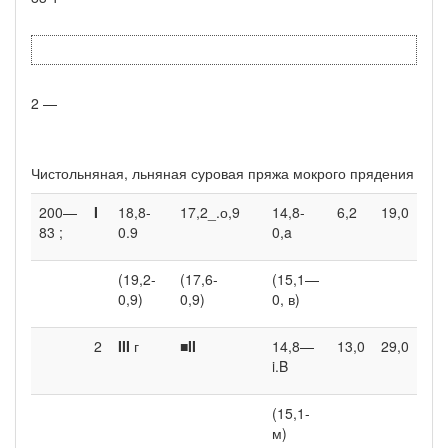
2 —
Чистольняная, льняная суровая пряжа мокрого прядения
200—
I
18,8-
17,2_.о,9
14,8-
6,2
19,0
83 ;
0.9
0,a
(19,2-
(17,6-
(15,1—
0,9)
0,9)
0, в)
2
III
г
■
II
14,8—
13,0
29,0
i.B
(15,1-
м)