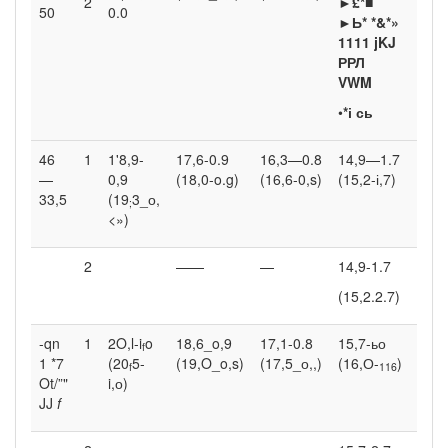
2
►
£*■
10,0
50
0.0
►Ь* *&*»
1111
jKJ
РРЛ
VWM
•
*і сь
46
1
1'8,9-
17,6-0.9
16,3—0.8
14,9—1.7
7,5
—
0,9
(18,0-o.g)
(16,6-0,s)
(15,2-і,7)
33,5
(19
3_о,
;
<»)
2
——
—
14,9-1.7
10,0
(15,2.2.7)
-qn
1
2O,l-i
o
18,6_o,9
17,1-0.8
15,7-ьо
7,5
f
1 *7
(20
5-
(19,O_o,s)
(17,5_о,,)
(16,О-
)
f
116
Ot/”"
i,о)
JJ
f