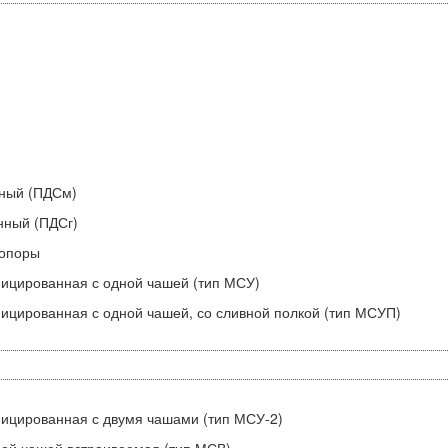
нный (ПДСм)
нный (ПДСг)
 опоры
фицированная с одной чашей (тип МСУ)
ицированная с одной чашей, со сливной полкой (тип МСУП)
фицированная с двумя чашами (тип МСУ-2)
ной чашей встраиваемая (тип МСВ)