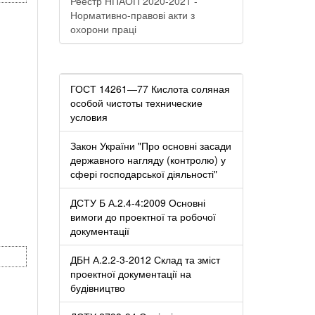
Реестр НПАОП 2020-2021 -
Нормативно-правові акти з
охорони праці
ГОСТ 14261—77 Кислота соляная
особой чистоты технические
условия
Закон України "Про основні засади
державного нагляду (контролю) у
сфері господарської діяльності"
ДСТУ Б А.2.4-4:2009 Основні
вимоги до проектної та робочої
документації
ДБН А.2.2-3-2012 Склад та зміст
проектної документації на
будівництво