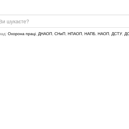
лад:
Охорона праці
,
ДНАОП
,
СНиП
,
НПАОП
,
НАПБ
,
НАОП
,
ДСТУ
,
Д