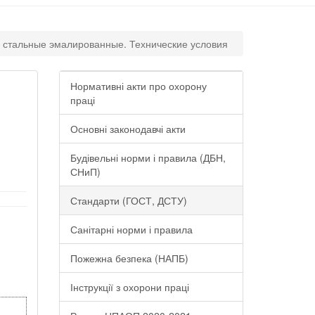
 стальные эмалированные. Технические условия
Нормативні акти про охорону
праці
Основні законодавчі акти
)
Будівельні норми і правила (ДБН,
СНиП)
Стандарти (ГОСТ, ДСТУ)
Санітарні норми і правила
Пожежна безпека (НАПБ)
Інструкції з охорони праці