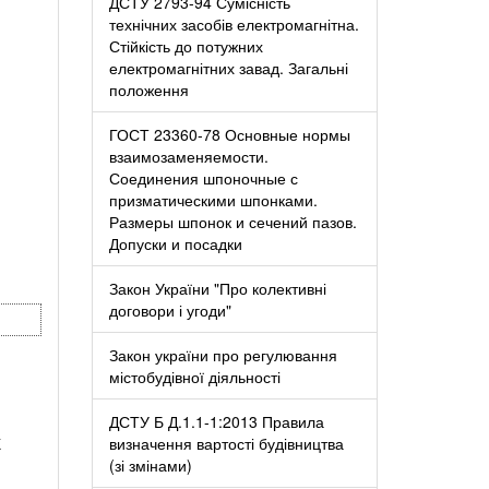
ДСТУ 2793-94 Сумісність
технічних засобів електромагнітна.
Стійкість до потужних
електромагнітних завад. Загальні
положення
ГОСТ 23360-78 Основные нормы
взаимозаменяемости.
Соединения шпоночные с
призматическими шпонками.
Размеры шпонок и сечений пазов.
Допуски и посадки
Закон України "Про колективні
договори і угоди"
Закон україни про регулювання
містобудівної діяльності
ДСТУ Б Д.1.1-1:2013 Правила
Х
визначення вартості будівництва
(зі змінами)