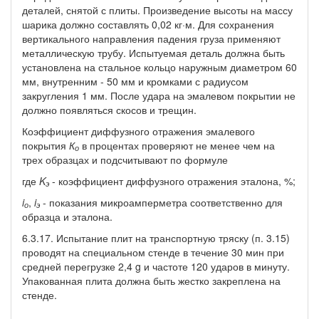
деталей, снятой с плиты. Произведение высоты на массу
шарика должно составлять 0,02 кг·м. Для сохранения
вертикального направления падения груза применяют
металлическую трубу. Испытуемая деталь должна быть
установлена на стальное кольцо наружным диаметром 60
мм, внутренним - 50 мм и кромками с радиусом
закругления 1 мм. После удара на эмалевом покрытии не
должно появляться скосов и трещин.
Коэффициент диффузного отражения эмалевого
покрытия
К
в процентах проверяют не менее чем на
о
трех образцах и подсчитывают по формуле
где
K
- коэффициент диффузного отражения эталона, %;
э
i
,
i
- показания микроамперметра соответственно для
о
э
образца и эталона.
6.3.17. Испытание плит на транспортную тряску (п. 3.15)
проводят на специальном стенде в течение 30 мин при
средней перегрузке 2,4 g и частоте 120 ударов в минуту.
Упакованная плита должна быть жестко закреплена на
стенде.