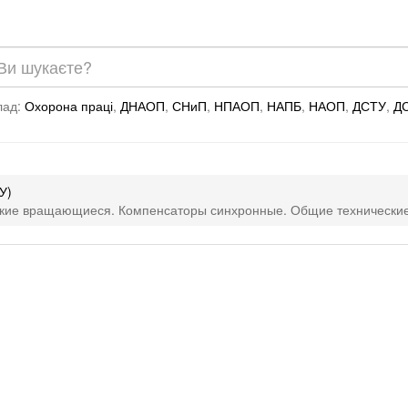
лад:
Охорона праці
,
ДНАОП
,
СНиП
,
НПАОП
,
НАПБ
,
НАОП
,
ДСТУ
,
Д
У)
ские вращающиеся. Компенсаторы синхронные. Общие технические