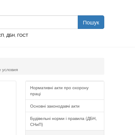
СП
,
ДБН
,
ГОСТ
 условия
Нормативні акти про охорону
праці
Основні законодавчі акти
Будівельні норми і правила (ДБН,
СНиП)