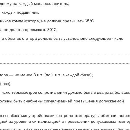
одному на каждый маслоохладитель;
а каждый подшипник.
ников компенсатора, не должна превышать 65°С.
а не должна превышать 80°С.
и и обмоток статора должно быть установлено следующее число
ра — не менее 3 шт. (по 1 шт. в каждой фазе);
фазе).
исло термометров сопротивления должно быть в два раза больше
должны быть снабжены сигнализацией превышения допускаемой
 снабжаться устройствами контроля температуры обмотки, актив
ацией их уровня и сигнализацией о превышении допускаемых темпе
олжны быть оборудованы устройством для тушения пожара. Данно