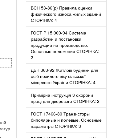
ВСН 53-86(р) Правила оценки
физического износа жилых зданий
СТОРІНКА: 4
ГОСТ Р 15.000-94 Система
разработки и постановки
продукции на производство.
Основные положения СТОРІНКА:
2
ДБН 363-92 Житлові будинки для
осіб похилого віку сільської
місцевості України СТОРІНКА: 4
Примірна інструкція 3 охорони
.
праці для дверевого СТОРІНКА: 2
ГОСТ 17466-80 Транзисторы
биполярные и полевые. Основные
ной
параметры СТОРІНКА: 3
ратур.
е