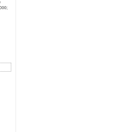
и
000;