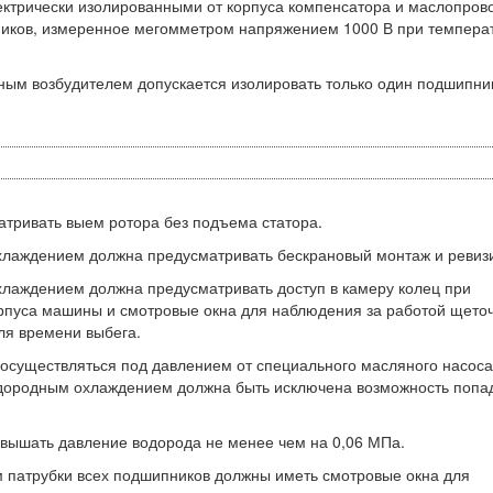
ектрически изолированными от корпуса компенсатора и маслопров
ников, измеренное мегомметром напряжением 1000 В при темпера
ным возбудителем допускается изолировать только один подшипни
атривать выем ротора без подъема статора.
охлаждением должна предусматривать бескрановый монтаж и ревиз
хлаждением должна предусматривать доступ в камеру колец при
орпуса машины и смотровые окна для наблюдения за работой щето
ля времени выбега.
осуществляться под давлением от специального масляного насоса
одородным охлаждением должна быть исключена возможность попа
евышать давление водорода не менее чем на 0,06 МПа.
м патрубки всех подшипников должны иметь смотровые окна для