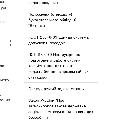
ода.
водопроводные
туре
Положення (стандарту)
бухгалтерського обліку 16
к со
"Витрати"
ГОСТ 25346-89 Единая система
допусков и посадок
ВСН ВК 4-90 Инструкция по
подготовке и работе систем
ию.
хозяйственно-питьевого
водоснабжения в чрезвычайных
ситуациях
чного
Господарський кодекс України
.
дания
Закон України "Про
загальнообов'язкове державне
соціальне страхування на випадок
безробіття"