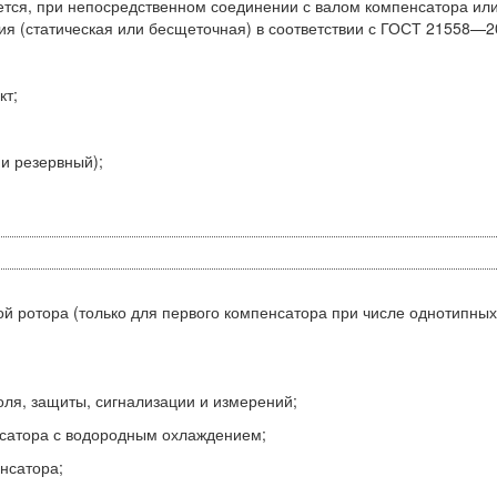
еется, при непосредственном соединении с валом компенсатора ил
я (статическая или бесщеточная) в соответствии с ГОСТ 21558—2
кт;
и резервный);
й ротора (только для первого компенсатора при числе однотипных
оля, защиты, сигнализации и измерений;
сатора с водородным охлаждением;
нсатора;