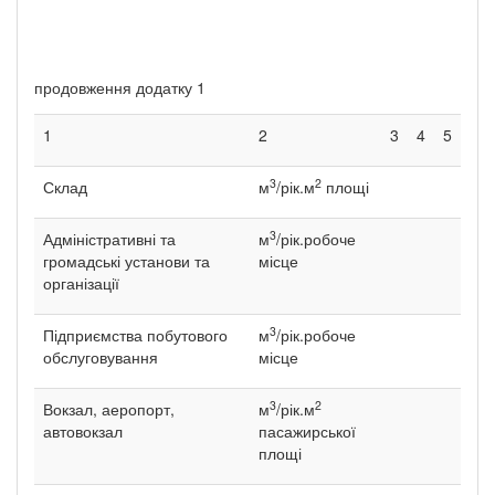
продовження додатку 1
1
2
3
4
5
3
2
Склад
м
/рік.м
площі
3
Адміністративні та
м
/рік.робоче
громадські установи та
місце
організації
3
Підприємства побутового
м
/рік.робоче
обслуговування
місце
3
2
Вокзал, аеропорт,
м
/рік.м
автовокзал
пасажирської
площі