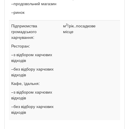
–продовольчий магазин
–ринок
3
Підприємства
м
/рік..посадкове
громадського
місце
харчування:
Ресторан:
–з відбором харчових
відходів
–без відбору харчових
відходів
Кафе, їдальня:
–з відбором харчових
відходів
–без відбору харчових
відходів