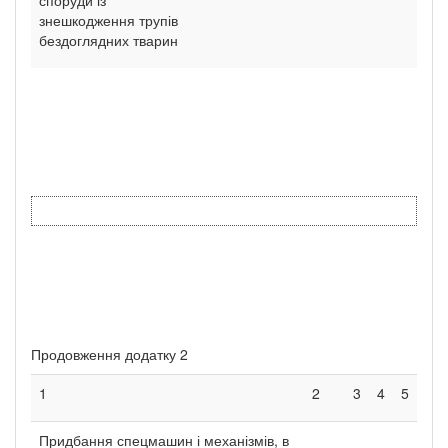
знешкодження трупів
бездоглядних тварин
Продовження додатку 2
1
2
3
4
5
Придбання спецмашин і механізмів, в