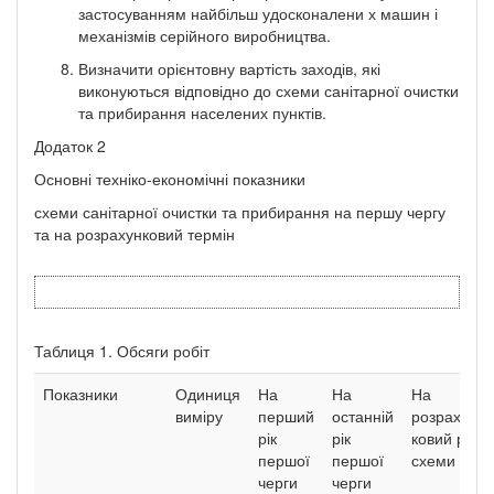
застосуванням найбільш удосконалени х машин і
механізмів серійного виробництва.
Визначити орієнтовну вартість заходів, які
виконуються відповідно до схеми санітарної очистки
та прибирання населених пунктів.
Додаток 2
Основні техніко-економічні показники
схеми санітарної очистки та прибирання на першу чергу
та на розрахунковий термін
Таблиця 1. Обсяги робіт
Показники
Одиниця
На
На
На
виміру
перший
останній
розрахун-
рік
рік
ковий рік
першої
першої
схеми
черги
черги