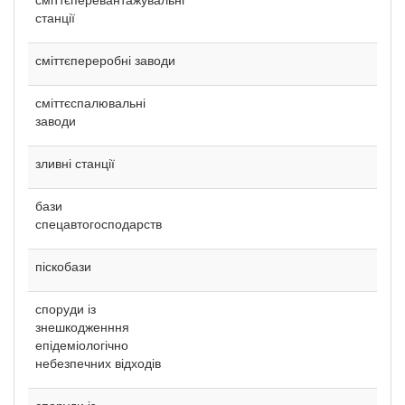
станції
сміттєпереробні заводи
сміттєспалювальні
заводи
зливні станції
бази
спецавтогосподарств
піскобази
споруди із
знешкодженння
епідеміологічно
небезпечних відходів
споруди із