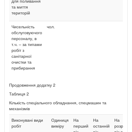
для поливання
та миття
територій
Чисельність
чол.
обслуговуючого
персоналу, в
т.ч. – за типами
робіт з
санітарної
очистки та
прибирання
Продовження додатку 2
Таблиця 2
Кількість спеціального обладнання, спецмашин та
механізмів
Виконувані види
Одиниця
На
На
На
робіт
виміру
перший
останній
розрахун
рік
рік
рік схем