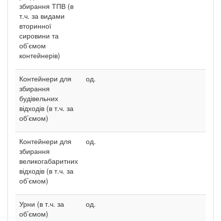
збирання ТПВ (в
т.ч. за видами
вторинної
сировини та
об’ємом
контейнерів)
Контейнери для
од.
збирання
будівельних
відходів (в т.ч. за
об’ємом)
Контейнери для
од.
збирання
великогабаритних
відходів (в т.ч. за
об’ємом)
Урни (в т.ч. за
од.
об’ємом)