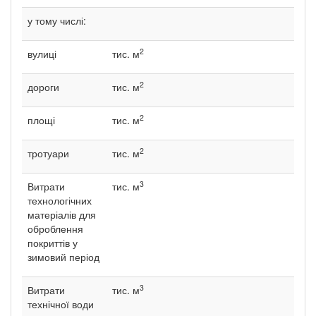
у тому числі:
2
вулиці
тис. м
2
дороги
тис. м
2
площі
тис. м
2
тротуари
тис. м
3
Витрати
тис. м
технологічних
матеріалів для
оброблення
покриттів у
зимовий період
3
Витрати
тис. м
технічної води