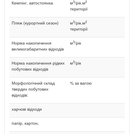
3
2
Кемпінг, автостоянка
м
/рік.м
території
3
2
Пляж (курортний сезон)
м
/рік.м
території
3
Норма накопичення
м
/рік
великогабаритних відходів
3
Норма накопичення рідких
м
/рік
побутових відходів
Морфологічний склад
% за вагою
твердих побутових
відходів:
харчові відходи
папір, картон,