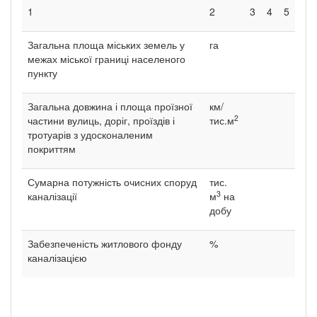
1
2
3
4
5
Загальна площа міських земель у
га
межах міської границі населеного
пункту
Загальна довжина і площа проїзної
км/
2
частини вулиць, доріг, проїздів і
тис.м
тротуарів з удосконаленим
покриттям
Сумарна потужність очисних споруд
тис.
3
каналізації
м
на
добу
Забезпеченість житлового фонду
%
каналізацією