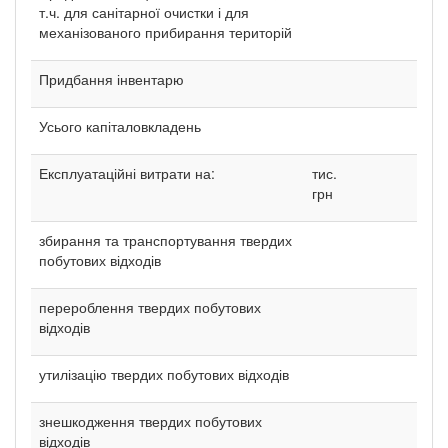
т.ч. для санітарної очистки і для
механізованого прибирання територій
Придбання інвентарю
Усього капіталовкладень
Експлуатаційні витрати на:
тис.
грн
збирання та транспортування твердих
побутових відходів
перероблення твердих побутових
відходів
утилізацію твердих побутових відходів
знешкодження твердих побутових
відходів