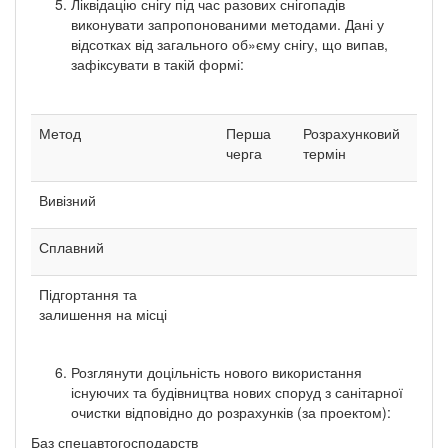
Ліквідацію снігу під час разових снігопадів
виконувати запропонованими методами. Дані у
відсотках від загального об»єму снігу, що випав,
зафіксувати в такій формі:
Метод
Перша
Розрахунковий
черга
термін
Вивізний
Сплавний
Підгортання та
залишення на місці
Розглянути доцільність нового використання
існуючих та будівництва нових споруд з санітарної
очистки відповідно до розрахунків (за проектом):
Баз спецавтогосподарств