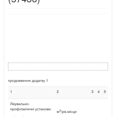
продовження додатку 1
1
2
3
4
5
Лікувально-
профілактичні установи:
3
м
/рік.місце