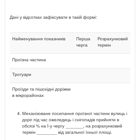
Дані у відсотках зафіксувати в такій формі:
Найменування показників
Перша
Розрахунковий
черга
термін
Проїзна частина
Тротуари
Проїзди та пішохідні доріжки
в мікрорайонах
Механізоване посипання проїзної частини вулиць і
доріг під час ожеледиць і снігопадів прийняти в
обсязі % на I-у чергу _______, на розрахунковий
термін ________ від загальної їхньої площі.