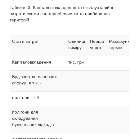
Таблиця 3. Капітальні вкладення та експлуатаційні
витрати схеми санітарної очистки та прибирання
територій
Статті витрат
Одиниці
Перша
Розрахунковий
виміру
черга
термін
Капіталовкладення
тис. грн
Будівництво основних
споруд, в т.ч. -
полігони ТПВ
полігони для
складування
будівельних відходів
сміттєперевантажувальні