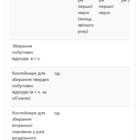
першої
першої
черги
черги
(кінець
звітного
року)
Збирання
побутових
відходів, в т.ч.
Контейнери для
од.
збирання твердих
побутових
відходів (в т.ч. за
об’ємом)
Контейнери для
од
збирання
вторинної
сировини у разі
роздільного