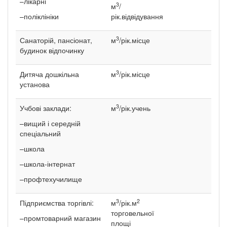
–лікарні
3
м
/
–поліклініки
рік.відвідування
3
Санаторій, пансіонат,
м
/рік.місце
будинок відпочинку
3
Дитяча дошкільна
м
/рік.місце
установа
3
Учбові заклади:
м
/рік.учень
–вищий і середній
спеціальний
–школа
–школа-інтернат
–профтехучилище
3
2
Підприємства торгівлі:
м
/рік.м
торговельної
–промтоварний магазин
площі