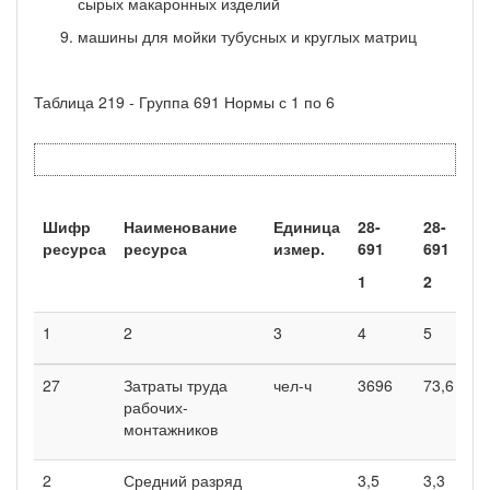
сырых макаронных изделий
машины для мойки тубусных и круглых матриц
Таблица 219 - Группа 691 Нормы с 1 по 6
Шифр
Наименование
Единица
28-
28-
2
ресурса
ресурса
измер.
691
691
6
1
2
3
1
2
3
4
5
6
27
Затраты труда
чел-ч
3696
73,6
2
рабочих-
монтажников
2
Средний разряд
3,5
3,3
3