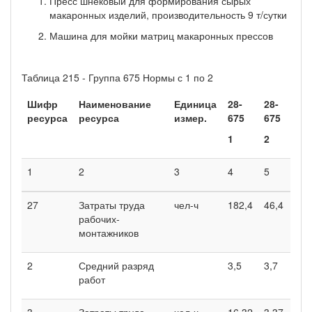
Пресс шнековый для формирования сырых
макаронных изделий, производительность 9 т/сутки
Машина для мойки матриц макаронных прессов
Таблица 215 - Группа 675 Нормы с 1 по 2
Шифр
Наименование
Единица
28-
28-
ресурса
ресурса
измер.
675
675
1
2
1
2
3
4
5
27
Затраты труда
чел-ч
182,4
46,4
рабочих-
монтажников
2
Средний разряд
3,5
3,7
работ
3
Затраты труда
чел-ч
16,32
3,37