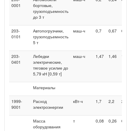
0001
бортовые,
грузоподъемность
до 3 т
203-
Автопогрузчики,
маш-ч
0,7
0,67
0,74
0101
грузоподъемность
5 т
203-
Лебедки
маш-ч
1,47
1,46
1,49
0401
электрические,
тяговое усилие до
5,79 кН [0,59 т]
Материалы
1999-
Расход
кВт-ч
1,7
2,2
2,2
9001
электроэнергии
Масса
т
0,08
0,26
0,6
оборудования