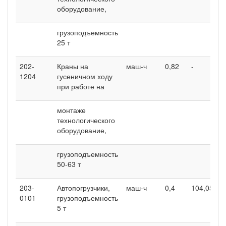
оборудование,
грузоподъемность
25 т
202-
Краны на
маш-ч
0,82
-
-
1204
гусеничном ходу
при работе на
монтаже
технологического
оборудование,
грузоподъемность
50-63 т
203-
Автопогрузчики,
маш-ч
0,4
104,05
9
0101
грузоподъемность
5 т