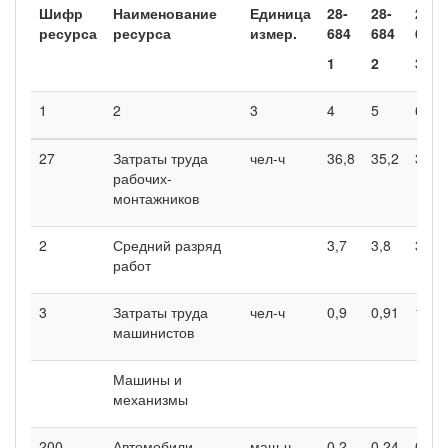
Шифр
Наименование
Единица
28-
28-
28-
ресурса
ресурса
измер.
684
684
684
1
2
3
1
2
3
4
5
6
27
Затраты труда
чел-ч
36,8
35,2
38,4
рабочих-
монтажников
2
Средний разряд
3,7
3,8
3,6
работ
3
Затраты труда
чел-ч
0,9
0,91
1,26
машинистов
Машины и
механизмы
200-
Автомобили
маш-ч
0,2
0,24
0,52