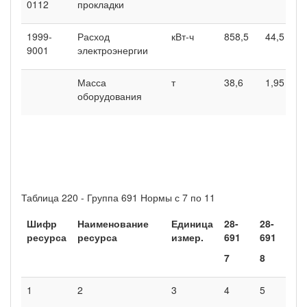
0112
прокладки
1999-
Расход
кВт-ч
858,5
44,5
1
9001
электроэнергии
Масса
т
38,6
1,95
5
оборудования
Таблица 220 - Группа 691 Нормы с 7 по 11
Шифр
Наименование
Единица
28-
28-
2
ресурса
ресурса
измер.
691
691
6
7
8
9
1
2
3
4
5
6