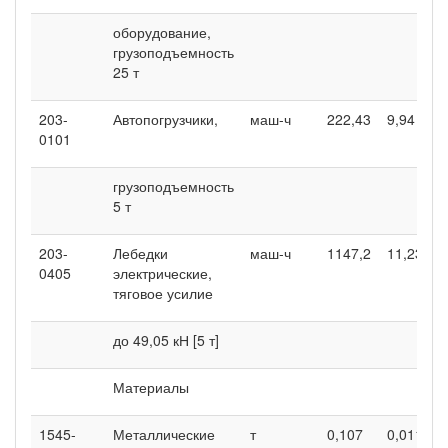
оборудование,
грузоподъемность
25 т
203-
Автопогрузчики,
маш-ч
222,43
9,94
1
0101
грузоподъемность
5 т
203-
Лебедки
маш-ч
1147,2
11,23
4
0405
электрические,
тяговое усилие
до 49,05 кН [5 т]
Материалы
1545-
Металлические
т
0,107
0,011
0