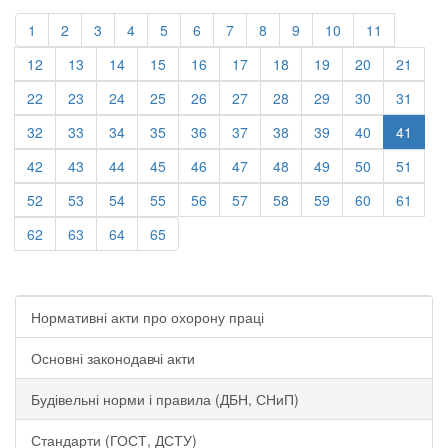
1
2
3
4
5
6
7
8
9
10
11
12
13
14
15
16
17
18
19
20
21
22
23
24
25
26
27
28
29
30
31
32
33
34
35
36
37
38
39
40
41
42
43
44
45
46
47
48
49
50
51
52
53
54
55
56
57
58
59
60
61
62
63
64
65
Нормативні акти про охорону праці
Основні законодавчі акти
Будівельні норми і правила (ДБН, СНиП)
Стандарти (ГОСТ, ДСТУ)