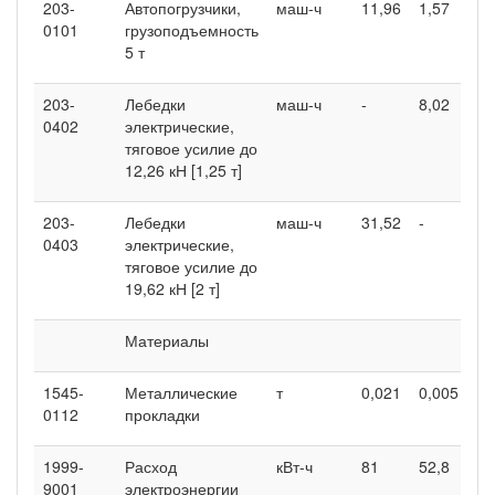
203-
Автопогрузчики,
маш-ч
11,96
1,57
0101
грузоподъемность
5 т
203-
Лебедки
маш-ч
-
8,02
0402
электрические,
тяговое усилие до
12,26 кН [1,25 т]
203-
Лебедки
маш-ч
31,52
-
0403
электрические,
тяговое усилие до
19,62 кН [2 т]
Материалы
1545-
Металлические
т
0,021
0,005
0112
прокладки
1999-
Расход
кВт-ч
81
52,8
9001
электроэнергии