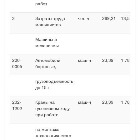
работ
3
Затраты труда
чел-ч
269,21
13,5
2
машинистов
Машины и
механизмы
200-
Автомобили
маш-ч
23,39
1,78
2
0005
бортовые,
грузоподъемность
до 15 т
202-
Краны на
маш-ч
23,39
1,78
2
1202
гусеничном ходу
при работе
на монтаже
технологического