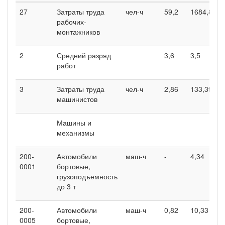
27
Затраты труда
чел-ч
59,2
1684,8
1
рабочих-
монтажников
2
Средний разряд
3,6
3,5
3
работ
3
Затраты труда
чел-ч
2,86
133,39
1
машинистов
Машины и
механизмы
200-
Автомобили
маш-ч
-
4,34
-
0001
бортовые,
грузоподъемность
до 3 т
200-
Автомобили
маш-ч
0,82
10,33
1
0005
бортовые,