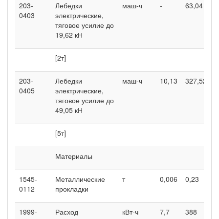
203-
Лебедки
маш-ч
-
63,04
-
0403
электрические,
тяговое усилие до
19,62 кН
[2т]
203-
Лебедки
маш-ч
10,13
327,52
2
0405
электрические,
тяговое усилие до
49,05 кН
[5т]
Материалы
1545-
Металлические
т
0,006
0,23
-
0112
прокладки
1999-
Расход
кВт-ч
7,7
388
8