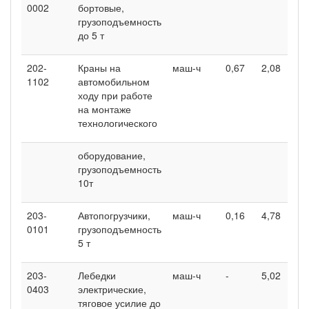
0002
бортовые,
грузоподъемность
до 5 т
202-
Краны на
маш-ч
0,67
2,08
1102
автомобильном
ходу при работе
на монтаже
технологического
оборудование,
грузоподъемность
10т
203-
Автопогрузчики,
маш-ч
0,16
4,78
0101
грузоподъемность
5 т
203-
Лебедки
маш-ч
-
5,02
0403
электрические,
тяговое усилие до