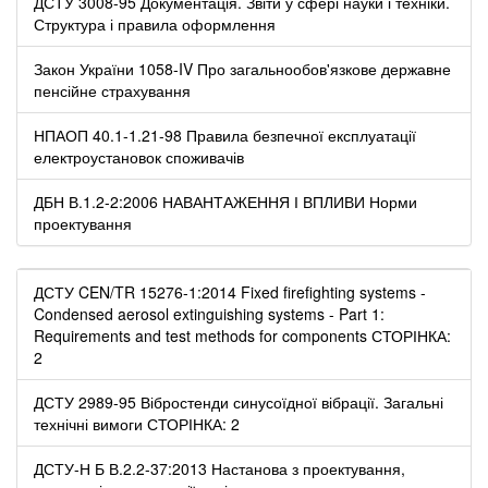
ДСТУ 3008-95 Документація. Звіти у сфері науки і техніки.
Структура і правила оформлення
Закон України 1058-IV Про загальнообов'язкове державне
пенсійне страхування
НПАОП 40.1-1.21-98 Правила безпечної експлуатації
електроустановок споживачів
ДБН В.1.2-2:2006 НАВАНТАЖЕННЯ І ВПЛИВИ Норми
проектування
ДСТУ CEN/TR 15276-1:2014 Fixed firefighting systems -
Condensed aerosol extinguishing systems - Part 1:
Requirements and test methods for components СТОРІНКА:
2
ДСТУ 2989-95 Вібростенди синусоїдної вібрації. Загальні
технічні вимоги СТОРІНКА: 2
ДСТУ-Н Б В.2.2-37:2013 Настанова з проектування,