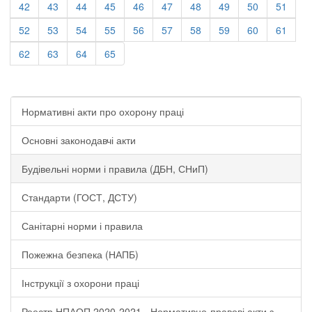
42
43
44
45
46
47
48
49
50
51
52
53
54
55
56
57
58
59
60
61
62
63
64
65
Нормативні акти про охорону праці
Основні законодавчі акти
Будівельні норми і правила (ДБН, СНиП)
Стандарти (ГОСТ, ДСТУ)
Санітарні норми і правила
Пожежна безпека (НАПБ)
Інструкції з охорони праці
Реестр НПАОП 2020-2021 - Нормативно-правові акти з