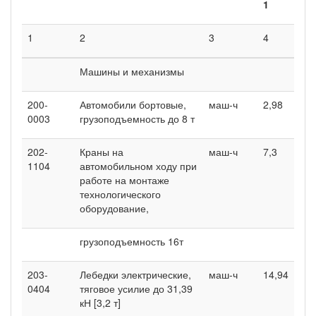
1
1
2
3
4
Машины и механизмы
200-
Автомобили бортовые,
маш-ч
2,98
0003
грузоподъемность до 8 т
202-
Краны на
маш-ч
7,3
1104
автомобильном ходу при
работе на монтаже
технологического
оборудование,
грузоподъемность 16т
203-
Лебедки электрические,
маш-ч
14,94
0404
тяговое усилие до 31,39
кН [3,2 т]