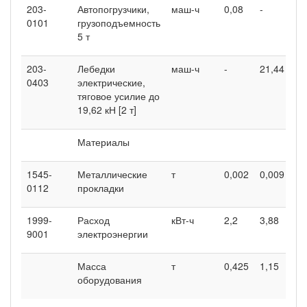
203-
Автопогрузчики,
маш-ч
0,08
-
0101
грузоподъемность
5 т
203-
Лебедки
маш-ч
-
21,44
0403
электрические,
тяговое усилие до
19,62 кН [2 т]
Материалы
1545-
Металлические
т
0,002
0,009
0112
прокладки
1999-
Расход
кВт-ч
2,2
3,88
9001
электроэнергии
Масса
т
0,425
1,15
оборудования