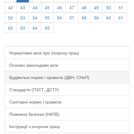
42
43
44
45
46
47
48
49
50
51
52
53
54
55
56
57
58
59
60
61
62
63
64
65
Нормативні акти про охорону праці
Основні законодавчі акти
Будівельні норми і правила (ДБН, СНиП)
Стандарти (ГОСТ, ДСТУ)
Санітарні норми і правила
Пожежна безпека (НАПБ)
Інструкції з охорони праці