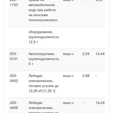
1103
автомобильном
ходу при работе
на монтаже
технологического
оборудование,
грузоподъемность
12,5 т
203-
Автопогрузчики,
маш-ч
2,34
14,44
0101
грузоподъемность
5 т
203-
Лебедки
маш-ч
2,88
-
0402
электрические,
тяговое усилие до
12,26 кН [1,25 т]
203-
Лебедки
маш-ч
-
14,24
0406
электрические,
тяговое усилие до