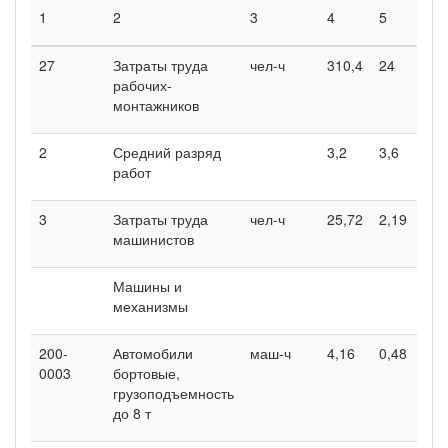
1
2
3
4
5
6
27
Затраты труда
чел-ч
310,4
24
43
рабочих-
монтажников
2
Средний разряд
3,2
3,6
3,
работ
3
Затраты труда
чел-ч
25,72
2,19
27
машинистов
Машины и
механизмы
200-
Автомобили
маш-ч
4,16
0,48
5,
0003
бортовые,
грузоподъемность
до 8 т