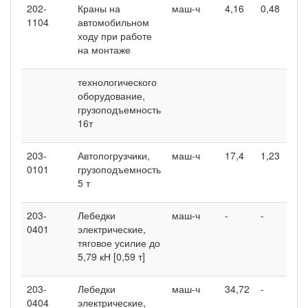
202-
Краны на
маш-ч
4,16
0,48
5,
1104
автомобильном
ходу при работе
на монтаже
технологического
оборудование,
грузоподъемность
16т
203-
Автопогрузчики,
маш-ч
17,4
1,23
16
0101
грузоподъемность
5 т
203-
Лебедки
маш-ч
-
-
61
0401
электрические,
тяговое усилие до
5,79 кН [0,59 т]
203-
Лебедки
маш-ч
34,72
-
-
0404
электрические,