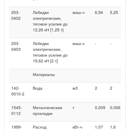
203-
Лебедки
маш-ч
6,94
5,25
-
0402
электрические,
тяговое усилие до
12,26 кН [1,25 т]
203-
Лебедки
маш-ч
-
-
13
0403
электрические,
тяговое усилие до
19,62 кН [2 т]
Материалы
142-
Вода
м3
2
2
3
0010-2
1545-
Металлические
т
0,009
0,006
0,
0112
прокладки
1999-
Расход
кВт-ч
1,07
1,6
26