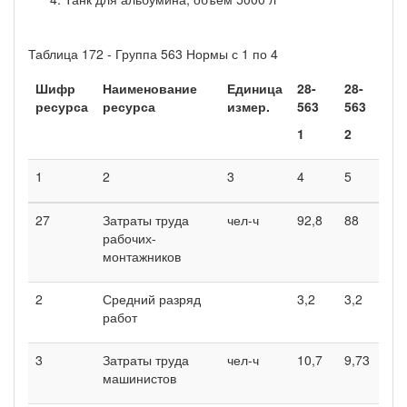
Таблица 172 - Группа 563 Нормы с 1 по 4
Шифр
Наименование
Единица
28-
28-
28
ресурса
ресурса
измер.
563
563
56
1
2
3
1
2
3
4
5
6
27
Затраты труда
чел-ч
92,8
88
84
рабочих-
монтажников
2
Средний разряд
3,2
3,2
3
работ
3
Затраты труда
чел-ч
10,7
9,73
16
машинистов