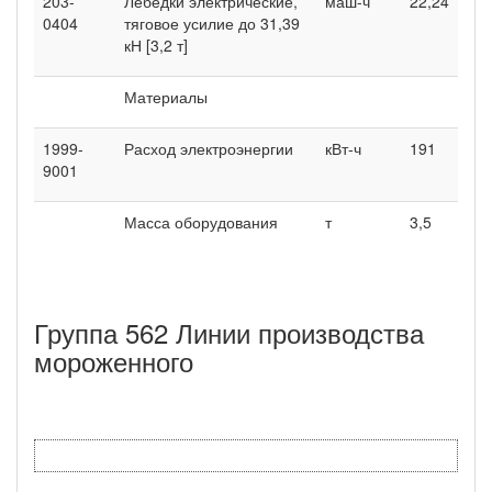
203-
Лебедки электрические,
маш-ч
22,24
0404
тяговое усилие до 31,39
кН [3,2 т]
Материалы
1999-
Расход электроэнергии
кВт-ч
191
9001
Масса оборудования
т
3,5
Группа 562 Линии производства
мороженного