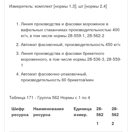
Измеритель: комплект [нормы 1,3]; шт [нормы 2.4]
Линия производства и фасовки мороженое в
вафельных стаканчиках производительностью 400
кг/ч, в том числе нормы 28-559-1, 28-562-2
Автомат фасовочный, производительность 450 кг/ч
Линия производства и фасовки брикетного
мороженного, в том числе нормы 28-536-3, 28-559-
1
Автомат фасовочно-упаковочный,
производительность 60 брикетов/мин
Таблица 171 - Группа 562 Нормы с 1 по 4
Шифр
Наименование
Единица
28-
28-
28
ресурса
ресурса
измер.
562
562
56
1
2
3