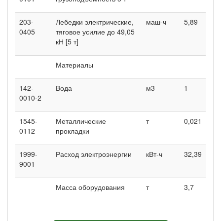
203-
Лебедки электрические,
маш-ч
5,89
0405
тяговое усилие до 49,05
кН [5 т]
Материалы
142-
Вода
м3
1
0010-2
1545-
Металлические
т
0,021
0112
прокладки
1999-
Расход электроэнергии
кВт-ч
32,39
9001
Масса оборудования
т
3,7