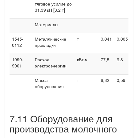
тяговое усилие до
31,39 кН [3,2 т]
Материалы
1545-
Металлические
т
0,041
0,005
0,
0112
прокладки
1999-
Расход
кВт-ч
77,5
6,8
62
9001
электроэнергии
Масса
т
6,82
0,59
8,
оборудования
7.11 Оборудование для
производства молочного