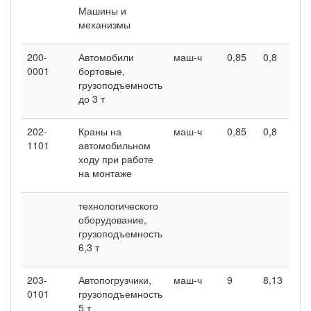
Машины и
механизмы
200-
Автомобили
маш-ч
0,85
0,8
1,
0001
бортовые,
грузоподъемность
до 3 т
202-
Краны на
маш-ч
0,85
0,8
1,
1101
автомобильном
ходу при работе
на монтаже
технологического
оборудование,
грузоподъемность
6,3 т
203-
Автопогрузчики,
маш-ч
9
8,13
13
0101
грузоподъемность
5 т