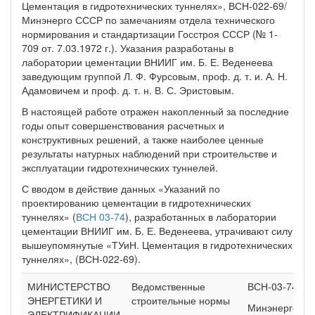
Цементация в гидротехнических туннелях», ВСН-022-69/
Минэнерго СССР по замечаниям отдела технического
нормирования и стандартизации Госстроя СССР (№ 1-
709 от. 7.03.1972 г.). Указания разработаны в
лаборатории цементации ВНИИГ им. Б. Е. Веденеева
заведующим группой Л. Ф. Фурсовым, проф. д. т. и. А. Н.
Адамовичем и проф. д. т. н. В. С. Эристовым.
В настоящей работе отражен накопленный за последние
годы опыт совершенствования расчетных и
конструктивных решений, а также наиболее ценные
результаты натурных наблюдений при строительстве и
эксплуатации гидротехнических туннелей.
С вводом в действие данных «Указаний по
проектированию цементации в гидротехнических
туннелях» (
ВСН 03-74
), разработанных в лаборатории
цементации ВНИИГ им. Б. Е. Веденеева, утрачивают силу
вышеупомянутые «ТУиН. Цементация в гидротехнических
туннелях», (ВСН-022-69).
МИНИСТЕРСТВО
Ведомственные
ВСН-03-74
ЭНЕРГЕТИКИ И
строительные нормы
Минэнерго
ЭЛЕКТРИФИКАЦИИ