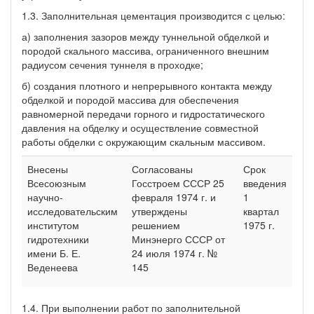
1.3. Заполнительная цементация производится с целью:
а) заполнения зазоров между туннельной обделкой и
породой скального массива, ограниченного внешним
радиусом сечения туннеля в проходке;
б) создания плотного и непрерывного контакта между
обделкой и породой массива для обеспечения
равномерной передачи горного и гидростатического
давления на обделку и осуществление совместной
работы обделки с окружающим скальным массивом.
Внесены
Согласованы
Срок
Всесоюзным
Госстроем СССР 25
введения
научно-
февраля 1974 г. и
1
исследовательским
утверждены
квартал
институтом
решением
1975 г.
гидротехники
Минэнерго СССР от
имени Б. Е.
24 июля 1974 г. №
Веденеева
145
1.4. При выполнении работ по заполнительной