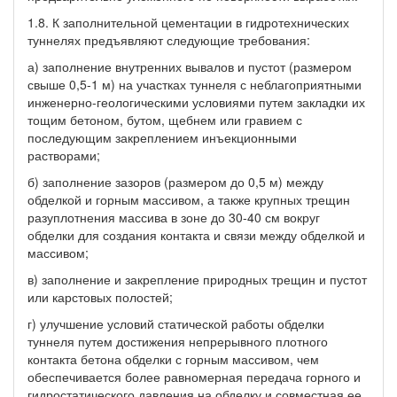
1.8. К заполнительной цементации в гидротехнических
туннелях предъявляют следующие требования:
а) заполнение внутренних вывалов и пустот (размером
свыше 0,5-1 м) на участках туннеля с неблагоприятными
инженерно-геологическими условиями путем закладки их
тощим бетоном, бутом, щебнем или гравием с
последующим закреплением инъекционными
растворами;
б) заполнение зазоров (размером до 0,5 м) между
обделкой и горным массивом, а также крупных трещин
разуплотнения массива в зоне до 30-40 см вокруг
обделки для создания контакта и связи между обделкой и
массивом;
в) заполнение и закрепление природных трещин и пустот
или карстовых полостей;
г) улучшение условий статической работы обделки
туннеля путем достижения непрерывного плотного
контакта бетона обделки с горным массивом, чем
обеспечивается более равномерная передача горного и
гидростатического давления на обделку и совместная ее