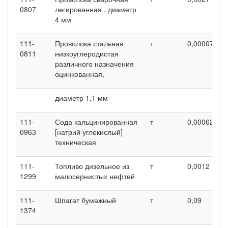
0807
легированная , диаметр
4 мм
111-
Проволока стальная
т
0,00007
0
0811
низкоуглеродистая
различного назначения
оцинкованная,
диаметр 1,1 мм
111-
Сода кальцинированная
т
0,00062
0
0963
[натрий углекислый]
техническая
111-
Топливо дизельное из
т
0,0012
0
1299
малосернистых нефтей
111-
Шпагат бумажный
т
0,09
0
1374