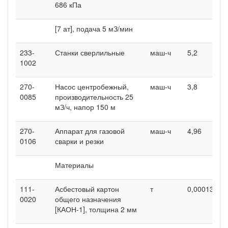
686 кПа
[7 ат], подача 5 мЗ/мин
233-
Станки сверлильные
маш-ч
5,2
1
1002
270-
Насос центробежный,
маш-ч
3,8
0
0085
производительность 25
мЗ/ч, напор 150 м
270-
Аппарат для газовой
маш-ч
4,96
1
0106
сварки и резки
Материалы
111-
Асбестовый картон
т
0,00013
0
0020
общего назначения
[КАОН-1], толщина 2 мм