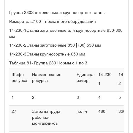
Группа 230Заготовочные и крупносортные станы
Измеритель:100 т прокатного оборудования
14-230-1Станы заготовочные или крупносортные 950-800
мм
14-230-2Станы заготовочные 850 [730] 530 мм
14-230-3Станы крупносортные 650 мм
Таблица 81- Группа 230 Нормы с 1 по 3
Шифр
Наименование
Единица
14-230
14-230
ресурса
ресурса
измер.
1
2
1
2
3
4
5
27
Затраты труда
чел-ч
480
320
рабочих-
монтажников