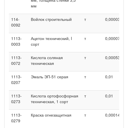
мм
114-
Войлок строительный
т
0,00003
0
0092
1113-
Ацетон технический, I
т
0,00007
0
0003
сорт
1113-
Кислота соляная
т
0,00053
0
0072
техническая
1113-
Эмаль ЭП-51 серая
т
0,01
0
0207
1113-
Кислота ортофосфорная
т
0,01
0
0273
техническая, 1 сорт
1113-
Краска огнезащитная
т
0,00014
0
0279