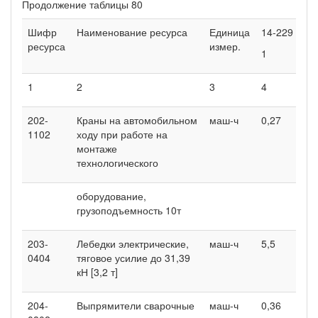
Продолжение таблицы 80
Шифр
Наименование ресурса
Единица
14-229
1
ресурса
измер.
1
2
1
2
3
4
5
202-
Краны на автомобильном
маш-ч
0,27
0
1102
ходу при работе на
монтаже
технологического
оборудование,
грузоподъемность 10т
203-
Лебедки электрические,
маш-ч
5,5
1
0404
тяговое усилие до 31,39
кН [3,2 т]
204-
Выпрямители сварочные
маш-ч
0,36
0