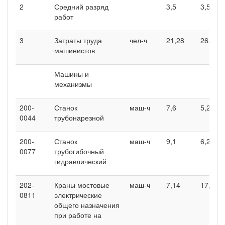
2
Средний разряд
3,5
3,5
работ
3
Затраты труда
чел-ч
21,28
26,8
машинистов
Машины и
механизмы
200-
Станок
маш-ч
7,6
5,2
0044
трубонарезной
200-
Станок
маш-ч
9,1
6,2
0077
трубогибочный
гидравлический
202-
Краны мостовые
маш-ч
7,14
17,54
0811
электрические
общего назначения
при работе на