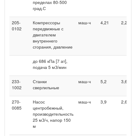
пределах 80-500
град.С
205-
Компрессоры
маш-ч
4,21
2,22
0102
передвижные с
двигателем
внутреннего
сгорания, давление
до 686 кПа [7 ат],
подача 5 мЗ/мин
233-
Станки
маш-ч
5,2
3,6
1002
сверлильные
270-
Насос
маш-ч
3,9
2,6
0085
центробежный,
производительность
25 мЗ/ч, напор 150
м