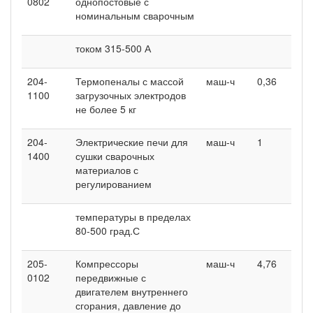
0802
однопостовые с
номинальным сварочным
током 315-500 А
204-
Термопеналы с массой
маш-ч
0,36
0
1100
загрузочных электродов
не более 5 кг
204-
Электрические печи для
маш-ч
1
1
1400
сушки сварочных
материалов с
регулированием
температуры в пределах
80-500 град.С
205-
Компрессоры
маш-ч
4,76
2
0102
передвижные с
двигателем внутреннего
сгорания, давление до