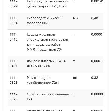
111-
Керосин для технических
т
0,00145
0
0322
целей, марка КТ-1, КТ-2
111-
Кислород технический
мЗ
2,48
0
0324
газообразный
111-
Краска масляная
т
0,00001
0
0415
специальная густотертая
для наружных работ
МА-011 защитная 734
111-
Лак бакелитовый ЛБС-4,
т
0,00011
0
0491
ЛБС-5 ЛБС-29
111-
Мыло твердое
шт
0,32
0
0623
хозяйственное 72%
111-
Олифа комбинированная
т
0,00008
0
0628
К-3
111-
Проволока сварочная
т
0,0027
0