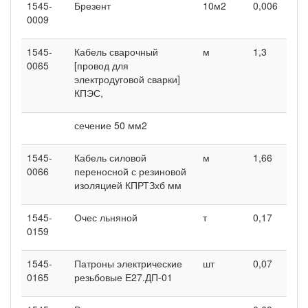
1545-
Брезент
10м2
0,006
0
0009
1545-
Кабель сварочный
м
1,3
0
0065
[провод для
электродуговой сварки]
КПЭС,
сечение 50 мм2
1545-
Кабель силовой
м
1,66
0
0066
переносной с резиновой
изоляцией КПРТЗхб мм
1545-
Очес льняной
т
0,17
0
0159
1545-
Патроны электрические
шт
0,07
0
0165
резьбовые Е27.ДП-01