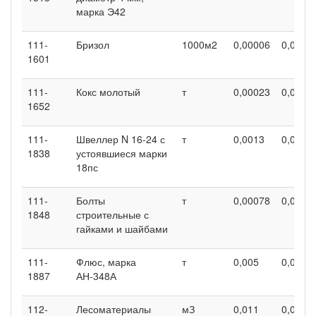
марка Э42
111-
Бризол
1000м2
0,00006
0,0000
1601
111-
Кокс молотый
т
0,00023
0,0002
1652
111-
Швеллер N 16-24 с
т
0,0013
0,0013
1838
устоявшиеся марки
18пс
111-
Болты
т
0,00078
0,0007
1848
строительные с
гайками и шайбами
111-
Флюс, марка
т
0,005
0,005
1887
АН-348А
112-
Лесоматериалы
мЗ
0,011
0,011