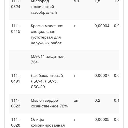
111-
Кислород
мЗ
1,5
1,5
0324
технический
газообразный
111-
Краска масляная
т
0,00004
0,0000
0415
специальная
густотертая для
наружных работ
МА-011 защитная
734
111-
Лак бакелитовый
т
0,00007
0,0000
0491
ЛБС-4, ЛБС-5,
ЛБС-29
111-
Мыло твердое
шт
0,2
0,12
0623
хозяйственное 72%
111-
Олифа
т
0,00005
0,0000
0628
комбинированная