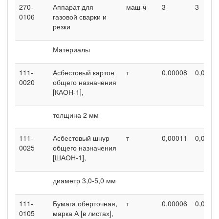
270-
Аппарат для
маш-ч
3
3
0106
газовой сварки и
резки
Материалы
111-
Асбестовый картон
т
0,00008
0,0000
0020
общего назначения
[КАОН-1],
толщина 2 мм
111-
Асбестовый шнур
т
0,00011
0,0001
0025
общего назначения
[ШАОН-1],
диаметр 3,0-5,0 мм
111-
Бумага оберточная,
т
0,00006
0,0000
0105
марка А [в листах],