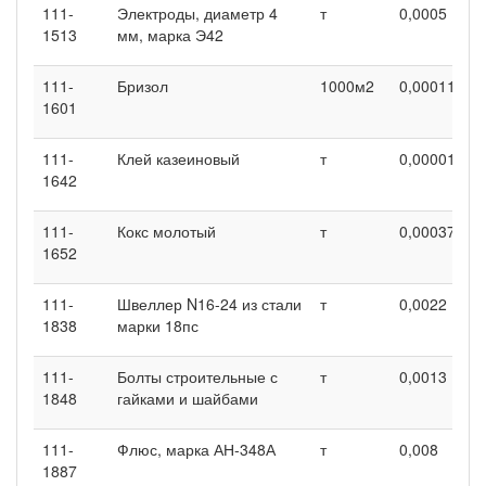
111-
Электроды, диаметр 4
т
0,0005
0
1513
мм, марка Э42
111-
Бризол
1000м2
0,00011
0
1601
111-
Клей казеиновый
т
0,00001
-
1642
111-
Кокс молотый
т
0,00037
0
1652
111-
Швеллер N16-24 из стали
т
0,0022
0
1838
марки 18пс
111-
Болты строительные с
т
0,0013
0
1848
гайками и шайбами
111-
Флюс, марка АН-348А
т
0,008
0
1887