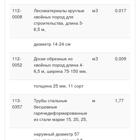
112-
Лесоматериалы круглые
мЗ
0,017
0
0008
хвойных пород для
строительства, длина 3-
6,5 м,
диаметр 14-24 см
112-
Доски обрезные из
мЗ
0,009
0
0052
хвойных пород длина 4-
6,5 м, ширина 75-150 мм,
толщина 25 мм, 11 сорт
113-
Трубы стальные
м
1,77
0
0357
бесшовные
гарячедеформированные
из стали марки 15, 20, 25,
наружный диаметр 57
мм, толщина стенки 3,5