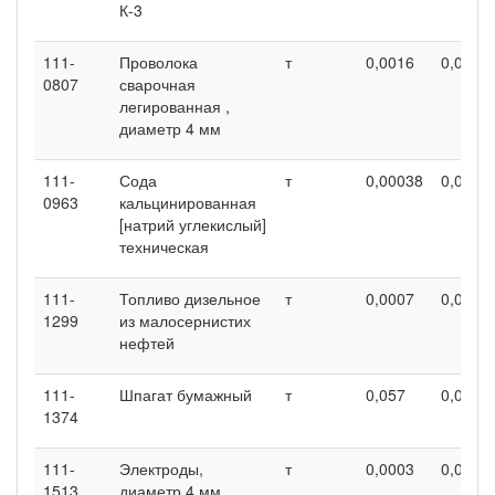
К-3
111-
Проволока
т
0,0016
0,0016
0807
сварочная
легированная ,
диаметр 4 мм
111-
Сода
т
0,00038
0,0003
0963
кальцинированная
[натрий углекислый]
техническая
111-
Топливо дизельное
т
0,0007
0,0007
1299
из малосернистих
нефтей
111-
Шпагат бумажный
т
0,057
0,057
1374
111-
Электроды,
т
0,0003
0,0003
1513
диаметр 4 мм,