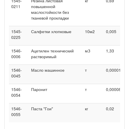
1545-
Резина листовая
кг
0,69
0
0211
повышенной
маслостойкости без
тканевой прокладки
1545-
Салфетки хлопковые
10м2
0,005
0
0225
1546-
Ацетилен технический
мЗ
1,33
0
0006
растворимый
1546-
Масло машинное
т
0,00001
-
0045
1546-
Паронит
т
0,00008
0
0054
1546-
Паста "Гои"
кг
0,02
0
0055