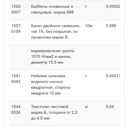
1522-
Баббиты оловянные и
т
0,00002
0
0007
свинцовые, марка Б88
1537-
Канат двойного свивания,
10м
0,086
0
0109
тип ТК, без покрытия, из
проволоки марки В,
маркировочная группа
1570 Н/мм2 и менее,
диаметр 15,5 мм
1541-
Набивка сальника
т
0,00017
0
0043
водяного насоса
квадратная, сторона
квадрата 12 мм
1544-
Текстолит листовой,
кг
0,04
0
0026
марка Б, толщина от 2,2
до 4,5 мм