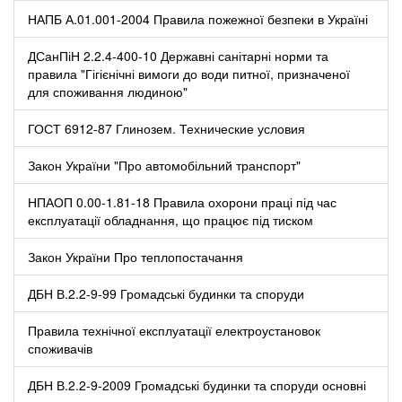
НАПБ А.01.001-2004 Правила пожежної безпеки в Україні
ДСанПіН 2.2.4-400-10 Державні санітарні норми та
правила "Гігієнічні вимоги до води питної, призначеної
для споживання людиною"
ГОСТ 6912-87 Глинозем. Технические условия
Закон України "Про автомобільний транспорт"
НПАОП 0.00-1.81-18 Правила охорони праці під час
експлуатації обладнання, що працює під тиском
Закон України Про теплопостачання
ДБН В.2.2-9-99 Громадські будинки та споруди
Правила технічної експлуатації електроустановок
споживачів
ДБН В.2.2-9-2009 Громадські будинки та споруди основні