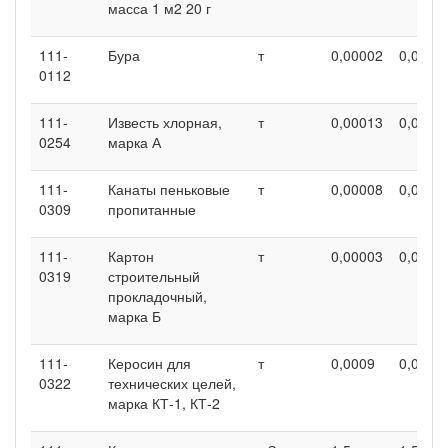
масса 1 м2 20 г
111-
Бура
т
0,00002
0,0000
0112
111-
Известь хлорная,
т
0,00013
0,0001
0254
марка А
111-
Канаты пеньковые
т
0,00008
0,0000
0309
пропитанные
111-
Картон
т
0,00003
0,0000
0319
строительный
прокладочный,
марка Б
111-
Керосин для
т
0,0009
0,0009
0322
технических целей,
марка КТ-1, КТ-2