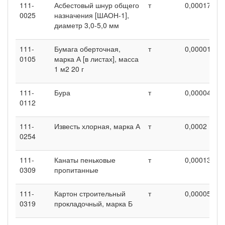
111-
Асбестовый шнур общего
т
0,00017
0
0025
назначения [ШАОН-1],
диаметр 3,0-5,0 мм
111-
Бумага оберточная,
т
0,00001
0
0105
марка А [в листах], масса
1 м2 20 г
111-
Бура
т
0,00004
0
0112
111-
Известь хлорная, марка А
т
0,0002
0
0254
111-
Канаты пеньковые
т
0,00013
0
0309
пропитанные
111-
Картон строительный
т
0,00005
0
0319
прокладочный, марка Б