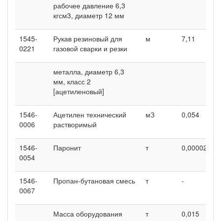
рабочее давление 6,3
кгсм3, диаметр 12 мм
1545-
Рукав резиновый для
м
7,11
0
0221
газовой сварки и резки
металла, диаметр 6,3
мм, класс 2
[ацетиленовый]
1546-
Ацетилен технический
мЗ
0,054
-
0006
растворимый
1546-
Паронит
т
0,00002
0
0054
1546-
Пропан-бутановая смесь
т
-
0
0067
Масса оборудования
т
0,015
0