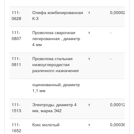
111-
Олифа комбинированная
т
0,00002
0
0628
К-3
111-
Проволока сварочная
т
-
0
0807
легированная , диаметр
4 мм
111-
Проволока стальная
т
-
0
0811
низкоуглеродистая
различного назначения
оцинкованный, диаметр
1,1 мм
111-
Электроды, диаметр 4
т
0,00012
0
1513
мм, марка Э42
111-
Кокс молотый
т
0,00036
0
1652