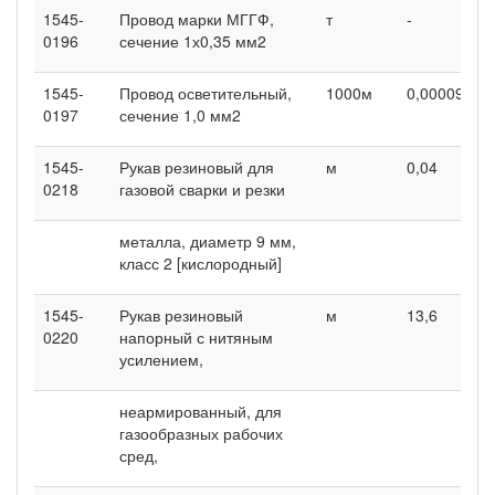
1545-
Провод марки МГГФ,
т
-
0
0196
сечение 1х0,35 мм2
1545-
Провод осветительный,
1000м
0,00009
0
0197
сечение 1,0 мм2
1545-
Рукав резиновый для
м
0,04
0
0218
газовой сварки и резки
металла, диаметр 9 мм,
класс 2 [кислородный]
1545-
Рукав резиновый
м
13,6
0
0220
напорный с нитяным
усилением,
неармированный, для
газообразных рабочих
сред,