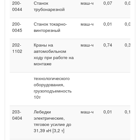
200-
Станок
маш-ч
0,07
0,08
0044
трубонарезной
200-
Станок токарно-
маш-ч
0,01
0,02
0045
винторезный
202-
Краны на
маш-ч
0,74
0,32
1102
автомобильном
ходу при работе на
монтаже
технологического
оборудования,
грузоподъемность
10т
203-
Лебедки
маш-ч
0,01
0,19
0404
электрические,
тяговое усилие до
31,39 кН [3,2 т]