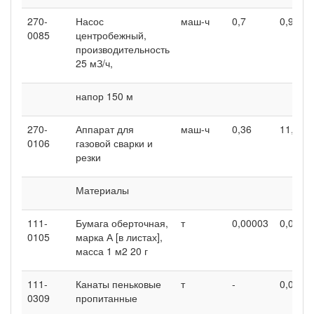
270-
Насос
маш-ч
0,7
0,91
0085
центробежный,
производительность
25 мЗ/ч,
напор 150 м
270-
Аппарат для
маш-ч
0,36
11,44
0106
газовой сварки и
резки
Материалы
111-
Бумага оберточная,
т
0,00003
0,0002
0105
марка А [в листах],
масса 1 м2 20 г
111-
Канаты пеньковые
т
-
0,0003
0309
пропитанные