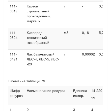
111-
Картон
т
-
0,0002
0319
строительный
прокладочный,
марка Б
111-
Кислород
мЗ
0,18
5,72
0324
технический
газообразный
111-
Лак бакелитовый
т
0,00002
0,0000
0491
ЛБС-4, ЛБС-5, ЛБС-
-29
Окончание таблицы 79
Шифр
Наименование ресурса
Единица
14-220
1
ресурса
измер.
19
2
1
2
3
4
5