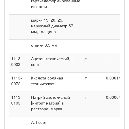
гарячедеформированные
из стали
марки 15, 20, 25,
наружный диаметр 57
мм, толщина
стенки 3,5 мм
1113-
Ацетон технический, I
т
-
0
0003
сорт
1113-
Кислота соляная
т
0,00014
0
0072
техническая
1113-
Натрий азотокислый
т
0,00004
0
0103
[нитрит натрия] в
растворе, марка
А, I сорт