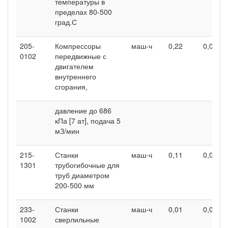
температуры в
пределах 80-500
град.С
205-
Компрессоры
маш-ч
0,22
0,08
0102
передвижные с
двигателем
внутреннего
сгорания,
давление до 686
кПа [7 ат], подача 5
мЗ/мин
215-
Станки
маш-ч
0,11
0,08
1301
трубогибочные для
труб диаметром
200-500 мм
233-
Станки
маш-ч
0,01
0,02
1002
сверлильные