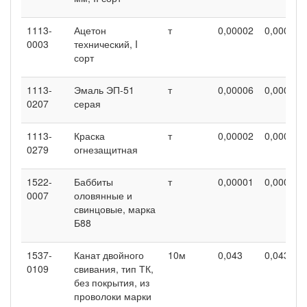
1113-
Ацетон
т
0,00002
0,00002
0003
технический, I
сорт
1113-
Эмаль ЭП-51
т
0,00006
0,00006
0207
серая
1113-
Краска
т
0,00002
0,00002
0279
огнезащитная
1522-
Баббиты
т
0,00001
0,00001
0007
оловянные и
свинцовые, марка
Б88
1537-
Канат двойного
10м
0,043
0,043
0109
свивания, тип ТК,
без покрытия, из
проволоки марки