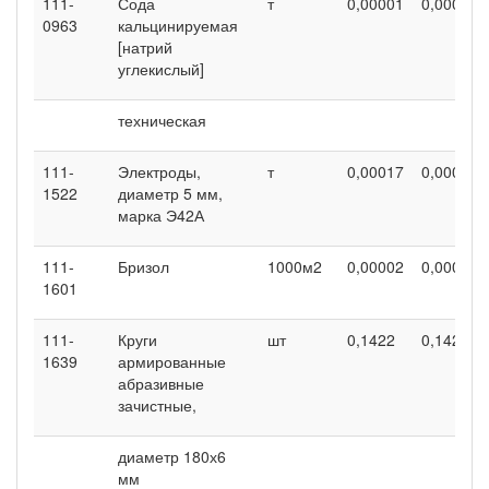
111-
Сода
т
0,00001
0,00001
0963
кальцинируемая
[натрий
углекислый]
техническая
111-
Электроды,
т
0,00017
0,00017
1522
диаметр 5 мм,
марка Э42А
111-
Бризол
1000м2
0,00002
0,00002
1601
111-
Круги
шт
0,1422
0,1422
1639
армированные
абразивные
зачистные,
диаметр 180х6
мм