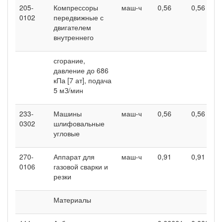
205-
Компрессоры
маш-ч
0,56
0,56
0102
передвижные с
двигателем
внутреннего
сгорание,
давление до 686
кПа [7 ат], подача
5 мЗ/мин
233-
Машины
маш-ч
0,56
0,56
0302
шлифовальные
угловые
270-
Аппарат для
маш-ч
0,91
0,91
0106
газовой сварки и
резки
Материалы