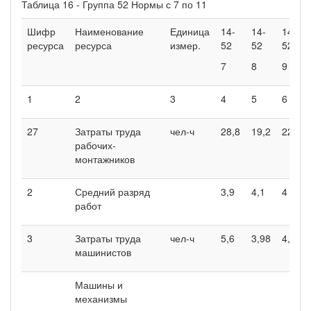
Таблица 16 - Группа 52 Нормы с 7 по 11
Шифр
Наименование
Единица
14-
14-
14-
ресурса
ресурса
измер.
52
52
52
7
8
9
1
2
3
4
5
6
27
Затраты труда
чел-ч
28,8
19,2
22,4
рабочих-
монтажников
2
Средний разряд
3,9
4,1
4
работ
3
Затраты труда
чел-ч
5,6
3,98
4,51
машинистов
Машины и
механизмы