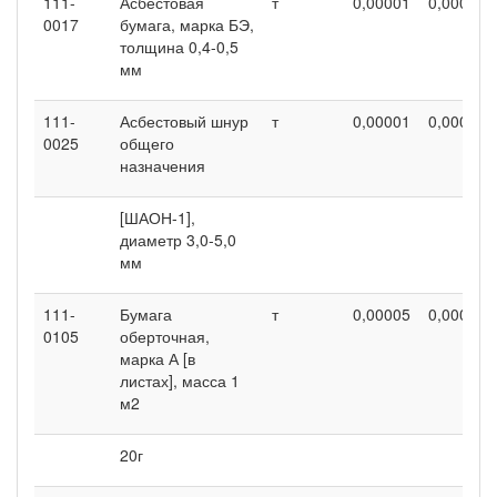
111-
Асбестовая
т
0,00001
0,00001
0017
бумага, марка БЭ,
толщина 0,4-0,5
мм
111-
Асбестовый шнур
т
0,00001
0,00001
0025
общего
назначения
[ШАОН-1],
диаметр 3,0-5,0
мм
111-
Бумага
т
0,00005
0,00005
0105
оберточная,
марка А [в
листах], масса 1
м2
20г