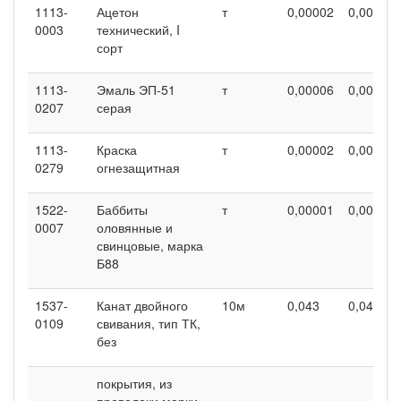
1113-
Ацетон
т
0,00002
0,00002
0003
технический, I
сорт
1113-
Эмаль ЭП-51
т
0,00006
0,00006
0207
серая
1113-
Краска
т
0,00002
0,00002
0279
огнезащитная
1522-
Баббиты
т
0,00001
0,00001
0007
оловянные и
свинцовые, марка
Б88
1537-
Канат двойного
10м
0,043
0,043
0109
свивания, тип ТК,
без
покрытия, из
проволоки марки