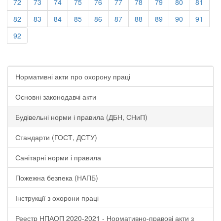
72
73
74
75
76
77
78
79
80
81
82
83
84
85
86
87
88
89
90
91
92
Нормативні акти про охорону праці
Основні законодавчі акти
Будівельні норми і правила (ДБН, СНиП)
Стандарти (ГОСТ, ДСТУ)
Санітарні норми і правила
Пожежна безпека (НАПБ)
Інструкції з охорони праці
Реестр НПАОП 2020-2021 - Нормативно-правові акти з