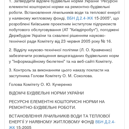
1. Затвердити відомчі будівельні норми України "Ресурсні
елементні кошторисні норми на ремонтно-будівельні
роботи. Встановлення лічильників води та теплової енергії
у наявному житловому фонді,
ВБН Д.2.4-ЖК
15-2005", що
розроблені Київським проектним інститутом підприємств
побутового обслуговування (АТ "Київдіпробут"), погоджені
Держбудом України та схвалені рішенням науково-
технічної ради Комітету від 23 червня 2005 року № 16.
2. Відділу науково-технічної політики (Л. О. Кравченко)
забезпечити розміщення вищезгаданих будівельних норм
у "Інформаційному бюлетені" та на веб-сайті Комітету.
3. Контроль за виконанням цього наказу покласти на
заступника Голови Комітету О. М. Соколова.
Голова Комітету О. Ю. Кучеренко
ВІДОМЧІ БУДІВЕЛЬНІ НОРМИ УКРАЇНИ
РЕСУРСНІ ЕЛЕМЕНТНІ КОШТОРИСНІ НОРМИ НА
РЕМОНТНО-БУДІВЕЛЬНІ РОБОТИ.
ВСТАНОВЛЕННЯ ЛІЧИЛЬНИКІВ ВОДИ ТА ТЕПЛОВОЇ
ЕНЕРГІЇ У НАЯВНОМУ ЖИТЛОВОМУ ФОНДІ
ВБН Д.2.4-
ЖК
15-2005