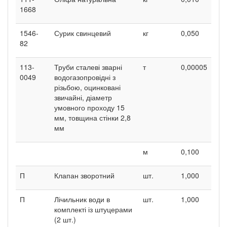
1668
1546-
Сурик свинцевий
кг
0,050
82
113-
Труби сталеві зварні
т
0,00005
0049
водогазопровідні з
різьбою, оцинковані
звичайні, діаметр
умовного проходу 15
мм, товщина стінки 2,8
мм
м
0,100
П
Клапан зворотний
шт.
1,000
П
Лічильник води в
шт.
1,000
комплекті із штуцерами
(2 шт.)