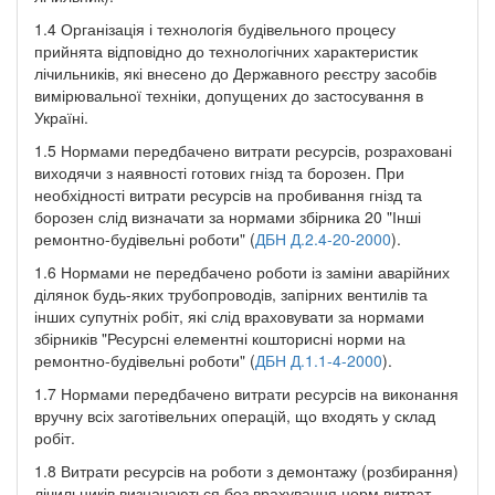
1.4 Організація і технологія будівельного процесу
прийнята відповідно до технологічних характеристик
лічильників, які внесено до Державного реєстру засобів
вимірювальної техніки, допущених до застосування в
Україні.
1.5 Нормами передбачено витрати ресурсів, розраховані
виходячи з наявності готових гнізд та борозен. При
необхідності витрати ресурсів на пробивання гнізд та
борозен слід визначати за нормами збірника 20 "Інші
ремонтно-будівельні роботи" (
ДБН Д.2.4-20-2000
).
1.6 Нормами не передбачено роботи із заміни аварійних
ділянок будь-яких трубопроводів, запірних вентилів та
інших супутніх робіт, які слід враховувати за нормами
збірників "Ресурсні елементні кошторисні норми на
ремонтно-будівельні роботи" (
ДБН Д.1.1-4-2000
).
1.7 Нормами передбачено витрати ресурсів на виконання
вручну всіх заготівельних операцій, що входять у склад
робіт.
1.8 Витрати ресурсів на роботи з демонтажу (розбирання)
лічильників визначаються без врахування норм витрат