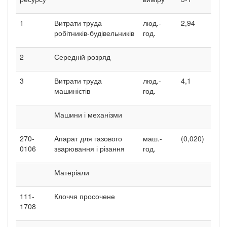
1
Витрати труда
люд.-
2,94
робітників-будівельників
год.
2
Середній розряд
3
Витрати труда
люд.-
4,1
машиністів
год.
Машини і механізми
270-
Апарат для газового
маш.-
(0,020)
0106
зварювання і різання
год.
Матеріали
111-
Клоччя просочене
1708