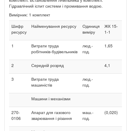
Гідравлічний іспит системи і промивання водою.
Вимірник: 1 комплект
Шифр
Найменування ресурсу
Одиниця
ЖК 15-
ресурсу
виміру
1-1
1
Витрати труда
люд.-
1,65
робітників-будівельників
год.
2
Середній розряд
4,1
3
Витрати труда
люд.-
машиністів
год.
Машини і механізми
270-
Апарат для газового
маш.-
(0,020)
0106
зварювання і різання
год.