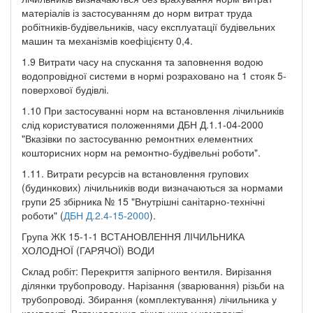
матеріалів із застосуванням до норм витрат труда
робітників-будівельників, часу експлуатації будівельних
машин та механізмів коефіцієнту 0,4.
1.9 Витрати часу на спускання та заповнення водою
водопровідної системи в нормі розраховано на 1 стояк 5-
поверхової будівлі.
1.10 При застосуванні норм на встановлення лічильників
слід користуватися положеннями ДБН Д.1.1-04-2000
"Вказівки по застосуванню ремонтних елементних
кошторисних норм на ремонтно-будівельні роботи".
1.11. Витрати ресурсів на встановлення групових
(будинкових) лічильників води визначаються за нормами
групи 25 збірника № 15 "Внутрішні санітарно-технічні
роботи" (
ДБН Д.2.4-15-2000
).
Група ЖК 15-1-1 ВСТАНОВЛЕННЯ ЛІЧИЛЬНИКА
ХОЛОДНОЇ (ГАРЯЧОЇ) ВОДИ
Склад робіт: Перекриття запірного вентиля. Вирізання
ділянки трубопроводу. Нарізання (зварювання) різьби на
трубопроводі. Збирання (комплектування) лічильника у
комплекті. Встановлення лічильника у комплекті.