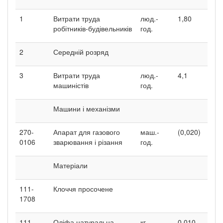
1
Витрати труда
люд.-
1,80
робітників-будівельників
год.
2
Середній розряд
3
Витрати труда
люд.-
4,1
машиністів
год.
Машини і механізми
270-
Апарат для газового
маш.-
(0,020)
0106
зварювання і різання
год.
Матеріали
111-
Клоччя просочене
1708
111-
Оліфа натуральна
кг
0,010