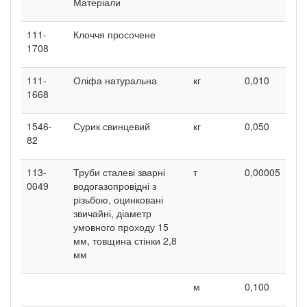
Матеріали
111-
Клоччя просочене
1708
111-
Оліфа натуральна
кг
0,010
1668
1546-
Сурик свинцевий
кг
0,050
82
113-
Труби сталеві зварні
т
0,00005
0049
водогазопровідні з
різьбою, оцинковані
звичайні, діаметр
умовного проходу 15
мм, товщина стінки 2,8
мм
м
0,100