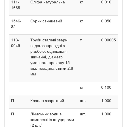
111-
Оліфа натуральна
кг
0,010
1668
1546-
Сурик свинцевий
кг
0,050
82
113-
Труби сталеві зварні
т
0,00005
0049
водогазопровідні з
різьбою, оцинковані
звичайні, діаметр
умовного проходу 15
мм, товщина стінки 2,8
мм
м
0,100
П
Клапан зворотний
шт.
1,000
П
Лічильник води в
шт.
1,000
комплекті із штуцерами
(2 шт.)