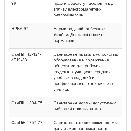
96
правила захисту населення від
впливу електромагнітних
випромінювань.
НРБУ-97
Норми радіаційної безпеки
України. Державні гігієнічні
нормативи.
СанПіН 42-121-
Санитарные правила устройства,
4719-88
оборудования и содержания
общежитии для рабочих,
студентов, учащихся средних
учебных заведений и
профессионально-технических
училищ.
СанПіН 1304-75
Санитарные нормы допустимых
вибраций в жилых домах.
СанПіН 1757-77
Санитарно-гигиенические нормы
допустимой напряженности