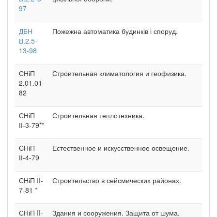
97
ДБН
Пожежна автоматика будинків і споруд.
В.2.5-
13-98
СНіП
Строительная климатология и геофизика.
2.01.01-
82
СНіП
Строительная теплотехника.
ІІ-3-79**
СНіП
Естественное и искусственное освещение.
ІІ-4-79
СНіП II-
Строительство в сейсмических районах.
7-81 *
СНіП II-
Здания и сооружения. Защита от шума.