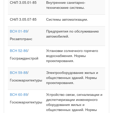
СНіП 3.05.01-85
Внутренние санитарно-
техническиие системы.
СНіП 3.05.07-85
Системы автоматизации.
ВСН 01-89
/
Предприятия по обслуживанию
автомобилей.
Росавтотранс
ВСН 52-86
/
Установки солнечного горячего
водоснабжения. Нормы
Госгражданстрой
проектирования.
ВСН 59-88
/
Электрооборудование жилых и
общественных зданий. Нормы
Госкомархитектуры
проектирования.
ВСН 60-89
/
Устройство связи, сигнализации и
диспетчеризации инженерного
Госкомархитектуры
оборудования жилых и
общественных зданий. Нормы