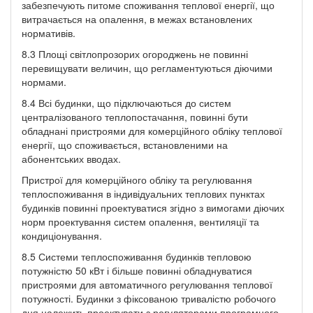
забезпечують питоме споживання теплової енергії, що
витрачається на опалення, в межах встановлених
нормативів.
8.3 Площі світлопрозорих огороджень не повинні
перевищувати величин, що регламентуються діючими
нормами.
8.4 Всі будинки, що підключаються до систем
централізованого теплопостачання, повинні бути
обладнані пристроями для комерційного обліку теплової
енергії, що споживається, встановленими на
абонентських вводах.
Пристрої для комерційного обліку та регулювання
теплоспоживання в індивідуальних теплових пунктах
будинків повинні проектуватися згідно з вимогами діючих
норм проектування систем опалення, вентиляції та
кондиціонування.
8.5 Системи теплоспоживання будинків тепловою
потужністю 50 кВт і більше повинні обладнуватися
пристроями для автоматичного регулювання теплової
потужності. Будинки з фіксованою тривалістю робочого
дня належить проектувати з регуляторами програмного