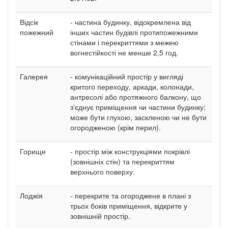
Відсік
- частина будинку, відокремлена від
пожежний
інших частин будівлі протипожежними
стінами і перекриттями з межею
вогнестійкості не менше 2,5 год.
Галерея
- комунікаційний простір у вигляді
критого переходу, аркади, колонади,
антресолі або протяжного балкону, що
з'єднує приміщення чи частини будинку;
може бути глухою, заскленою чи не бути
огородженою (крім перил).
Горище
- простір між конструкціями покрівлі
(зовнішніх стін) та перекриттям
верхнього поверху.
Лоджія
- перекрите та огороджене в плані з
трьох боків приміщення, відкрите у
зовнішній простір.