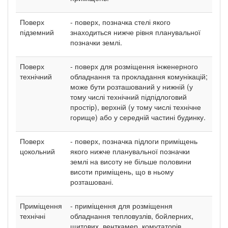
Поверх
- поверх, позначка стелі якого
підземний
знаходиться нижче рівня планувальної
позначки землі.
Поверх
- поверх для розміщення інженерного
технічний
обладнання та прокладання комунікацій;
може бути розташований у нижній (у
тому числі технічний підпідлоговий
простір), верхній (у тому числі технічне
горище) або у середній частині будинку.
Поверх
- поверх, позначка підлоги приміщень
цокольний
якого нижче планувальної позначки
землі на висоту не більше половини
висоти приміщень, що в ньому
розташовані.
Приміщення
- приміщення для розміщення
технічні
обладнання тепловузлів, бойлерних,
щитових, венткамер, комутаторів,