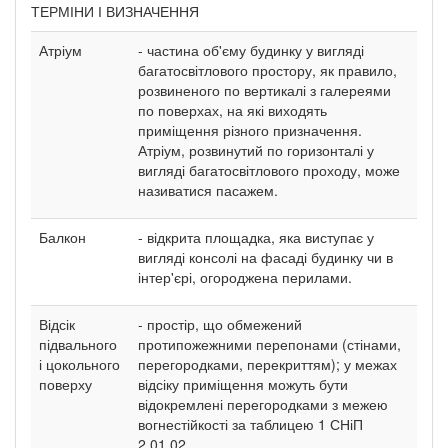
ТЕРМІНИ І ВИЗНАЧЕННЯ
Атріум
- частина об'єму будинку у вигляді
багатосвітлового простору, як правило,
розвиненого по вертикалі з галереями
по поверхах, на які виходять
приміщення різного призначення.
Атріум, розвинутий по горизонталі у
вигляді багатосвітлового проходу, може
називатися пасажем.
Балкон
- відкрита площадка, яка виступає у
вигляді консолі на фасаді будинку чи в
інтер'єрі, огороджена перилами.
Відсік
- простір, що обмежений
підвального
протипожежними перепонами (стінами,
і цокольного
перегородками, перекриттям); у межах
поверху
відсіку приміщення можуть бути
відокремлені перегородками з межею
вогнестійкості за таблицею 1 СНіП
2.01.02.