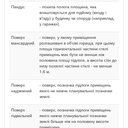
Пандус
- похила полога площина, яка
влаштовується для підйому (входу і
в'їзду) у будинку чи споруді (наприклад,
у гаражах).
Поверх
- поверх, у якому приміщення
мансардний
розташовані в об'ємі горища, при цьому
площа горизонтальної частини стелі
приміщень має бути не менше ніж
половина площі підлоги, а висота стін до
низу похилої частини стелі - не менше
1,6 м.
Поверх
- поверх, позначка підлоги приміщень
надземний
якого не нижче планувальної позначки
землі.
Поверх
- поверх, позначка підлоги приміщень
підвальний
якого нижче планувальної позначки
землі більше ніж на половину висоти
приміщень.