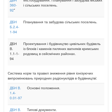
360-
і сільських поселень.
92
*
ДБН
Планування та забудова сільських поселень.
Б.2.4-
1-94
ДБН
Проектування і будівництво цивільних будівель
В.
із блоків і каменів пиляних вапняків кримських
1.1-1-
родовищ в сейсмічних районах.
94
Система норм та правил зниження рівня іонізуючих
випромінювань природних радіонуклідів в будівництві:
ДБН В.
Основні положення.
1.4-
0.01-97
ДБН В.
Типові документи.