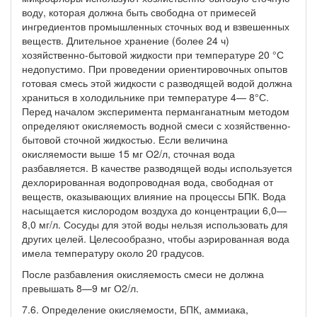
воду, которая должна быть свободна от примесей
ингредиентов промышленных сточных вод и взвешенных
веществ. Длительное хранение (более 24 ч)
хозяйственно-бытовой жидкости при температуре 20 °С
недопустимо. При проведении ориентировочных опытов
готовая смесь этой жидкости с разводящей водой должна
храниться в холодильнике при температуре 4— 8°С.
Перед началом эксперимента перманганатным методом
определяют окисляемость водной смеси с хозяйственно-
бытовой сточной жидкостью. Если величина
окисляемости выше 15 мг О2/л, сточная вода
разбавляется. В качестве разводящей воды используется
дехлорированная водопроводная вода, свободная от
веществ, оказывающих влияние на процессы БПК. Вода
насыщается кислородом воздуха до концентрации 6,0—
8,0 мг/л. Сосуды для этой воды нельзя использовать для
других целей. Целесообразно, чтобы аэрированная вода
имела температуру около 20 градусов.
После разбавления окисляемость смеси не должна
превышать 8—9 мг О2/л.
7.6. Определение окисляемости, БПК, аммиака,