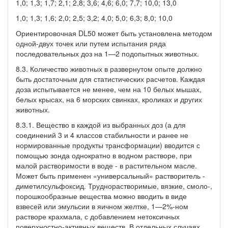
1,0; 1,3; 1,7; 2,1; 2,8; 3,6; 4,6; 6,0; 7,7; 10,0; 13,0
1,0; 1,3; 1,6; 2,0; 2,5; 3,2; 4,0; 5,0; 6,3; 8,0; 10,0
Ориентировочная DL50 может быть установлена методом
одной-двух точек или путем испытания ряда
последовательных доз на 1—2 подопытных животных.
8.3. Количество животных в развернутом опыте должно
быть достаточным для статистических расчетов. Каждая
доза испытывается не менее, чем на 10 белых мышах,
белых крысах, на 6 морских свинках, кроликах и других
животных.
8.3.1. Вещество в каждой из выбранных доз (а для
соединений 3 и 4 классов стабильности и ранее не
нормированные продукты трансформации) вводится с
помощью зонда однократно в водном растворе, при
малой растворимости в воде - в растительном масле.
Может быть применен «универсальный» растворитель -
диметилсульфоксид. Труднорастворимые, вязкие, смоло-,
порошкообразные вещества можно вводить в виде
взвесей или эмульсии в яичном желтке, 1—2%-ном
растворе крахмала, с добавлением нетоксичных
поверхностно-активных веществ. В отдельных случаях