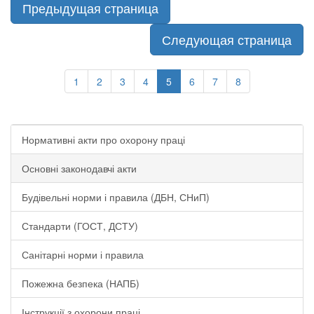
Предыдущая страница
Следующая страница
1
2
3
4
5
6
7
8
Нормативні акти про охорону праці
Основні законодавчі акти
Будівельні норми і правила (ДБН, СНиП)
Стандарти (ГОСТ, ДСТУ)
Санітарні норми і правила
Пожежна безпека (НАПБ)
Інструкції з охорони праці