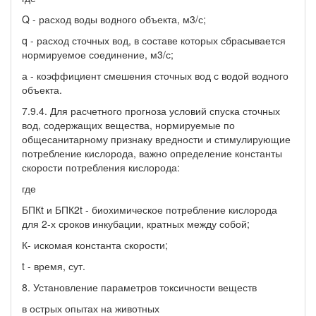
Q - расход воды водного объекта, м3/с;
q - расход сточных вод, в составе которых сбрасывается
нормируемое соединение, м3/с;
а - коэффициент смешения сточных вод с водой водного
объекта.
7.9.4. Для расчетного прогноза условий спуска сточных
вод, содержащих вещества, нормируемые по
общесанитарному признаку вредности и стимулирующие
потребление кислорода, важно определение константы
скорости потребления кислорода:
где
БПКt и БПК2t - биохимическое потребление кислорода
для 2-х сроков инкубации, кратных между собой;
К- искомая константа скорости;
t - время, сут.
8. Установление параметров токсичности веществ
в острых опытах на животных