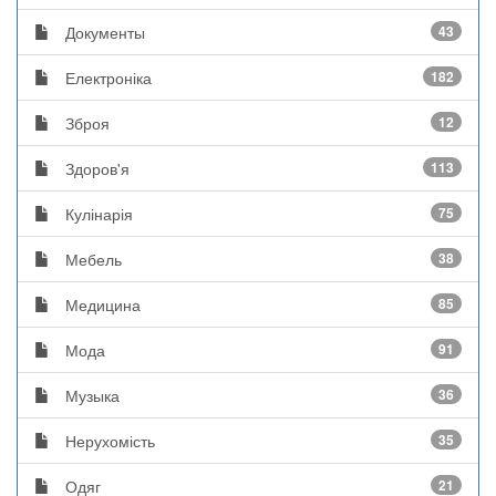
Документы
43
Електроніка
182
Зброя
12
Здоров'я
113
Кулінарія
75
Мебель
38
Медицина
85
Мода
91
Музыка
36
Нерухомість
35
Одяг
21