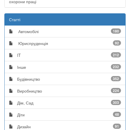
охорони праці
Статті
Автомобілі
180
Юриспруденція
92
IT
212
Інше
232
Будівництво
352
Виробництво
224
Дім, Сад
303
Діти
48
Дизайн
91