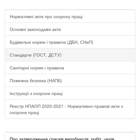
Нормативні акти про охорону праці
Основні законодавчі акти
Будівельні норми і правила (ДБН, СНиП)
Стандарти (ГОСТ, ДСТУ)
Санітарні норми і правила
Пожежна безпека (НАПБ)
Інструкції з охорони праці
Реестр НПАОП 2020-2021 - Нормативно-правові акти з
охорони праці
Про затвердження списків виробництв, робіт, цехів,