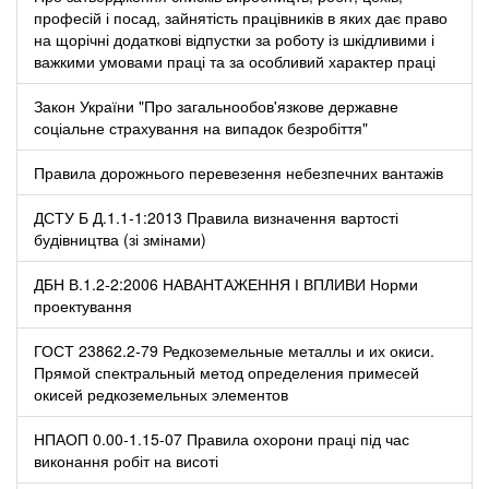
професій і посад, зайнятість працівників в яких дає право
на щорічні додаткові відпустки за роботу із шкідливими і
важкими умовами праці та за особливий характер праці
Закон України "Про загальнообов'язкове державне
соціальне страхування на випадок безробіття"
Правила дорожнього перевезення небезпечних вантажів
ДСТУ Б Д.1.1-1:2013 Правила визначення вартості
будівництва (зі змінами)
ДБН В.1.2-2:2006 НАВАНТАЖЕННЯ І ВПЛИВИ Норми
проектування
ГОСТ 23862.2-79 Редкоземельные металлы и их окиси.
Прямой спектральный метод определения примесей
окисей редкоземельных элементов
НПАОП 0.00-1.15-07 Правила охорони праці під час
виконання робіт на висоті