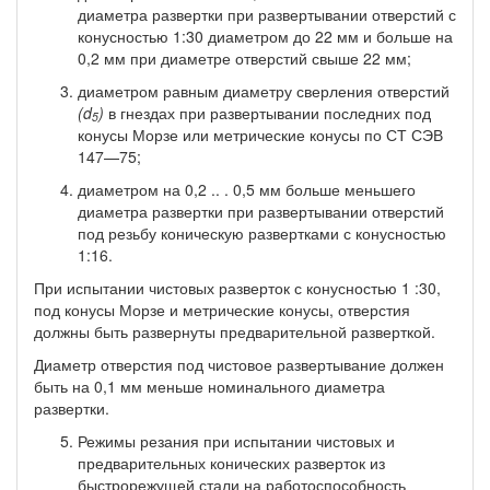
диаметра раз­вертки при развертывании отверстий с
конусностью 1:30 диамет­ром до 22 мм и больше на
0,2 мм при диаметре отверстий свыше 22 мм;
диаметром равным диаметру сверления отверстий
(d
)
в гнездах при развертывании последних под
5
конусы Морзе или мет­рические конусы по СТ СЭВ
147—75;
диаметром на 0,2 .. . 0,5 мм больше меньшего
диаметра развертки при развертывании отверстий
под резьбу коническую развертками с конусностью
1:16.
При испытании чистовых разверток с конусностью 1 :30,
под конусы Морзе и метрические конусы, отверстия
должны быть раз­вернуты предварительной разверткой.
Диаметр отверстия под чистовое развертывание должен
быть на 0,1 мм меньше номинального диаметра
развертки.
Режимы резания при испытании чистовых и
предваритель­ных конических разверток из
быстрорежущей стали на работо­способность