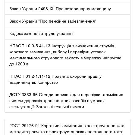
Закон України 2498-XII Про ветеринарну медицину
Закон України "Про пенсійне забезпечення"
Кодекс законов о труде украины
НПАОП 10.0-5.41-13 Інструкція з визначення струмів
короткого замикання, вибору і перевірки уставок
максимального струмового захисту в мережах напругою
до 1200 в
НПАОП 01.2-1.11-12 Правила охорони праці у
тваринництві. Конярство
ДСТУ 3333-96 Стенди роликові для перевірки гальмівних
систем дорожніх транспортних засобів в умовах
експлуатації. Загальні технічні вимоги
ГОСТ 29176-91 Короткие замыкания в электроустановках
методика расчета в электроустановках постоянного тока