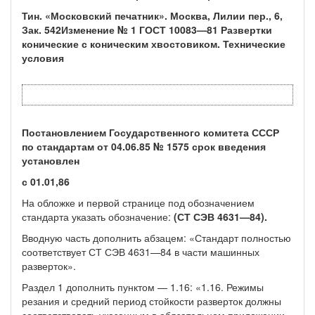
Тин. «Московский печатник». Москва, Лилии пер., 6,
Зак. 542
Изменение № 1 ГОСТ 10083—81 Развертки
конические с коническим хвосто­виком. Технические
условия
Постановлением Государственного комитета СССР
по стандартам от 04.06.85 № 1575 срок введения
установлен
с 01.01,86
На обложке и первой странице под обозначением
стандарта указать обоз­начение:
(СТ СЭВ 4631—84).
Вводную часть дополнить абзацем: «Стандарт полностью
соответствует СТ СЭВ 4631—84 в части машинных
разверток».
Раздел 1 дополнить пунктом — 1.16: «1.16. Режимы
резания и средний период стойкости разверток должны
соответствовать указанным в обязатель­ном приложении».