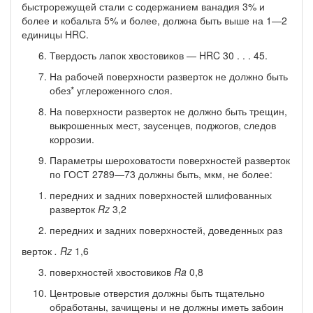
быстро­режущей стали с содержанием ванадия 3% и
более и кобальта 5% и более, должна быть выше на 1—2
единицы HRC.
Твердость лапок хвостовиков — HRC 30 . . . 45.
На рабочей поверхности разверток не должно быть
обез* углероженного слоя.
На поверхности разверток не должно быть трещин,
выкро­шенных мест, заусенцев, поджогов, следов
коррозии.
Параметры шероховатости поверхностей разверток
по ГОСТ 2789—73 должны быть, мкм, не более:
передних и задних поверхностей шлифованных
раз­верток
Rz
3,2
передних и задних поверхностей, доведенных раз­
верток
.
Rz
1,6
поверхностей хвостовиков
Ra
0,8
Центровые отверстия должны быть тщательно
обработаны, зачищены и не должны иметь забоин