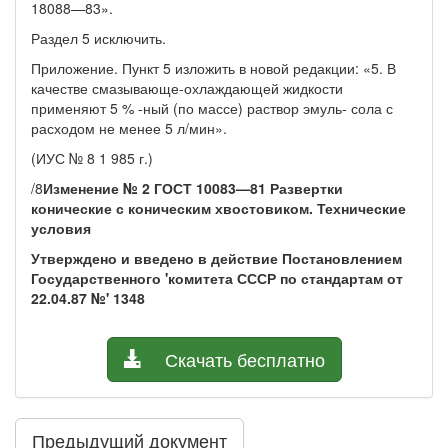
18088—83».
Раздел 5 исключить.
Приложение. Пункт 5 изложить в новой редакции: «5. В
качестве смазы­вающе-охлаждающей жидкости
применяют 5 % -ный (по массе) раствор эмуль- сола с
расходом не менее 5 л/мин».
(ИУС № 8 1 985 г.)
/8
Изменение № 2 ГОСТ 10083—81 Развертки
конические с коническим хвостови­ком. Технические
условия
Утверждено и введено в действие Постановлением
Государственного 'комитета СССР по стандартам от
22.04.87 №' 1348
Скачать бесплатно
Предыдущий документ