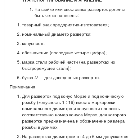
На шейке или хвостовике разверток должны
быть четко нанесены:
товарный знак предприятия-изготовителя;
номинальный диаметр развертки;
конусность;
обозначение (последние четыре цифра);
марка стали рабочей части (на развертках из
быстрорежу­щей стали);
буква
D
—
для доведенных разверток.
Примечания:
Для разверток под конус Морзе и под коническую
резьбу (конусность 1 : 16) вместо маркировки
номинального диаметра и конусности наносить
соот­ветственно номер конуса Морзе, для которого
развертка предназначена и обозна­чение размера
резьбы в дюймах.
На развертках диаметром от 4 до 6 мм допускается