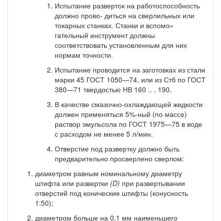
Испытание разверток на работоспособность
должно прово- диться на сверлильных или
токарных станках. Станки и вспомо»
гательный инструмент должны
соответствовать установленным для них
нормам точности.
Испытание проводится на заготовках из стали
марки 45 ГОСТ 1050—74, или из Стб по ГОСТ
380—71 твердостью НВ 160 .. . 190.
В качестве смазочно-охлаждающей жидкости
должен при­меняться 5%-ный (по массе)
раствор эмульсола по ГОСТ 1975—75 в воде
с расходом не менее 5 л/мин.
Отверстие под развертку должно быть
предварительно просверлено сверлом:
диаметром равным номинальному диаметру
штифта или раз­вертки
(D)
при развертывании
отверстий под конические штифты (конусность
1:50);
диаметром больше на 0,1 мм наименьшего