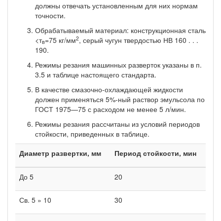
должны отвечать установ­ленным для них нормам
точности.
Обрабатываемый материал: конструкционная сталь
2
<т
=75 кг/мм
, серый чугун твердостью НВ 160 . . .
в
190.
Режимы резания машинных разверток указаны в п.
3.5 и таблице настоя­щего стандарта.
В качестве смазочно-охлаждающей жидкости
должен применяться 5%-ный раствор эмульсола по
ГОСТ 1975—75 с расходом не менее 5 л/мин.
Режимы резания рассчитаны из условий периодов
стойкости, приве­денных в таблице.
Диаметр развертки, мм
Период стойкости, мин
До 5
20
Св. 5 » 10
30